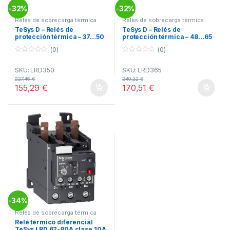
32%
32%
-
-
Reles de sobrecarga térmica
Reles de sobrecarga térmica
diferencial TeSys LRD
diferencial TeSys LRD
TeSys D – Relés de
TeSys D – Relés de
protección térmica – 37…50
protección térmica – 48…65
A – clase 10A- Everlink ref.
A – clase 10A- Everlink ref.
(0)
(0)
LRD350 Schneider Electric
LRD365 Schneider Electric
0
0
o
o
SKU: LRD350
SKU: LRD365
u
u
t
t
227,46
€
249,22
€
o
o
155,29
€
170,51
€
f
f
5
5
34%
-
Reles de sobrecarga térmica
diferencial TeSys LRD
Relé térmico diferencial
TeSys LRD 62-80A clase 10A