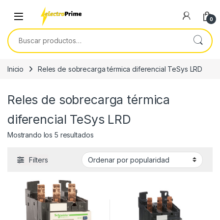
Skip to navigation
Skip to content
0
Buscar por:
Inicio
Reles de sobrecarga térmica diferencial TeSys LRD
Reles de sobrecarga térmica
diferencial TeSys LRD
Ordenado por popularidad
Mostrando los 5 resultados
Filters