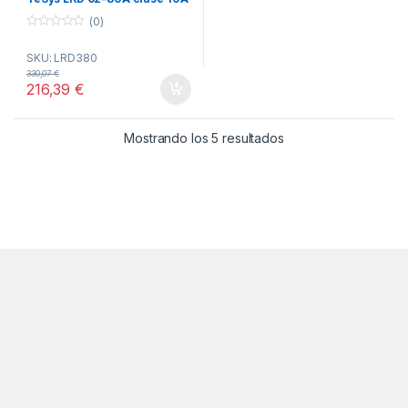
EverLink ref. LRD380
(0)
Schneider Electric
0
o
SKU: LRD380
u
t
330,07
€
o
216,39
€
f
5
Ordenado por popul
Mostrando los 5 resultados