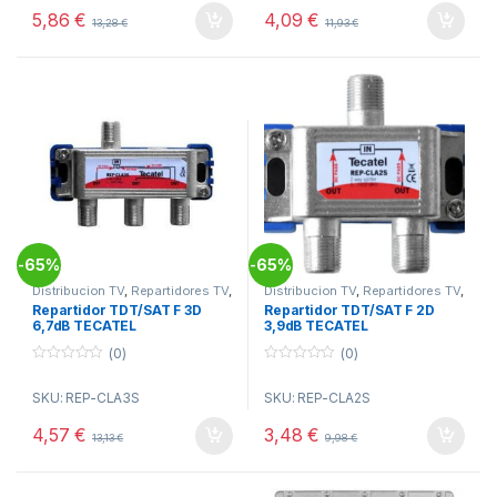
o
o
5,86
€
4,09
€
13,28
€
11,93
€
f
f
5
5
65%
65%
-
-
Distribucion TV
,
Repartidores TV
,
Distribucion TV
,
Repartidores TV
,
Telecomunicacion
Telecomunicacion
Repartidor TDT/SAT F 3D
Repartidor TDT/SAT F 2D
6,7dB TECATEL
3,9dB TECATEL
(0)
(0)
0
0
o
o
SKU: REP-CLA3S
SKU: REP-CLA2S
u
u
t
t
o
o
4,57
€
3,48
€
13,13
€
9,98
€
f
f
5
5