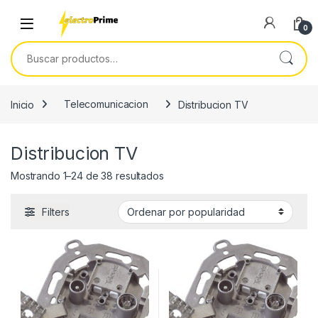
Skip to navigation
Skip to content
0
Buscar por:
Inicio
Telecomunicacion
Distribucion TV
Distribucion TV
Ordenado por popularidad
Mostrando 1–24 de 38 resultados
Filters