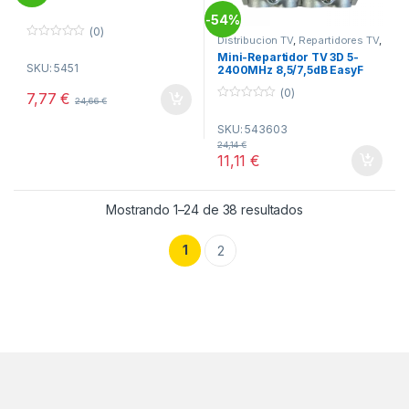
54%
-
(0)
Distribucion TV
,
Repartidores TV
,
0
Telecomunicacion
Mini-Repartidor TV 3D 5-
o
SKU: 5451
u
2400MHz 8,5/7,5dB EasyF
t
o
(0)
7,77
€
24,66
€
f
0
5
o
SKU: 543603
u
t
24,14
€
o
11,11
€
f
5
Ordenado por pop
Mostrando 1–24 de 38 resultados
1
2