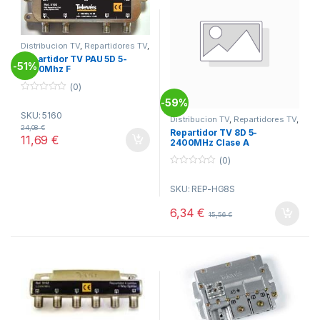
Distribucion TV
,
Repartidores TV
,
Telecomunicacion
Repartidor TV PAU 5D 5-
51%
-
2400Mhz F
(0)
0
59%
-
o
SKU: 5160
u
Distribucion TV
,
Repartidores TV
,
t
Telecomunicacion
24,08
€
Repartidor TV 8D 5-
o
11,69
€
f
2400MHz Clase A
5
(0)
0
o
SKU: REP-HG8S
u
t
o
6,34
€
15,56
€
f
5