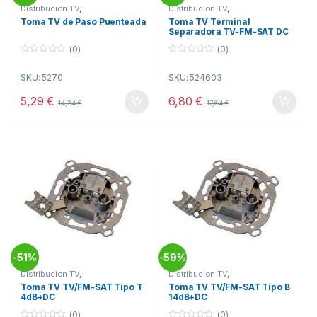
Distribucion TV
,
Distribucion TV
,
Telecomunicacion
,
Tomas TV
Telecomunicacion
,
Tomas TV
Toma TV de Paso Puenteada
Toma TV Terminal
Separadora TV-FM-SAT DC
(0)
(0)
0
0
o
o
SKU: 5270
SKU: 524603
u
u
t
t
o
o
5,29
€
6,80
€
14,24
€
17,64
€
f
f
5
5
51%
59%
-
-
Distribucion TV
,
Distribucion TV
,
Telecomunicacion
,
Tomas TV
Telecomunicacion
,
Tomas TV
Toma TV TV/FM-SAT Tipo T
Toma TV TV/FM-SAT Tipo B
4dB+DC
14dB+DC
(0)
(0)