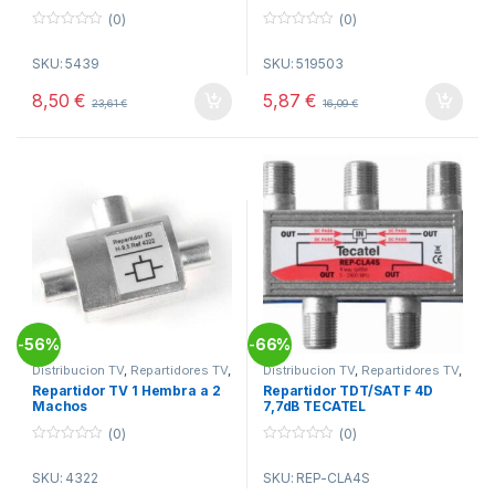
(0)
(0)
0
0
o
o
SKU: 5439
SKU: 519503
u
u
t
t
o
o
8,50
€
5,87
€
23,61
€
16,09
€
f
f
5
5
56%
66%
-
-
Distribucion TV
,
Repartidores TV
,
Distribucion TV
,
Repartidores TV
,
Telecomunicacion
Telecomunicacion
Repartidor TV 1 Hembra a 2
Repartidor TDT/SAT F 4D
Machos
7,7dB TECATEL
(0)
(0)
0
0
o
o
SKU: 4322
SKU: REP-CLA4S
u
u
t
t