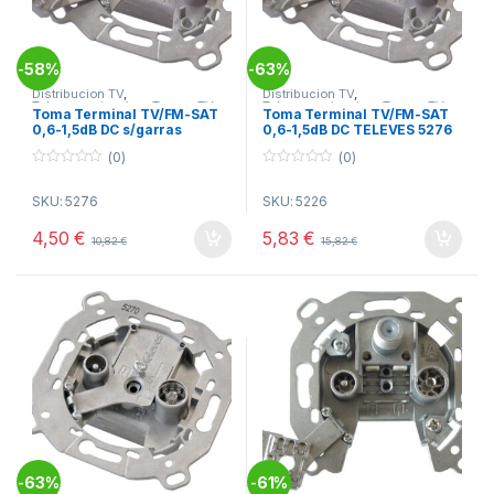
58%
63%
-
-
Distribucion TV
,
Distribucion TV
,
Telecomunicacion
,
Tomas TV
Telecomunicacion
,
Tomas TV
Toma Terminal TV/FM-SAT
Toma Terminal TV/FM-SAT
0,6-1,5dB DC s/garras
0,6-1,5dB DC TELEVES 5276
TELEVES 5276
(0)
(0)
0
0
o
o
SKU: 5276
SKU: 5226
u
u
t
t
o
o
4,50
€
5,83
€
10,82
€
15,82
€
f
f
5
5
63%
61%
-
-