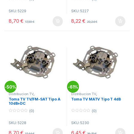
0
0
o
o
SKU: 5229
SKU: 5227
u
u
t
t
o
o
8,70
€
8,22
€
17,59
€
20,24
€
f
f
5
5
50%
61%
-
-
Distribucion TV
,
Distribucion TV
,
Telecomunicacion
,
Tomas TV
Telecomunicacion
,
Tomas TV
Toma TV TV/FM-SAT Tipo A
Toma TV MATV Tipo T 4dB
10dB+DC
(0)
(0)
0
0
o
o
SKU: 5228
SKU: 5230
u
u
t
t
o
o
8,70
€
6,45
€
17,44
€
16,70
€
f
f