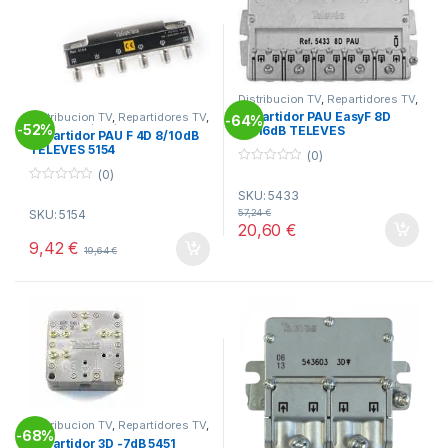
Distribucion TV
,
Repartidores TV
,
Telecomunicacion
Repartidor PAU EasyF 8D
Distribucion TV
,
Repartidores TV
,
64%
-
52%
Telecomunicacion
-
14/16dB TELEVES
Repartidor PAU F 4D 8/10dB
TELEVES 5154
(0)
0
(0)
o
0
SKU: 5433
u
o
t
SKU: 5154
57,24
€
u
o
20,60
€
t
f
o
9,42
€
5
19,64
€
f
5
Distribucion TV
,
Repartidores TV
,
68%
-
Telecomunicacion
Repartidor 3D -7dB 5451