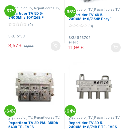
Distribucion TV
,
Repartidores TV
,
Distribucion TV
,
Repartidores TV
,
57%
-
Telecomunicacion
65%
-
Telecomunicacion
Repartidor TV 5D 5-
Repartidor TV 4D 5-
2400Mhz 10/12dB F
2400MHz 9/7,5dB EasyF
(0)
(0)
0
0
o
o
SKU: 5153
u
SKU: 543702
u
t
t
34,24
€
o
8,57
€
o
11,98
€
20,06
€
f
f
5
5
64%
64%
-
-
Distribucion TV
,
Repartidores TV
,
Distribucion TV
,
Repartidores TV
,
Telecomunicacion
Telecomunicacion
Repartidor TV 3D PAU BRIDA
Repartidor TV 3D 5-
5439 TELEVES
2400MHz 8/7dB F TELEVES