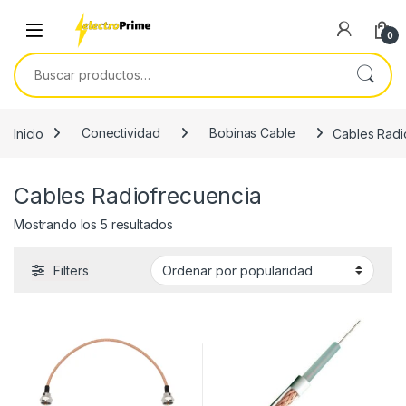
Skip to navigation
Skip to content
0
Buscar por:
Inicio
Conectividad
Bobinas Cable
Cables Radi
Cables Radiofrecuencia
Ordenado por popularidad
Mostrando los 5 resultados
Filters