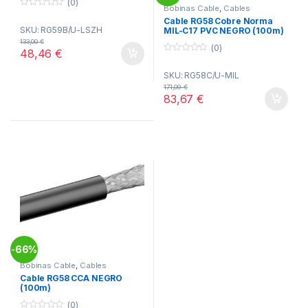
(0)
Bobinas Cable
,
Cables
0
Radiofrecuencia
,
Conectividad
Cable RG58 Cobre Norma
o
SKU: RG59B/U-LSZH
MIL-C17 PVC NEGRO (100m)
u
t
133,00
€
o
(0)
48,46
€
f
0
5
o
SKU: RG58C/U-MIL
u
t
171,09
€
o
83,67
€
f
5
66%
-
Bobinas Cable
,
Cables
Radiofrecuencia
,
Conectividad
Cable RG58 CCA NEGRO
(100m)
(0)