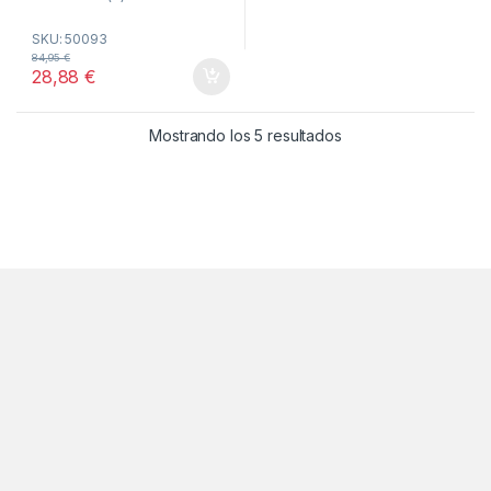
0
o
SKU: 50093
u
t
84,95
€
o
28,88
€
f
5
Ordenado por popul
Mostrando los 5 resultados