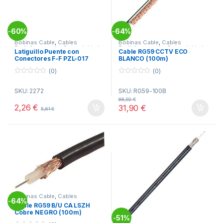
60%
64%
-
-
Bobinas Cable
,
Cables
Bobinas Cable
,
Cables
Radiofrecuencia
,
Conectividad
Radiofrecuencia
,
Conectividad
Latiguillo Puente con
Cable RG59 CCTV ECO
Conectores F-F PZL-017
BLANCO (100m)
(0)
(0)
0
0
o
o
SKU: 2272
SKU: RG59-100B
u
u
t
t
88,92
€
o
o
2,26
€
31,90
€
5,61
€
f
f
5
5
Bobinas Cable
,
Cables
64%
-
Radiofrecuencia
,
Conectividad
Cable RG59 B/U CA LSZH
Cobre NEGRO (100m)
51%
-