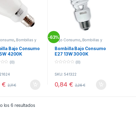
63%
-
Consumo
,
Bombillas y
Bajo Consumo
,
Bombillas y
s
,
Electricidad
Tubos
,
Electricidad
illa Bajo Consumo
Bombilla Bajo Consumo
15W 4200K
E27 13W 3000K
ndar SILVER
ESPIRAL SILVER
(0)
(0)
0
o
121624
SKU: 541322
u
t
o
4
€
0,84
€
2,11
€
2,26
€
f
5
Ordenado por popularidad
o los 6 resultados