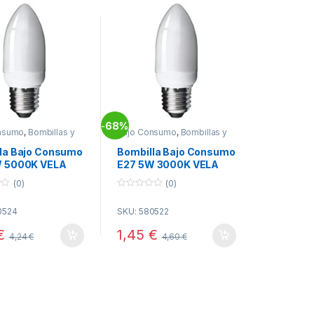
68%
-
nsumo
,
Bombillas y
Bajo Consumo
,
Bombillas y
lectricidad
Tubos
,
Electricidad
la Bajo Consumo
Bombilla Bajo Consumo
W 5000K VELA
E27 5W 3000K VELA
SILVER
(0)
(0)
0
o
0524
SKU: 580522
u
t
o
€
1,45
€
4,24
€
4,60
€
f
5