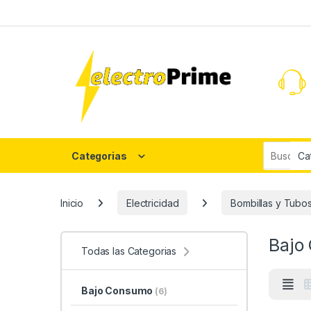
Skip to navigation
Skip to content
Search fo
Categorias
Inicio
Electricidad
Bombillas y Tubo
Bajo
Todas las Categorias
Bajo Consumo
(6)