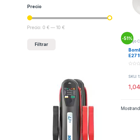
Precio
Precio:
0 €
—
10 €
Precio mínimo
Precio máximo
51%
-
Bajo 
Filtrar
Tubo
Bomb
E27 
Está
0
o
SKU: 
u
t
o
1,0
f
5
Mostrand