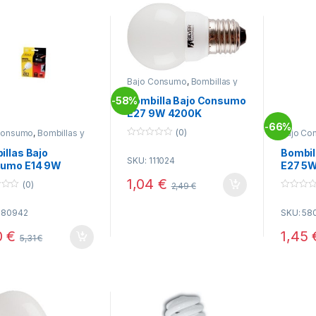
Bajo Consumo
,
Bombillas y
Tubos
,
Electricidad
58%
Bombilla Bajo Consumo
-
E27 9W 4200K
ESFERICA SILVER
66%
-
(0)
Consumo
,
Bombillas y
Bajo Co
s
,
Electricidad
Tubos
,
E
0
illas Bajo
Bombil
o
SKU: 111024
u
umo E14 9W
E27 5
t
K ESFERICA
SILVER
o
1,04
€
(0)
2,49
€
f
ER (PACK 2
5
0
ades)
o
480942
SKU: 58
u
t
o
0
€
1,45
5,31
€
f
5