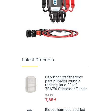
Latest Products
Capuchón transparente
para pulsador múltiple
rectangular ø 22 ref.
ZBA710 Schneider Electric
9,82
€
7,85
€
Bloque luminoso azul led