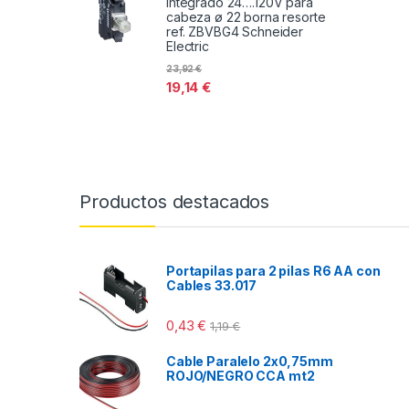
integrado 24….120V para
cabeza ø 22 borna resorte
ref. ZBVBG4 Schneider
Electric
23,92
€
19,14
€
Productos destacados
Portapilas para 2 pilas R6 AA con
Cables 33.017
0,43
€
1,19
€
Cable Paralelo 2x0,75mm
ROJO/NEGRO CCA mt2