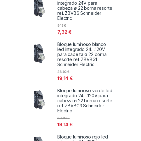
integrado 24V para
cabeza ø 22 borna resorte
ref. ZBVB6 Schneider
Electric
9,15
€
7,32
€
Bloque luminoso blanco
led integrado 24….120V
para cabeza ø 22 borna
resorte ref. ZBVBG1
Schneider Electric
23,92
€
19,14
€
Bloque luminoso verde led
integrado 24….120V para
cabeza ø 22 borna resorte
ref. ZBVBG3 Schneider
Electric
23,92
€
19,14
€
Bloque luminoso rojo led