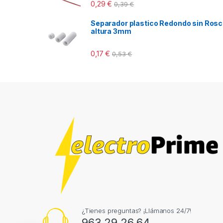
0,29
€
0,39
€
Separador plastico Redondo sin Ros
altura 3mm
0,17
€
0,53
€
¿Tienes preguntas? ¡Llámanos 24/7!
963 29 26 64