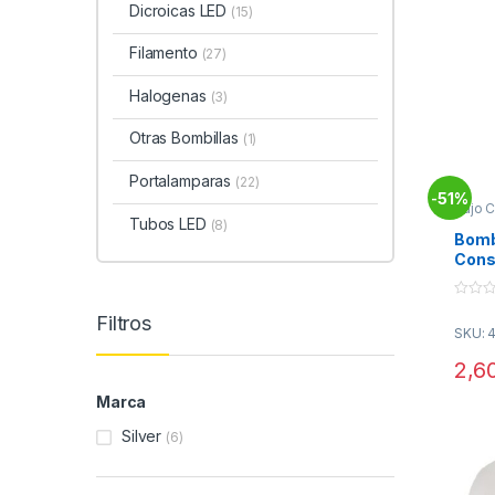
Dicroicas LED
(15)
Filamento
(27)
Halogenas
(3)
Otras Bombillas
(1)
Portalamparas
(22)
51%
-
Bajo 
Tubo
Tubos LED
(8)
Bomb
Cons
2700
SILV
0
unid
Filtros
o
SKU: 
u
t
o
2,6
f
5
Marca
Silver
(6)