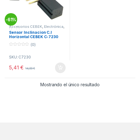
61%
-
Accesorios CEBEK
,
Electrónica
,
Modulos
Sensor Inclinacion C.I
Horizontal CEBEK C-7230
(0)
0
o
SKU: C7230
u
t
o
5,41
€
14,00
€
f
5
Mostrando el único resultado