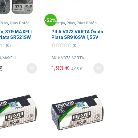
52%
-
Pilas
,
Pilas Botón
Energia
,
Pilas
,
Pilas Botón
eloj 379 MAXELL
PILA V373 VARTA Óxido
Plata SR521SW
Plata SR916SW 1,55V
Relojes
(0)
(0)
0
o
9/MAXELL
SKU: V373-VARTA
u
t
o
1,93
€
€
4,05
€
f
5