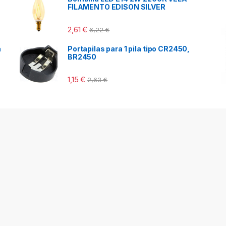
FILAMENTO EDISON SILVER
2,61
€
6,22
€
a
Portapilas para 1 pila tipo CR2450,
BR2450
1,15
€
2,63
€