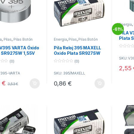
Energia
,
61%
-
PILA V
Plata 
a
,
Pilas
,
Pilas Botón
Energia
,
Pilas
,
Pilas Botón
Reloje
 V395 VARTA Óxido
Pila Reloj 395 MAXELL
0
a SR927SW 1,55V
Oxido Plata SR927SW
o
jes
SKU: V3
u
(0)
(0)
t
o
0
2,55
f
o
V395-VARTA
SKU: 395/MAXELL
5
u
t
o
2
€
0,86
€
3,53
€
f
5