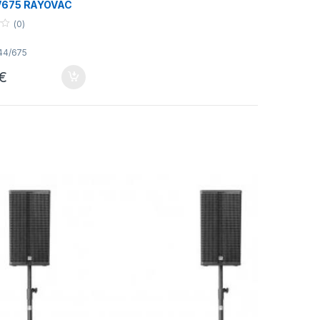
V675 RAYOVAC
Blister 6
(0)
es )
44/675
€