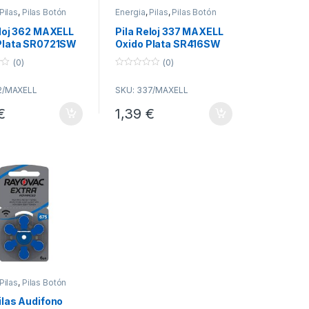
Pilas
,
Pilas Botón
Energia
,
Pilas
,
Pilas Botón
eloj 362 MAXELL
Pila Reloj 337 MAXELL
Plata SR0721SW
Oxido Plata SR416SW
(0)
(0)
0
o
2/MAXELL
SKU: 337/MAXELL
u
t
o
€
1,39
€
f
5
Pilas
,
Pilas Botón
ilas Audifono