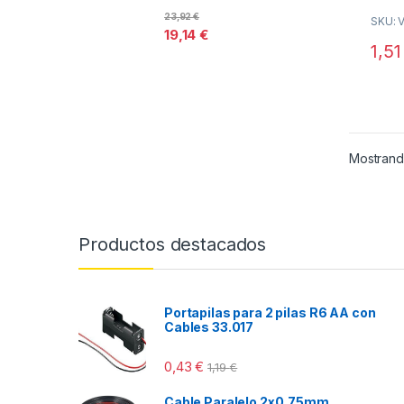
0
o
23,92
€
SKU: 
u
19,14
€
t
o
1,5
f
5
Mostrando
Productos destacados
Portapilas para 2 pilas R6 AA con
Cables 33.017
0,43
€
1,19
€
Cable Paralelo 2x0,75mm