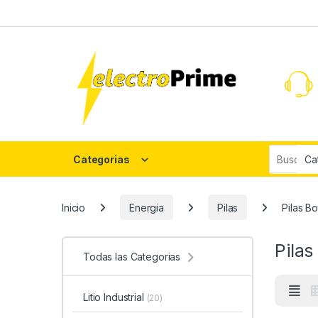
Skip to navigation
Skip to content
Search fo
Categorias
Inicio
Energia
Pilas
Pilas B
Pilas
Todas las Categorias
Litio Industrial
(20)