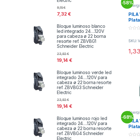
Electric
58%
-
Energi
9,15
€
7,32
€
PILA
Plat
Relo
Bloque luminoso blanco
led integrado 24….120V
0
para cabeza ø 22 borna
o
SKU: 
resorte ref. ZBVBG1
u
t
Schneider Electric
o
1,3
f
23,92
€
5
19,14
€
Bloque luminoso verde led
integrado 24….120V para
cabeza ø 22 borna resorte
ref. ZBVBG3 Schneider
Electric
23,92
€
19,14
€
Energi
68%
-
Bloque luminoso rojo led
PILA
integrado 24….120V para
Plat
cabeza ø 22 borna resorte
Relo
ref. ZBVBG4 Schneider
Electric