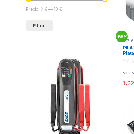
Precio:
0 €
—
10 €
Precio mínimo
Precio máximo
Filtrar
65%
-
Energi
PILA
Plat
Relo
0
o
SKU: 
u
t
o
1,2
f
5