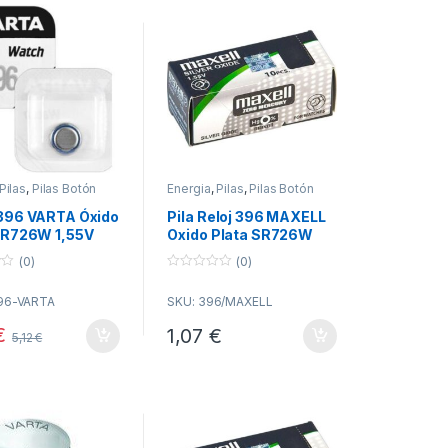
Pilas
,
Pilas Botón
Energia
,
Pilas
,
Pilas Botón
396 VARTA Óxido
Pila Reloj 396 MAXELL
SR726W 1,55V
Oxido Plata SR726W
s
(0)
(0)
0
o
96-VARTA
SKU: 396/MAXELL
u
t
o
€
1,07
€
5,12
€
f
5