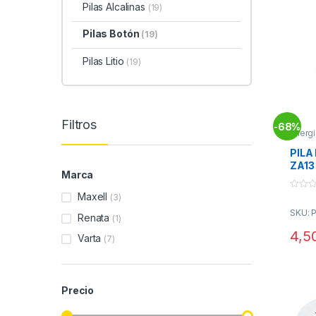
Pilas Alcalinas
(19)
Pilas Botón
(19)
Pilas Litio
(19)
Filtros
68%
-
Energi
PILA
ZA13 
Marca
1,45
Maxell
0
(3)
o
SKU: 
u
Renata
(1)
t
o
4,5
Varta
(7)
f
5
Precio