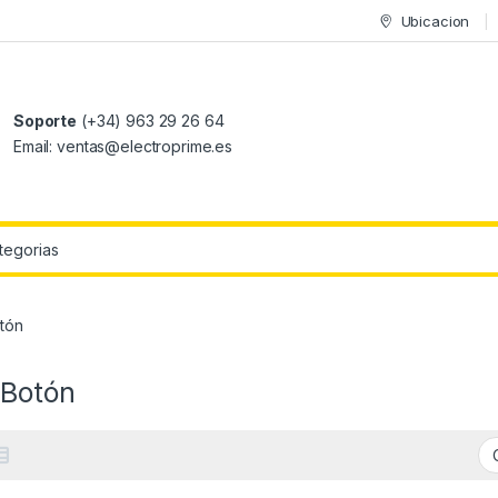
Ubicacion
Soporte
(+34) 963 29 26 64
Email: ventas@electroprime.es
r:
otón
 Botón