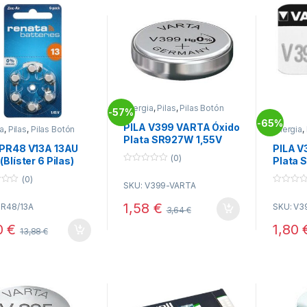
Energia
,
Pilas
,
Pilas Botón
57%
-
65%
-
PILA V399 VARTA Óxido
a
,
Pilas
,
Pilas Botón
Energia
,
Plata SR927W 1,55V
 PR48 V13A 13AU
PILA V
Relojes
(0)
(Blíster 6 Pilas)
Plata 
0
V AUDIFONO
Reloje
o
(0)
SKU: V399-VARTA
u
0
t
o
o
1,58
€
PR48/13A
SKU: V3
u
3,64
€
f
t
5
o
0
€
1,80
13,88
€
f
5