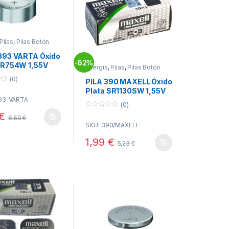
Pilas
,
Pilas Botón
393 VARTA Óxido
62%
-
SR754W 1,55V
Energia
,
Pilas
,
Pilas Botón
s
(0)
PILA 390 MAXELL Óxido
Plata SR1130SW 1,55V
Relojes
93-VARTA
(0)
0
€
6,50
€
o
SKU: 390/MAXELL
u
t
o
1,99
€
5,23
€
f
5