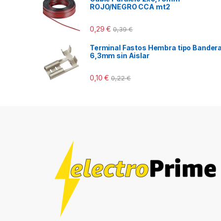
ROJO/NEGRO CCA mt2
0,29
€
0,39
€
Terminal Fastos Hembra tipo Bander
6,3mm sin Aislar
0,10
€
0,22
€