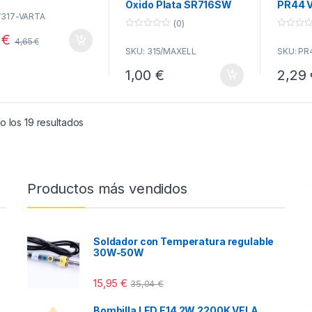
Oxido Plata SR716SW
PR44 
1,45V (
V317-VARTA
(0)
unidad
0
0
1
€
4,65
€
o
o
SKU: 315/MAXELL
SKU: PR
u
u
t
t
o
o
1,00
€
2,29
f
f
5
5
Ordenado por popularidad
 los 19 resultados
Productos más vendidos
Soldador con Temperatura regulable
30W-50W
15,95
€
35,04
€
Bombilla LED E14 2W 2200K VELA