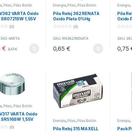
a
,
Pilas
,
Pilas Botón
Energia
,
Pilas
,
Pilas Botón
Energia
,
 V362 VARTA Óxido
Pila Reloj 362 RENATA
Pila R
a SR0721SW 1,55V
Oxido Plata 0%Hg
Oxido 
jes
SR0721SW
(0)
(0)
0
0
o
o
V362-VARTA
SKU: RN362/RENATA
SKU: 36
u
u
t
t
o
o
3
€
0,65
€
0,75
3,17
€
f
f
5
5
a
,
Pilas
,
Pilas Botón
 V317 VARTA Oxido
a SR516SW 1,55V
Energia
,
Pilas
,
Pilas Botón
Energia
,
jes
(0)
Pila Reloj 315 MAXELL
Pack P