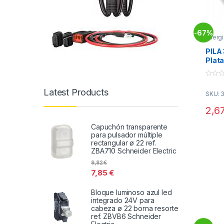
67%
-
Energi
PILA
Plat
Relo
0
o
Latest Products
SKU: 
u
t
o
2,6
f
5
Capuchón transparente
para pulsador múltiple
rectangular ø 22 ref.
ZBA710 Schneider Electric
9,82
€
7,85
€
Bloque luminoso azul led
integrado 24V para
cabeza ø 22 borna resorte
ref. ZBVB6 Schneider