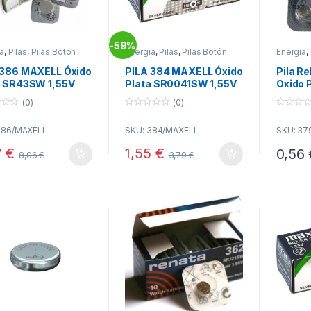
59%
-
a
,
Pilas
,
Pilas Botón
Energia
,
Pilas
,
Pilas Botón
Energia
,
 386 MAXELL Óxido
PILA 384 MAXELL Óxido
Pila R
a SR43SW 1,55V
Plata SR0041SW 1,55V
Oxido 
jes
Relojes
(0)
(0)
0
0
o
o
386/MAXELL
SKU: 384/MAXELL
SKU: 37
u
u
t
t
o
o
7
€
1,55
€
0,56
8,06
€
3,79
€
f
f
5
5