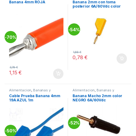
Banana 4mm ROJA
Banana 2mm con toma
posterior 6A/60Vdc color
AMARILLO
54%
-
70%
-
1,68
€
0,78
€
3,78
€
1,15
€
Alimentacion
,
Bananas y
Alimentacion
,
Bananas y
hembrillas
,
Conectividad
hembrillas
,
Conectividad
Cable Prueba Banana 4mm
Banana Macho 2mm color
19A AZUL 1m
NEGRO 6A/60Vdc
52%
-
50%
-