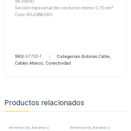
de cobre)
Sección transversal del conductor interno 0,75 mm²
Color ROJO/NEGRO
SKU:
67730-1
Categorías:
Bobinas Cable
,
Cables Altavoz
,
Conectividad
Productos relacionados
Alimentacion
,
Bananas y
Alimentacion
,
Bananas y
hembrillas
,
Conectividad
hembrillas
,
Conectividad