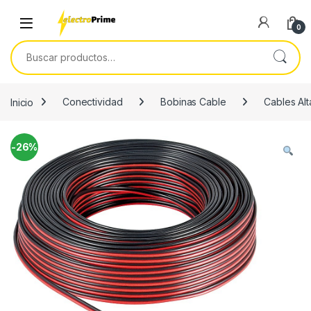
Skip to navigation
Skip to content
0
Buscar por:
Inicio
Conectividad
Bobinas Cable
Cables Al
-
26%