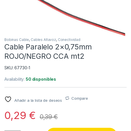
Bobinas Cable
,
Cables Altavoz
,
Conectividad
Cable Paralelo 2×0,75mm
ROJO/NEGRO CCA mt2
SKU: 67730-1
Availability:
50 disponibles
Compare
Añadir a la lista de deseos
0,29
€
0,39
€