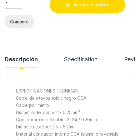
Cable Paralelo 2x0,75mm ROJO/NEGRO CCA mt2 quantity
Añadir al carrito
Compare
Descripción
Specification
Revie
ESPECIFICACIONES TÉCNICAS:
Cable de altavoz rojo / negro CCA
Cable por metro
Diámetro del cable 2 x 0.75mm²
Configuración del cable: 2×24 / 0.20mm
Diámetro exterior 2.5 x 5.2mm
Material conductor interno CCA (aluminio revestido