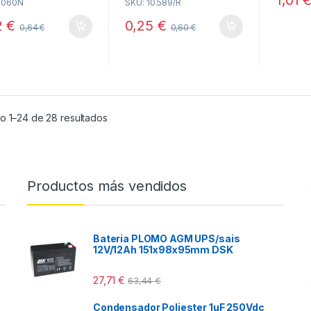
4060N
SKU: 10.589/R
f
u
5
t
o
2
€
0,25
€
0,64
€
0,60
€
f
5
Ordenado por popularidad
o 1–24 de 28 resultados
Productos más vendidos
Bateria PLOMO AGM UPS/sais
12V/12Ah 151x98x95mm DSK
27,71
€
63,44
€
Condensador Poliester 1uF 250Vdc