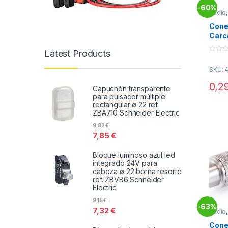
60%
-
Audio
Conec
Cone
Carca
NEG
Latest Products
0
o
SKU: 
u
t
o
0,2
Capuchón transparente
f
5
para pulsador múltiple
rectangular ø 22 ref.
ZBA710 Schneider Electric
9,82
€
7,85
€
Bloque luminoso azul led
integrado 24V para
cabeza ø 22 borna resorte
ref. ZBVB6 Schneider
Electric
9,15
€
63%
-
7,32
€
Audio
Conec
Cone