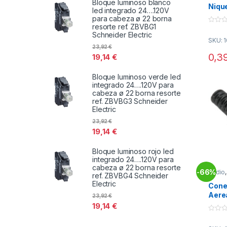
Bloque luminoso blanco
Niqu
led integrado 24….120V
ROJ
para cabeza ø 22 borna
resorte ref. ZBVBG1
0
Schneider Electric
o
SKU: 
u
23,92
€
t
o
0,3
19,14
€
f
5
Bloque luminoso verde led
integrado 24….120V para
cabeza ø 22 borna resorte
ref. ZBVBG3 Schneider
Electric
23,92
€
19,14
€
Bloque luminoso rojo led
integrado 24….120V para
cabeza ø 22 borna resorte
66%
Audio
-
ref. ZBVBG4 Schneider
Conec
Electric
Cone
Aere
23,92
€
19,14
€
0
o