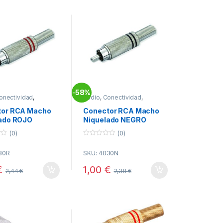
58%
-
onectividad
,
Audio
,
Conectividad
,
res RCA
Conectores RCA
tor RCA Macho
Conector RCA Macho
ado ROJO
Niquelado NEGRO
(0)
(0)
0
o
30R
SKU: 4030N
u
t
o
€
1,00
€
2,44
€
2,38
€
f
5