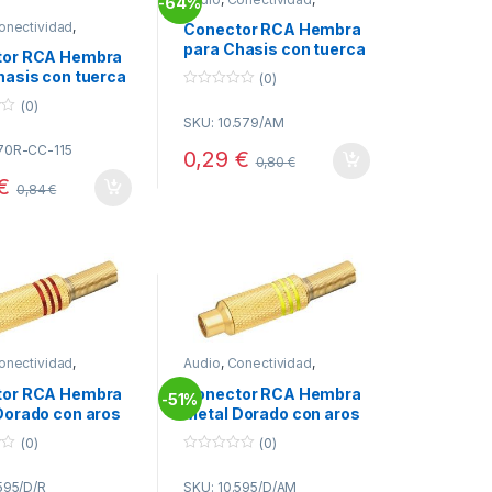
64%
-
Conectores RCA
onectividad
,
Conector RCA Hembra
res RCA
para Chasis con tuerca
tor RCA Hembra
Amarillo
hasis con tuerca
(0)
0
(0)
o
SKU: 10.579/AM
u
t
70R-CC-115
o
0,29
€
0,80
€
f
5
€
0,84
€
onectividad
,
Audio
,
Conectividad
,
res RCA
Conectores RCA
tor RCA Hembra
Conector RCA Hembra
51%
-
Dorado con aros
Metal Dorado con aros
Amarillo
(0)
(0)
0
o
595/D/R
SKU: 10.595/D/AM
u