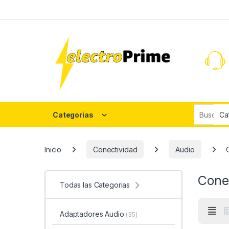
Skip to navigation
Skip to content
Search fo
Categorias
Inicio
Conectividad
Audio
Cone
Todas las Categorias
Adaptadores Audio
(35)