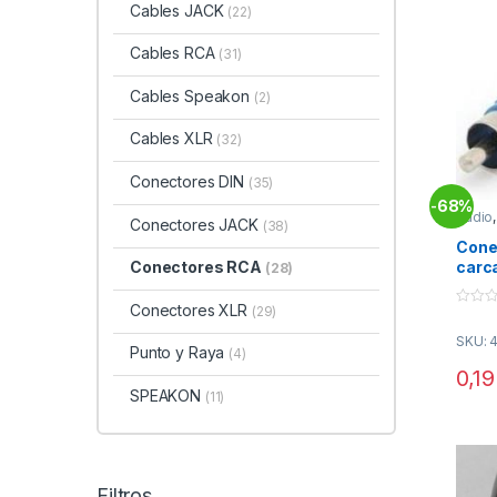
Cables JACK
(22)
Cables RCA
(31)
Cables Speakon
(2)
Cables XLR
(32)
Conectores DIN
(35)
68%
-
Audio
Conectores JACK
(38)
Conec
Cone
carca
Conectores RCA
(28)
AZU
Conectores XLR
(29)
0
o
SKU: 
u
Punto y Raya
(4)
t
o
0,1
f
SPEAKON
(11)
5
Filtros