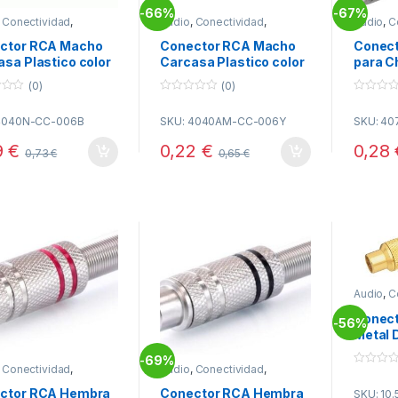
66%
67%
-
-
,
Conectividad
,
Audio
,
Conectividad
,
Audio
,
C
tores RCA
Conectores RCA
Conecto
ctor RCA Macho
Conector RCA Macho
Conec
sa Plastico color
Carcasa Plastico color
para C
RO
AMARILLO
Rojo
(0)
(0)
0
0
o
o
4040N-CC-006B
SKU: 4040AM-CC-006Y
SKU: 40
u
u
t
t
o
o
9
€
0,22
€
0,28
0,73
€
0,65
€
f
f
5
5
Audio
,
C
Conecto
Conec
56%
-
Metal 
Rojo
69%
-
,
Conectividad
,
Audio
,
Conectividad
,
0
tores RCA
Conectores RCA
o
ctor RCA Hembra
Conector RCA Hembra
SKU: 10.
u