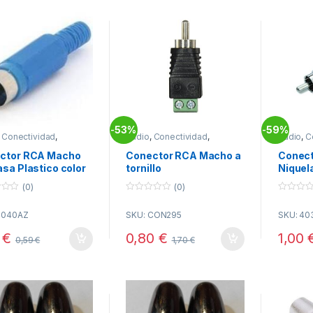
53%
59%
-
-
,
Conectividad
,
Audio
,
Conectividad
,
Audio
,
C
tores RCA
Conectores RCA
Conecto
ctor RCA Macho
Conector RCA Macho a
Conec
sa Plastico color
tornillo
Niquel
L
(0)
(0)
0
0
o
o
4040AZ
SKU: CON295
SKU: 40
u
u
t
t
o
o
9
€
0,80
€
1,00
0,59
€
1,70
€
f
f
5
5