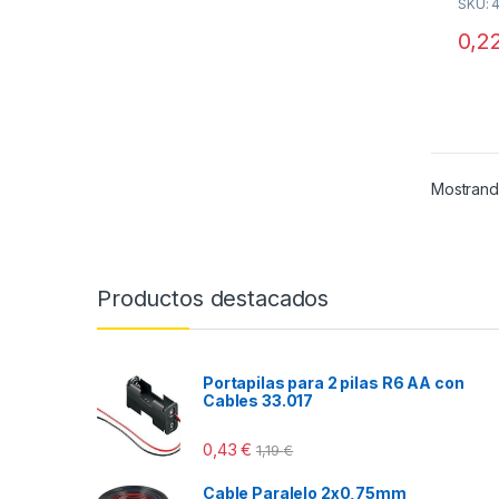
SKU: 
u
t
o
0,2
f
5
Mostrand
Productos destacados
Portapilas para 2 pilas R6 AA con
Cables 33.017
0,43
€
1,19
€
Cable Paralelo 2x0,75mm