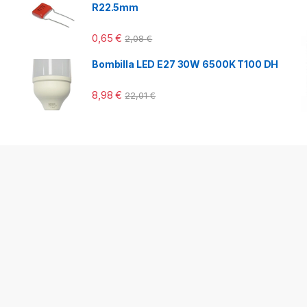
R22.5mm
0,65
€
2,08
€
Bombilla LED E27 30W 6500K T100 DH
8,98
€
22,01
€