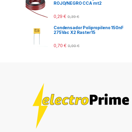
ROJO/NEGRO CCA mt2
0,29
€
0,39
€
Condensador Polipropileno 150nF
275Vac X2 Raster15
0,70
€
0,90
€