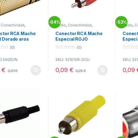
64%
53%
-
-
,
Conectividad
,
Audio
,
Conectividad
,
Audio
,
C
tores RCA
Conectores RCA
Conecto
ctor RCA Macho
Conector RCA Macho
Conec
l Dorado aros
Especial ROJO
Especi
o
(0)
(0)
0
0
o
o
10.590/D/N
SKU: 321010R-DCU
SKU: 32
u
u
t
t
o
o
0
€
0,09
€
0,09
3,91
€
0,25
€
f
f
5
5