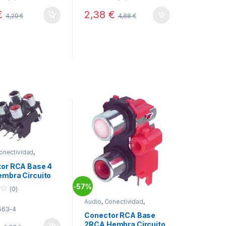
t
o
€
2,38
€
4,29
€
4,88
€
f
5
onectividad
,
res RCA
or RCA Base 4
mbra Circuito
so
57%
-
(0)
Audio
,
Conectividad
,
Conectores RCA
.563-4
Conector RCA Base
€
2RCA Hembra Circuito