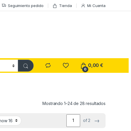
Seguimiento pedido
Tienda
Mi Cuenta
0,00
€
0
Ordenado por
Mostrando 1–24 de 28 resultados
→
of 2