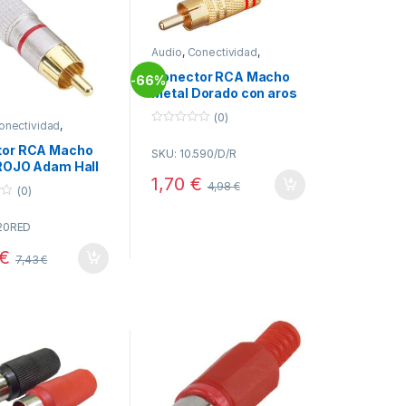
Audio
,
Conectividad
,
Conectores RCA
Conector RCA Macho
66%
-
Metal Dorado con aros
Rojo
(0)
onectividad
,
0
res RCA
o
tor RCA Macho
SKU: 10.590/D/R
u
ROJO Adam Hall
t
o
1,70
€
4,98
€
f
(0)
5
20RED
€
7,43
€