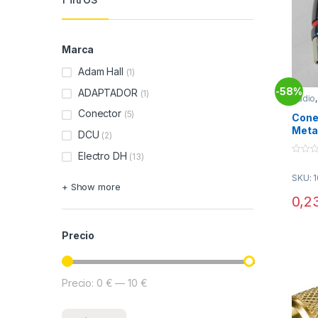
Marca
Adam Hall
(1)
58%
-
ADAPTADOR
(1)
Audio
Conec
Conector
(5)
Cone
Metal
DCU
(2)
ROJ
Electro DH
(13)
0
o
SKU: 
u
+ Show more
t
o
0,2
f
5
Precio
Precio:
0 €
—
10 €
Precio mínimo
Precio máximo