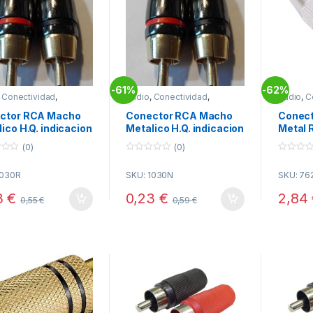
61%
62%
-
-
,
Conectividad
,
Audio
,
Conectividad
,
Audio
,
C
tores RCA
Conectores RCA
Conecto
ctor RCA Macho
Conector RCA Macho
Conec
ico H.Q. indicacion
Metalico H.Q. indicacion
Metal 
O
NEGRO
(0)
(0)
0
0
o
o
1030R
SKU: 1030N
SKU: 76
u
u
t
t
o
o
3
€
0,23
€
2,84
0,55
€
0,59
€
f
f
5
5