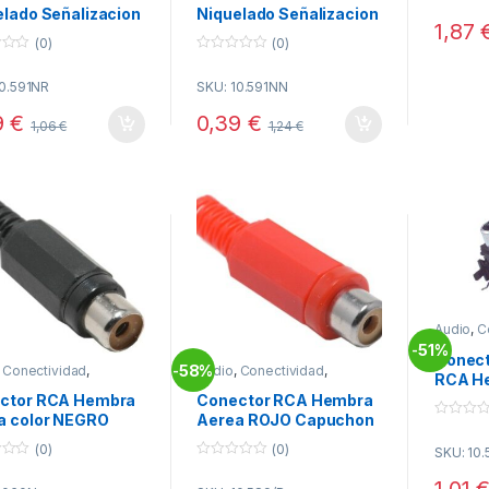
t
elado Señalizacion
Niquelado Señalizacion
o
1,87
O
NEGRO
f
(0)
(0)
5
0
o
10.591NR
SKU: 10.591NN
u
t
o
9
€
0,39
€
1,06
€
1,24
€
f
5
Audio
,
C
Conecto
51%
-
Conect
58%
,
Conectividad
,
Audio
,
Conectividad
,
-
RCA He
tores RCA
Conectores RCA
Impre
ctor RCA Hembra
Conector RCA Hembra
a color NEGRO
Aerea ROJO Capuchon
0
plastico
o
(0)
(0)
SKU: 10
u
t
0
o
o
1,01