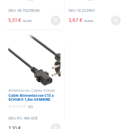
0
0
o
o
SKU: 36.752/180/N
SKU: 10.22.0901
u
u
t
t
o
o
5,51
€
3,87
€
12,73
€
12,23
€
f
f
5
5
Alimentacion
,
Cables Schuko
CEE7_
,
Conectividad
Cable Alimentacion C13 a
SCHUKO 1,8m GEMBIRD
(0)
0
o
SKU: PC-186-VDE
u
t
o
2,10
€
f