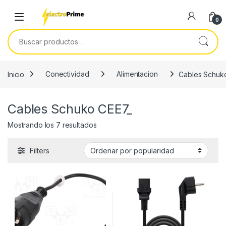
Skip to navigation
Skip to content
0
Buscar por:
Inicio
Conectividad
Alimentacion
Cables Schuk
Cables Schuko CEE7_
Ordenado por popularidad
Mostrando los 7 resultados
Filters