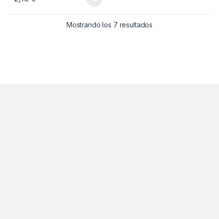
5
Ordenado por popul
Mostrando los 7 resultados