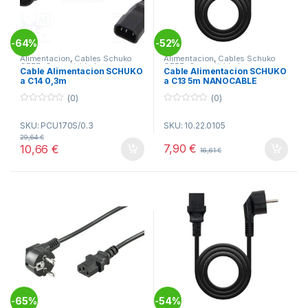
64%
52%
-
-
Alimentacion
,
Cables Schuko
Alimentacion
,
Cables Schuko
CEE7_
,
Conectividad
CEE7_
,
Conectividad
Cable Alimentacion SCHUKO
Cable Alimentacion SCHUKO
a C14 0,3m
a C13 5m NANOCABLE
(0)
(0)
0
0
o
o
SKU: PCU170S/0.3
SKU: 10.22.0105
u
u
t
t
29,64
€
o
o
7,90
€
10,66
€
16,61
€
f
f
5
5
65%
54%
-
-