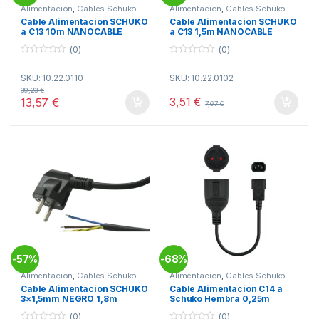
Alimentacion
,
Cables Schuko
Alimentacion
,
Cables Schuko
CEE7_
,
Conectividad
CEE7_
,
Conectividad
Cable Alimentacion SCHUKO
Cable Alimentacion SCHUKO
a C13 10m NANOCABLE
a C13 1,5m NANOCABLE
(0)
(0)
0
0
o
o
SKU: 10.22.0110
SKU: 10.22.0102
u
u
t
t
39,23
€
o
o
3,51
€
13,57
€
7,67
€
f
f
5
5
57%
68%
-
-
Alimentacion
,
Cables Schuko
Alimentacion
,
Cables Schuko
CEE7_
,
Conectividad
CEE7_
,
Conectividad
Cable Alimentacion SCHUKO
Cable Alimentacion C14 a
3×1,5mm NEGRO 1,8m
Schuko Hembra 0,25m
NANOCABLE
(0)
(0)