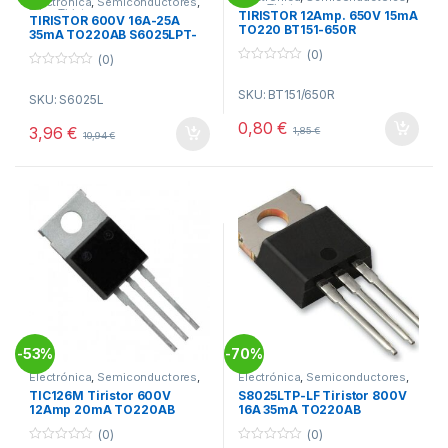
Electrónica
,
Semiconductores
,
Triac Tiristores
Triac Tiristores
TIRISTOR 12Amp. 650V 15mA
TIRISTOR 600V 16A-25A
TO220 BT151-650R
35mA TO220AB S6025LPT-
LF
(0)
(0)
0
0
o
o
SKU: BT151/650R
u
SKU: S6025L
u
t
t
o
0,80
€
o
3,96
€
1,85
€
f
10,94
€
f
5
5
53%
70%
-
-
Electrónica
,
Semiconductores
,
Electrónica
,
Semiconductores
,
Triac Tiristores
Triac Tiristores
TIC126M Tiristor 600V
S8025LTP-LF Tiristor 800V
12Amp 20mA TO220AB
16A 35mA TO220AB
(0)
(0)