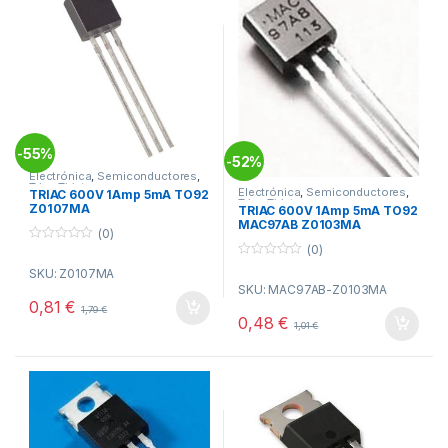
55%
-
52%
-
Electrónica
,
Semiconductores
,
Triac Tiristores
Electrónica
,
Semiconductores
,
TRIAC 600V 1Amp 5mA TO92
Triac Tiristores
Z0107MA
TRIAC 600V 1Amp 5mA TO92
MAC97AB Z0103MA
(0)
(0)
0
o
0
SKU: Z0107MA
u
o
t
SKU: MAC97AB-Z0103MA
u
o
t
0,81
€
1,79
€
f
o
0,48
€
5
1,01
€
f
5