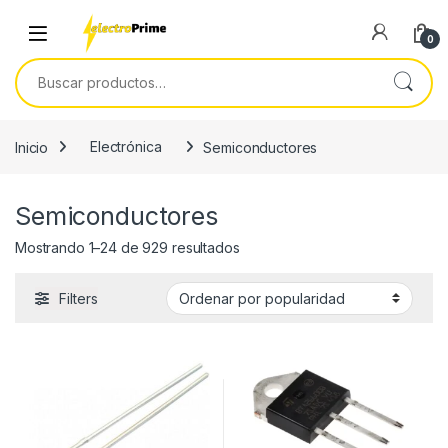
Skip to navigation
Skip to content
0
Buscar por:
Inicio
Electrónica
Semiconductores
Semiconductores
Ordenado por popularidad
Mostrando 1–24 de 929 resultados
Filters