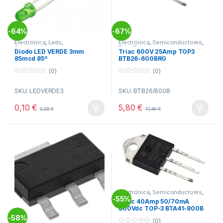
64%
67%
-
-
Electrónica
,
Leds
,
Electrónica
,
Semiconductores
,
Semiconductores
Triac Tiristores
Diodo LED VERDE 3mm
Triac 600V 25Amp TOP3
85mcd 85º
BTB26-600BRG
(0)
(0)
0
0
o
o
SKU: LEDVERDE3
SKU: BTB26/600B
u
u
t
t
o
o
0,10
€
5,80
€
0,28
€
17,46
€
f
f
5
5
Electrónica
,
Semiconductores
,
Triac Tiristores
55%
-
Triac 40Amp 50/70mA
800Vdc TOP-3 BTA41-800B
58%
-
(0)