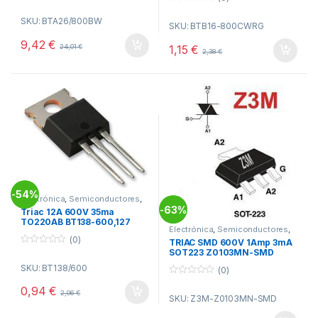
0
0
o
o
SKU: BTA26/800BW
u
SKU: BTB16-800CWRG
u
t
t
o
9,42
€
o
1,15
€
24,01
€
f
2,38
€
f
5
5
54%
-
Electrónica
,
Semiconductores
,
Triac Tiristores
63%
-
Triac 12A 600V 35ma
TO220AB BT138-600,127
Electrónica
,
Semiconductores
,
Triac Tiristores
(0)
TRIAC SMD 600V 1Amp 3mA
0
SOT223 Z0103MN-SMD
o
SKU: BT138/600
u
(0)
t
0
o
0,94
€
o
2,06
€
f
SKU: Z3M-Z0103MN-SMD
u
5
t
o