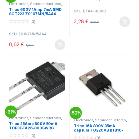
Electrónica
,
Semiconductores
,
0
Triac Tiristores
o
Triac 600V 1Amp 7mA SMD
SKU: BTA41-800B
u
SOT223 Z0107MN/5AA4
t
o
3,28
€
(0)
7,26
€
f
5
0
o
SKU: Z0107MN/5AA4
u
t
o
0,62
€
1,49
€
f
5
61%
-
52%
-
Electrónica
,
Semiconductores
,
Electrónica
,
Semiconductores
,
Triac Tiristores
Triac Tiristores
Triac 25Amp 800V 50mA
Triac 16A 800V 35mA
TOP3 BTA26-800BWRG
capsula TO220AB BTB16-
800CWRG
(0)
(0)