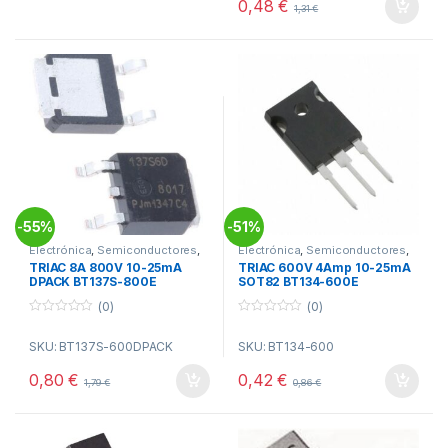
0,48
€
1,31
€
f
5
55%
51%
-
-
Electrónica
,
Semiconductores
,
Electrónica
,
Semiconductores
,
Triac Tiristores
Triac Tiristores
TRIAC 8A 800V 10-25mA
TRIAC 600V 4Amp 10-25mA
DPACK BT137S-800E
SOT82 BT134-600E
(0)
(0)
0
0
o
o
SKU: BT137S-600DPACK
SKU: BT134-600
u
u
t
t
o
o
0,80
€
0,42
€
1,79
€
0,86
€
f
f
5
5