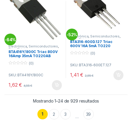
52%
-
Electrónica
,
Semiconductores
,
64%
-
Triac Tiristores
BTA316-600D.127 Triac
600V 16A 5mA TO220
Electrónica
,
Semiconductores
,
Triac Tiristores
BTA416Y/800C Triac 800V
(0)
16Amp 35mA TO220AB
0
o
(0)
SKU: BTA316-600ET.127
u
0
t
o
o
1,41
€
SKU: BTA416Y/800C
u
2,95
€
f
t
5
o
1,62
€
4,55
€
f
5
Ordenado por po
Mostrando 1–24 de 929 resultados
1
2
3
39
…