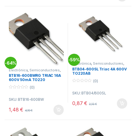
5
59%
-
64%
-
Electrónica
,
Semiconductores
,
Triac Tiristores
BTB04-600SL Triac 4A 600V
Electrónica
,
Semiconductores
,
TO220AB
Triac Tiristores
BTB16-600BWRG TRIAC 16A
600V 50mA TO220
(0)
0
(0)
o
0
SKU: BTB04/600SL
u
o
t
SKU: BTB16-600BW
u
o
0,87
€
t
2,12
€
f
o
5
1,48
€
4,10
€
f
5