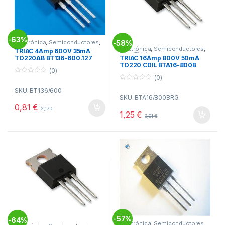
63%
-
Electrónica
,
Semiconductores
,
58%
-
Triac Tiristores
Electrónica
,
Semiconductores
,
TRIAC 4Amp 600V 35mA
Triac Tiristores
TRIAC 16Amp 800V 50mA
TO220AB BT136-600.127
TO220 CDIL BTA16-800B
(0)
(0)
0
o
0
SKU: BT136/600
u
o
SKU: BTA16/800BRG
t
u
o
t
0,81
€
2,17
€
f
o
1,25
€
5
3,01
€
f
5
57%
-
64%
-
Electrónica
,
Semiconductores
,