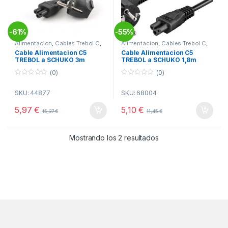
61%
55%
-
-
Alimentacion
,
Cables Trebol C
,
Alimentacion
,
Cables Trebol C
,
Conectividad
Conectividad
Cable Alimentacion C5
Cable Alimentacion C5
TREBOL a SCHUKO 3m
TREBOL a SCHUKO 1,8m
(0)
(0)
0
0
o
o
SKU: 44877
SKU: 68004
u
u
t
t
o
o
5,97
€
5,10
€
15,37
€
11,45
€
f
f
5
5
Ordenado por popul
Mostrando los 2 resultados