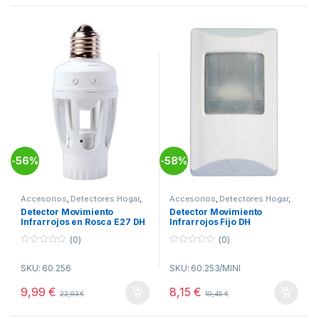
56%
58%
-
-
Accesorios
,
Detectores Hogar
,
Accesorios
,
Detectores Hogar
,
Hogar
Hogar
Detector Movimiento
Detector Movimiento
Infrarrojos en Rosca E27 DH
Infrarrojos Fijo DH
(0)
(0)
0
0
o
o
SKU: 60.256
SKU: 60.253/MINI
u
u
t
t
o
o
9,99
€
8,15
€
22,93
€
19,45
€
f
f
5
5