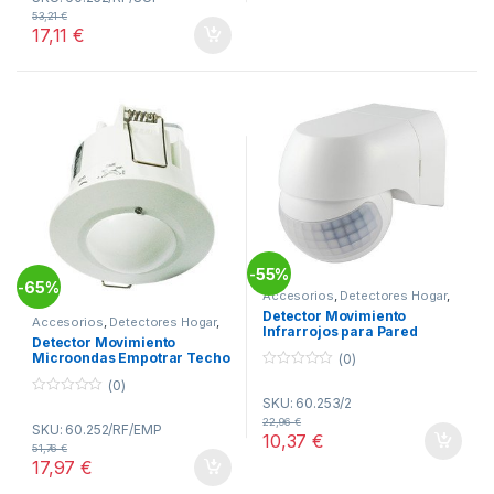
t
53,21
€
o
17,11
€
f
5
55%
-
65%
-
Accesorios
,
Detectores Hogar
,
Hogar
Detector Movimiento
Accesorios
,
Detectores Hogar
,
Infrarrojos para Pared
Hogar
Detector Movimiento
Microondas Empotrar Techo
(0)
DH 60.252/RF/EMP
0
(0)
o
SKU: 60.253/2
0
u
o
t
22,96
€
SKU: 60.252/RF/EMP
u
o
10,37
€
t
f
51,76
€
o
5
17,97
€
f
5