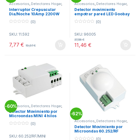
Accesorios
,
Detectores Hogar
,
Accesorios
,
Detectores Hogar
,
Hogar
Hogar
Interruptor Crepuscular
Detector movimiento
Dia/Noche 10Amp 2200W
empotrar pared LED Goobay
(0)
(0)
0
0
o
o
SKU: 11.592
SKU: 96005
u
u
t
t
37,58
€
o
o
7,77
€
11,46
€
19,97
€
f
f
5
5
60%
Accesorios
,
Detectores Hogar
,
-
Hogar
Detector Movimiento por
62%
-
Microondas MINI 4 hilos
60.252/RF/MINI
Accesorios
,
Detectores Hogar
,
(0)
Hogar
Detector Movimiento por
0
Microondas 60.252/RF
o
SKU: 60.252/RF/MINI
u
(0)