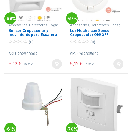
69%
67%
-
-
Accesorios
,
Detectores Hogar
,
Accesorios
,
Detectores Hogar
,
Hogar
Hogar
Sensor Crepuscular y
Luz Noche con Sensor
movimiento para Escalera
Crepuscular ON/OFF
(0)
(0)
0
0
o
o
SKU: 202800002
SKU: 202805002
u
u
t
t
o
o
9,12
€
5,12
€
29,71
€
15,51
€
f
f
5
5
61%
70%
-
-