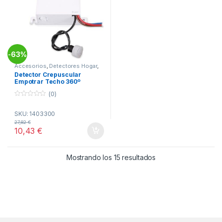
63%
-
Accesorios
,
Detectores Hogar
,
Hogar
Detector Crepuscular
Empotrar Techo 360º
(0)
0
o
SKU: 1403300
u
t
27,82
€
o
10,43
€
f
5
Ordenado por popul
Mostrando los 15 resultados