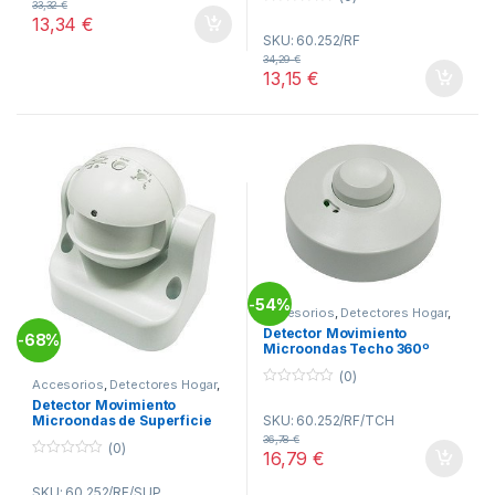
t
33,32
€
o
0
13,34
€
f
o
SKU: 60.252/RF
5
u
t
34,29
€
o
13,15
€
f
5
54%
-
Accesorios
,
Detectores Hogar
,
Hogar
Detector Movimiento
68%
-
Microondas Techo 360º
60.252/RF/TCH
(0)
Accesorios
,
Detectores Hogar
,
0
Hogar
Detector Movimiento
o
Microondas de Superficie
SKU: 60.252/RF/TCH
u
60.252/RF/SUP
t
36,78
€
(0)
o
16,79
€
f
0
5
o
SKU: 60.252/RF/SUP
u