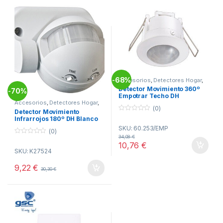
68%
-
Accesorios
,
Detectores Hogar
,
Hogar
Detector Movimiento 360º
70%
-
Empotrar Techo DH
Accesorios
,
Detectores Hogar
,
Hogar
(0)
Detector Movimiento
0
Infrarrojos 180º DH Blanco
o
KRANG
SKU: 60.253/EMP
u
(0)
t
34,08
€
0
o
10,76
€
o
f
SKU: K27524
u
5
t
o
9,22
€
30,30
€
f
5