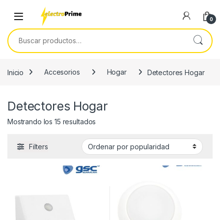
Skip to navigation
Skip to content
0
Buscar por:
Inicio
Accesorios
Hogar
Detectores Hogar
Detectores Hogar
Ordenado por popularidad
Mostrando los 15 resultados
Filters