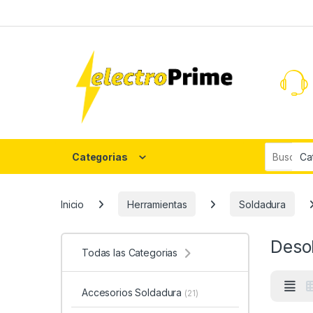
Skip to navigation
Skip to content
Search fo
Categorias
Inicio
Herramientas
Soldadura
Deso
Todas las Categorias
Accesorios Soldadura
(21)