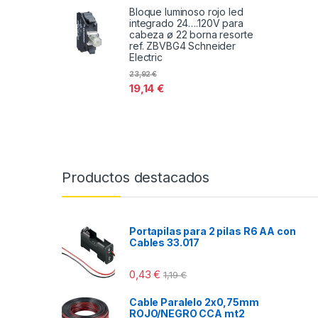
Bloque luminoso rojo led
integrado 24….120V para
cabeza ø 22 borna resorte
ref. ZBVBG4 Schneider
Electric
23,92
€
19,14
€
Productos destacados
Portapilas para 2 pilas R6 AA con
Cables 33.017
0,43
€
1,19
€
Cable Paralelo 2x0,75mm
ROJO/NEGRO CCA mt2