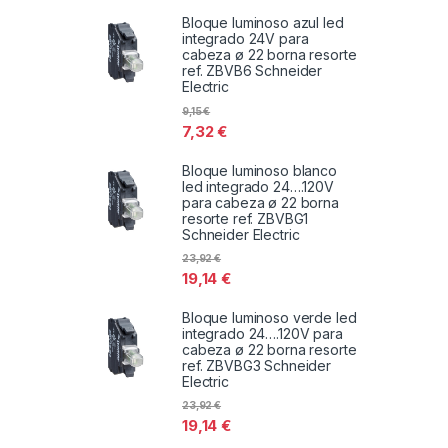
Bloque luminoso azul led
integrado 24V para
cabeza ø 22 borna resorte
ref. ZBVB6 Schneider
Electric
9,15
€
7,32
€
Bloque luminoso blanco
led integrado 24….120V
para cabeza ø 22 borna
resorte ref. ZBVBG1
Schneider Electric
23,92
€
19,14
€
Bloque luminoso verde led
integrado 24….120V para
cabeza ø 22 borna resorte
ref. ZBVBG3 Schneider
Electric
23,92
€
19,14
€