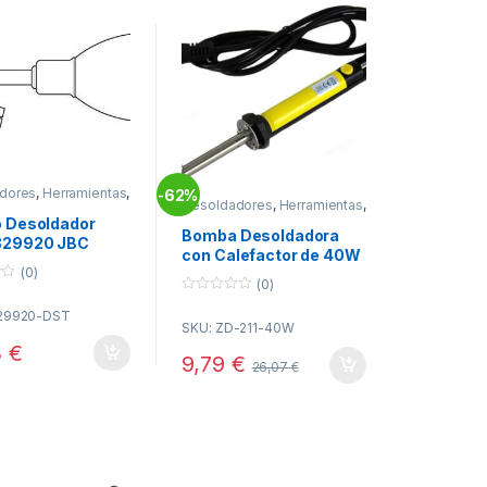
dores
,
Herramientas
,
62%
-
Desoldadores
,
Herramientas
,
ra
Soldadura
 Desoldador
Bomba Desoldadora
329920 JBC
con Calefactor de 40W
(0)
(0)
0
329920-DST
o
SKU: ZD-211-40W
u
t
3
€
o
9,79
€
26,07
€
f
5