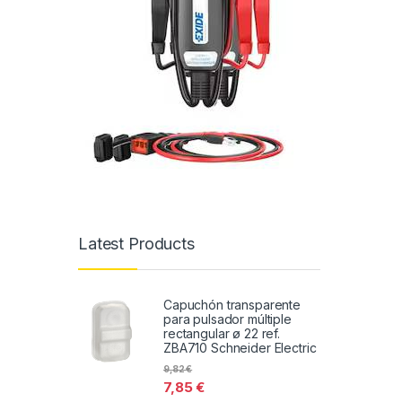
Latest Products
Capuchón transparente
para pulsador múltiple
rectangular ø 22 ref.
ZBA710 Schneider Electric
9,82
€
7,85
€