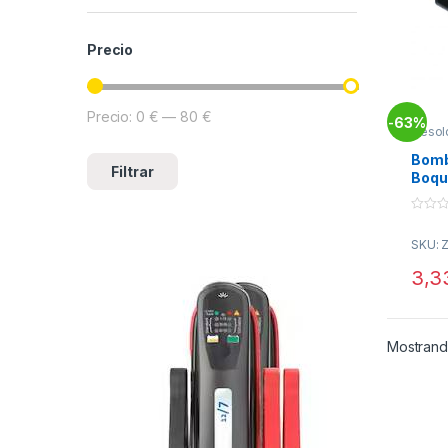
Precio
Precio:
0 €
—
80 €
Precio mínimo
Precio máximo
63%
-
Desol
Solda
Bomb
Filtrar
Boqui
0
o
SKU: 
u
t
o
3,3
f
5
Mostrand