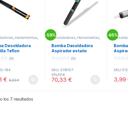
59%
65%
-
-
dadores
,
Herramientas
,
Desoldadores
,
Herramientas
,
Desolda
dura
Soldadura
Soldadu
a Desoldadora
Bomba Desoldadora
Bomba
lla Teflon
Aspirador estaño
Aspira
DU1191 JBC
Cuerp
(0)
(0)
0
0
o
o
ZD-194
SKU: 0119107
SKU: 51
u
u
t
t
171,77
€
o
o
3
€
3,99
70,33
€
8,90
€
f
f
5
5
Ordenado por popularidad
o los 7 resultados