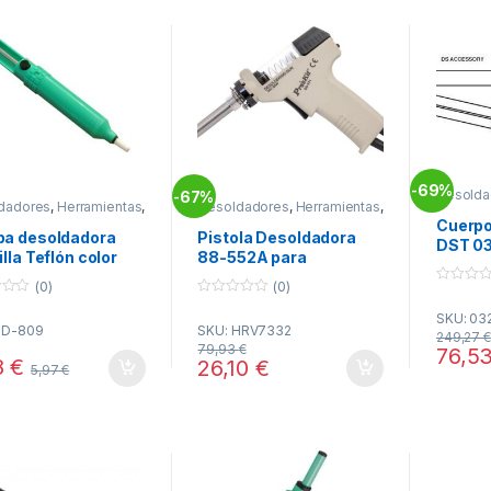
69%
-
Desolda
67%
-
dadores
,
Herramientas
,
Desoldadores
,
Herramientas
,
Soldadu
dura
Soldadura
Cuerpo
a desoldadora
Pistola Desoldadora
DST 0
lla Teflón color
88-552A para
e
Estaciones HRV7331
(0)
(0)
0
ZD-915 ZD-917
0
o
SKU: 0
o
u
ZD-809
SKU: HRV7332
u
t
249,27
€
t
o
79,93
€
76,5
o
f
8
€
26,10
€
5,97
€
f
5
5