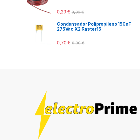
0,29
€
0,39
€
Condensador Polipropileno 150nF
275Vac X2 Raster15
0,70
€
0,90
€