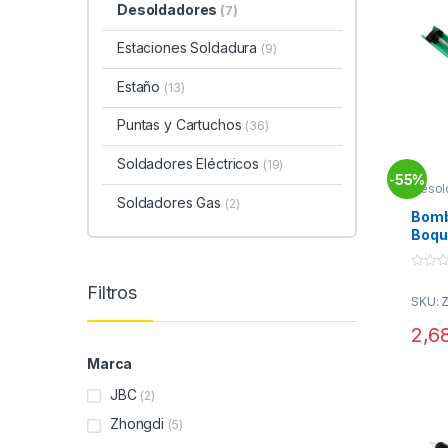
Desoldadores
(7)
Estaciones Soldadura
(9)
Estaño
(13)
Puntas y Cartuchos
(36)
Soldadores Eléctricos
(19)
55%
-
Desol
Solda
Soldadores Gas
(2)
Bomb
Boqui
Verd
0
Filtros
o
SKU: 
u
t
o
2,6
f
5
Marca
JBC
(2)
Zhongdi
(5)