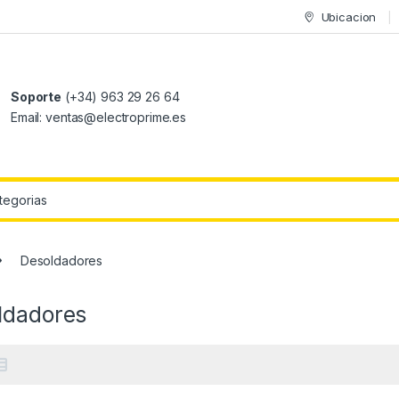
Ubicacion
Soporte
(+34) 963 29 26 64
Email: ventas@electroprime.es
r:
Desoldadores
ldadores