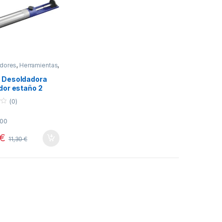
dores
,
Herramientas
,
ra
 Desoldadora
dor estaño 2
os ZD-190
(0)
200
€
11,30
€