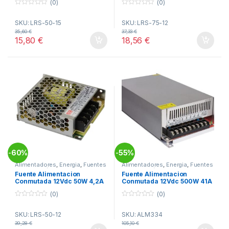
(0)
(0)
0
0
o
o
SKU: LRS-50-15
SKU: LRS-75-12
u
u
t
t
35,60
€
37,33
€
o
o
15,80
€
18,56
€
f
f
5
5
60%
55%
-
-
Alimentadores
,
Energia
,
Fuentes
Alimentadores
,
Energia
,
Fuentes
Alimentación
Alimentación
Fuente Alimentacion
Fuente Alimentacion
Conmutada 12Vdc 50W 4,2A
Conmutada 12Vdc 500W 41A
Rejilla MW LRS-50-12
Rejilla NIMO
(0)
(0)
0
0
o
o
SKU: LRS-50-12
SKU: ALM334
u
u
t
t
39,28
€
105,10
€
o
o