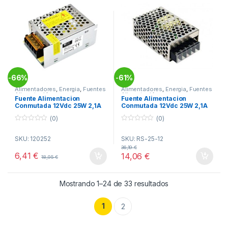
66%
61%
-
-
Alimentadores
,
Energia
,
Fuentes
Alimentadores
,
Energia
,
Fuentes
Alimentación
Alimentación
Fuente Alimentacion
Fuente Alimentacion
Conmutada 12Vdc 25W 2,1A
Conmutada 12Vdc 25W 2,1A
Rejilla SILVER
Rejilla MW RS-25-12
(0)
(0)
0
0
o
o
SKU: 120252
SKU: RS-25-12
u
u
t
t
36,19
€
o
o
6,41
€
14,06
€
18,95
€
f
f
5
5
Ordenado por pop
Mostrando 1–24 de 33 resultados
1
2