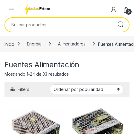
Skip to navigation
Skip to content
0
Buscar por:
Inicio
Energia
Alimentadores
Fuentes Alimentac
Fuentes Alimentación
Ordenado por popularidad
Mostrando 1–24 de 33 resultados
Filters