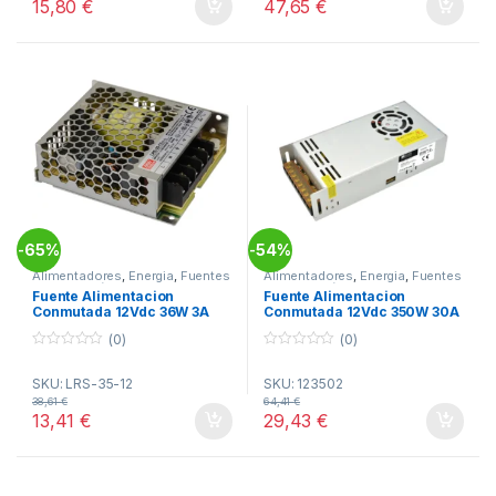
15,80
€
47,65
€
f
f
5
5
65%
54%
-
-
Alimentadores
,
Energia
,
Fuentes
Alimentadores
,
Energia
,
Fuentes
Alimentación
Alimentación
Fuente Alimentacion
Fuente Alimentacion
Conmutada 12Vdc 36W 3A
Conmutada 12Vdc 350W 30A
Rejilla MW LRS-35-12
Rejilla SILVER
(0)
(0)
0
0
o
o
SKU: LRS-35-12
SKU: 123502
u
u
t
t
38,61
€
64,41
€
o
o
13,41
€
29,43
€
f
f
5
5