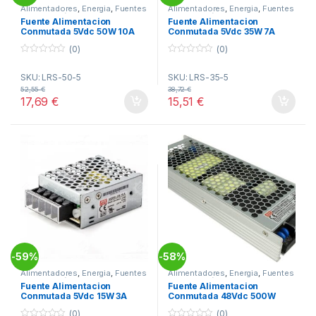
Alimentadores
,
Energia
,
Fuentes
Alimentadores
,
Energia
,
Fuentes
Alimentación
Alimentación
Fuente Alimentacion
Fuente Alimentacion
Conmutada 5Vdc 50W 10A
Conmutada 5Vdc 35W 7A
Rejilla MW LRS-50-5
Rejilla MW LRS-35-5
(0)
(0)
0
0
o
o
SKU: LRS-50-5
SKU: LRS-35-5
u
u
t
t
52,55
€
38,72
€
o
o
17,69
€
15,51
€
f
f
5
5
59%
58%
-
-
Alimentadores
,
Energia
,
Fuentes
Alimentadores
,
Energia
,
Fuentes
Alimentación
Alimentación
Fuente Alimentacion
Fuente Alimentacion
Conmutada 5Vdc 15W 3A
Conmutada 48Vdc 500W
Rejilla MW RS-15-5
10,45A Rejilla MW UHP-500-
(0)
(0)
48