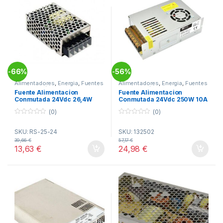
66%
56%
-
-
Alimentadores
,
Energia
,
Fuentes
Alimentadores
,
Energia
,
Fuentes
Alimentación
Alimentación
Fuente Alimentacion
Fuente Alimentacion
Conmutada 24Vdc 26,4W
Conmutada 24Vdc 250W 10A
1,1A Rejilla MW RS-25-24
Rejilla SILVER
(0)
(0)
0
0
o
o
SKU: RS-25-24
SKU: 132502
u
u
t
t
39,66
€
57,17
€
o
o
13,63
€
24,98
€
f
f
5
5