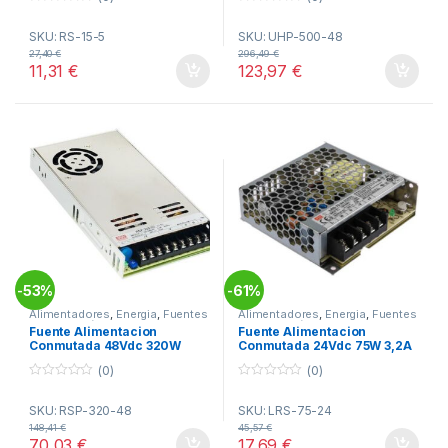
0
0
o
o
SKU: RS-15-5
SKU: UHP-500-48
u
u
t
t
27,40
€
296,49
€
o
o
11,31
€
123,97
€
f
f
5
5
53%
61%
-
-
Alimentadores
,
Energia
,
Fuentes
Alimentadores
,
Energia
,
Fuentes
Alimentación
Alimentación
Fuente Alimentacion
Fuente Alimentacion
Conmutada 48Vdc 320W
Conmutada 24Vdc 75W 3,2A
6,7A Rejilla MW RSP-320-48
Rejilla MW LRS-75-24
(0)
(0)
0
0
o
o
SKU: RSP-320-48
SKU: LRS-75-24
u
u
t
t
148,41
€
45,57
€
o
o
70,03
€
17,69
€
f
f