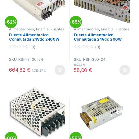
62%
65%
-
-
Alimentadores
,
Energia
,
Fuentes
Alimentadores
,
Energia
,
Fuentes
Alimentación
Alimentación
Fuente Alimentacion
Fuente Alimentacion
Conmutada 24Vdc 2400W
Conmutada 24Vdc 200W
100A Rejilla MW RSP-2400-
8,4A Rejilla MW RSP-200-24
(0)
(0)
24
0
0
o
o
SKU: RSP-2400-24
SKU: RSP-200-24
u
u
t
t
167,32
€
o
o
664,82
€
58,00
€
1.735,37
€
f
f
5
5
60%
58%
-
-