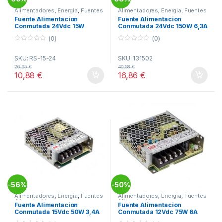
Alimentadores
,
Energia
,
Fuentes
Alimentadores
,
Energia
,
Fuentes
Alimentación
Alimentación
Fuente Alimentacion
Fuente Alimentacion
Conmutada 24Vdc 15W
Conmutada 24Vdc 150W 6,3A
0,625A Rejilla MW RS-15-24
Rejilla SILVER
(0)
(0)
0
0
o
o
SKU: RS-15-24
SKU: 131502
u
u
t
t
26,95
€
40,58
€
o
o
10,88
€
16,86
€
f
f
5
5
56%
50%
-
-
Alimentadores
,
Energia
,
Fuentes
Alimentadores
,
Energia
,
Fuentes
Alimentación
Alimentación
Fuente Alimentacion
Fuente Alimentacion
Conmutada 15Vdc 50W 3,4A
Conmutada 12Vdc 75W 6A
Rejilla MW LRS-50-15
Rejilla MW LRS-75-12