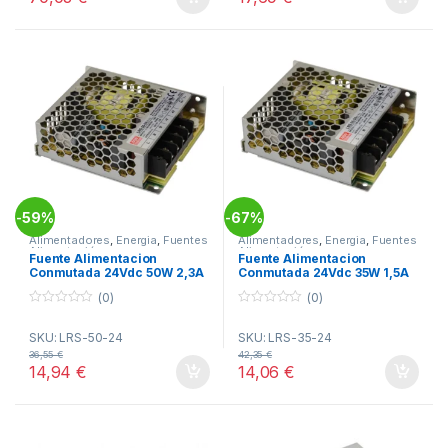
5
5
59%
67%
-
-
Alimentadores
,
Energia
,
Fuentes
Alimentadores
,
Energia
,
Fuentes
Alimentación
Alimentación
Fuente Alimentacion
Fuente Alimentacion
Conmutada 24Vdc 50W 2,3A
Conmutada 24Vdc 35W 1,5A
Rejilla MW LRS-50-24
Rejilla MW LRS-35-24
(0)
(0)
0
0
o
o
SKU: LRS-50-24
SKU: LRS-35-24
u
u
t
t
36,55
€
42,35
€
o
o
14,94
€
14,06
€
f
f
5
5