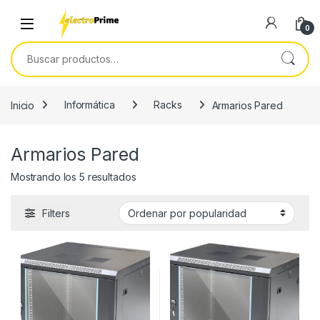
Skip to navigation
Skip to content
0
Buscar por:
Inicio
Informática
Racks
Armarios Pared
Armarios Pared
Ordenado por popularidad
Mostrando los 5 resultados
Filters