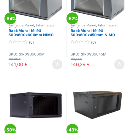
64%
52%
-
-
Armarios Pared
,
Informática
,
Armarios Pared
,
Informática
,
Racks
Racks
Rack Mural 19′ 9U
Rack Mural 19′ 9U
500x600x600mm NIMO
500x600x450mm NIMO
(0)
(0)
0
0
o
o
SKU: RKP09U6060M
SKU: RKP09U6045M
u
u
t
t
386,95
€
303,63
€
o
o
141,00
€
146,29
€
f
f
5
5
50%
43%
-
-