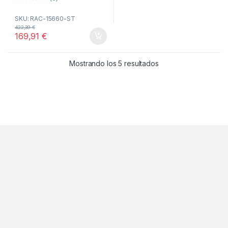
0
o
SKU: RAC-15660-ST
u
t
422,39
€
o
169,91
€
f
5
Ordenado por popul
Mostrando los 5 resultados