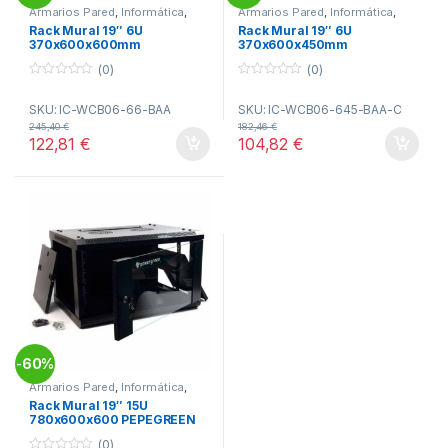
Armarios Pared
,
Informática
,
Armarios Pared
,
Informática
,
Racks
Racks
Rack Mural 19″ 6U
Rack Mural 19″ 6U
370x600x600mm
370x600x450mm
MICROCONNECT
MICROCONNECT
(0)
(0)
0
0
o
o
SKU: IC-WCB06-66-BAA
SKU: IC-WCB06-645-BAA-C
u
u
t
t
245,40
€
182,46
€
o
o
122,81
€
104,82
€
f
f
5
5
60%
-
Armarios Pared
,
Informática
,
Racks
Rack Mural 19″ 15U
780x600x600 PEPEGREEN
(0)