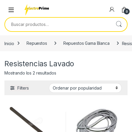
Skip to navigation
Skip to content
0
Buscar por:
Inicio
Repuestos
Repuestos Gama Blanca
Resi
Resistencias Lavado
Ordenado por popularidad
Mostrando los 2 resultados
Filters