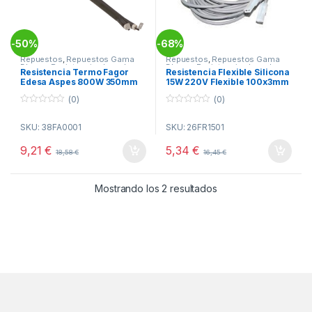
50%
68%
-
-
Repuestos
,
Repuestos Gama
Repuestos
,
Repuestos Gama
Blanca
,
Resistencias Lavado
Blanca
,
Resistencias Lavado
Resistencia Termo Fagor
Resistencia Flexible Silicona
Edesa Aspes 800W 350mm
15W 220V Flexible 100x3mm
(0)
(0)
0
0
o
o
SKU: 38FA0001
SKU: 26FR1501
u
u
t
t
o
o
9,21
€
5,34
€
18,58
€
16,45
€
f
f
5
5
Ordenado por popul
Mostrando los 2 resultados