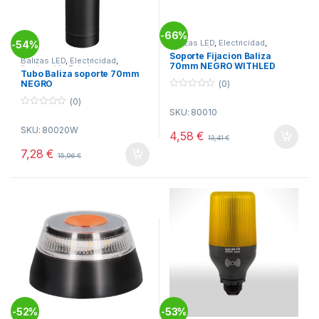
66%
-
Balizas LED
,
Electricidad
,
54%
-
Iluminación Exterior
Soporte Fijacion Baliza
Balizas LED
,
Electricidad
,
70mm NEGRO WITHLED
Iluminación Exterior
Tubo Baliza soporte 70mm
(0)
NEGRO
0
(0)
o
SKU: 80010
u
0
t
o
SKU: 80020W
o
u
4,58
€
13,41
€
f
t
5
o
7,28
€
15,96
€
f
5
52%
53%
-
-