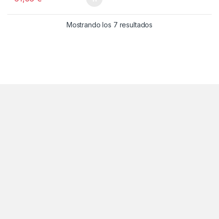
5
Ordenado por popul
Mostrando los 7 resultados