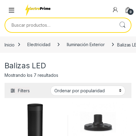
Skip to navigation
Skip to content
0
Buscar por:
Inicio
Electricidad
Iluminación Exterior
Balizas L
Balizas LED
Ordenado por popularidad
Mostrando los 7 resultados
Filters