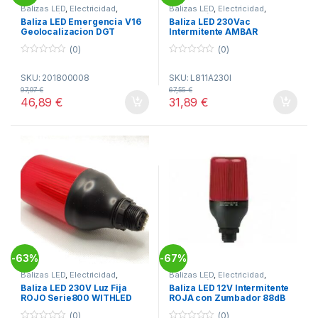
Balizas LED
,
Electricidad
,
Balizas LED
,
Electricidad
,
Iluminación Exterior
Iluminación Exterior
Baliza LED Emergencia V16
Baliza LED 230Vac
Geolocalizacion DGT
Intermitente AMBAR
(0)
(0)
0
0
o
o
SKU: 201800008
SKU: L811A230I
u
u
t
t
97,97
€
67,55
€
o
o
46,89
€
31,89
€
f
f
5
5
63%
67%
-
-
Balizas LED
,
Electricidad
,
Balizas LED
,
Electricidad
,
Iluminación Exterior
Iluminación Exterior
Baliza LED 230V Luz Fija
Baliza LED 12V Intermitente
ROJO Serie800 WITHLED
ROJA con Zumbador 88dB
(0)
(0)