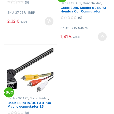
(0)
Cables SCART
,
Conectividad
,
Video
0
Cable EURO Macho a 2 EURO
o
Hembra Con Conmutador
SKU: 37.057/1.5/BP
u
t
(0)
o
2,32
€
6,13
€
f
0
5
o
SKU: 1071A-94979
u
t
o
1,91
€
4,15
€
f
5
66%
-
Cables SCART
,
Conectividad
,
Video
Cable EURO IN/OUT a 3 RCA
Macho conmutador 1,5m
(0)