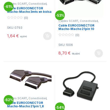
Cables SCART
,
Conectividad
,
61%
Video
-
Cable EUROCONECTOR
Macho-Macho 3mts en bolsa
53%
-
(0)
Cables SCART
,
Conectividad
,
0
Video
o
Cable EUROCONECTOR
SKU: 0793
u
Macho-Macho 21pin 10
t
Metros
o
(0)
1,64
€
4,21
€
f
0
5
o
SKU: 1006
u
t
o
8,70
€
18,43
€
f
5
Cables SCART
,
Conectividad
,
62%
-
Video
Cable EUROCONECTOR
Macho-Macho 21pin 1,8
54%
-
metros