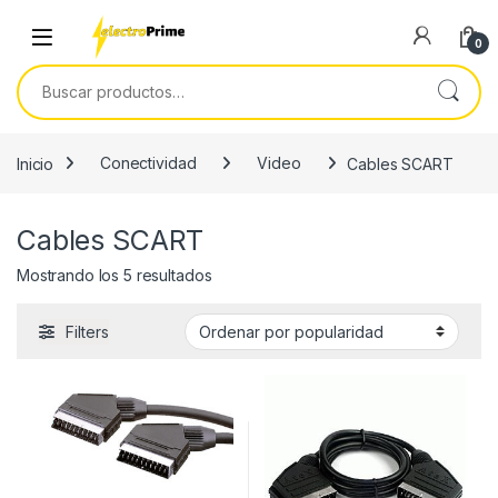
Skip to navigation
Skip to content
0
Buscar por:
Inicio
Conectividad
Video
Cables SCART
Cables SCART
Ordenado por popularidad
Mostrando los 5 resultados
Filters