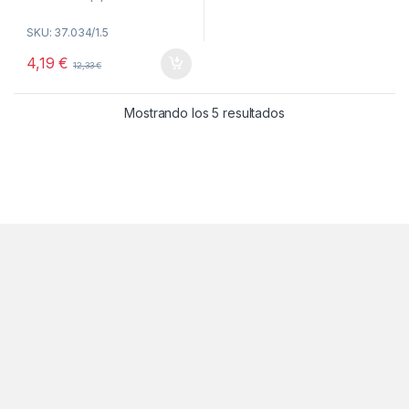
0
o
SKU: 37.034/1.5
u
t
o
4,19
€
12,33
€
f
5
Ordenado por popul
Mostrando los 5 resultados