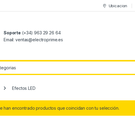
Ubicacion
Soporte
(+34) 963 29 26 64
Email: ventas@electroprime.es
r:
Efectos LED
e han encontrado productos que coincidan con tu selección.