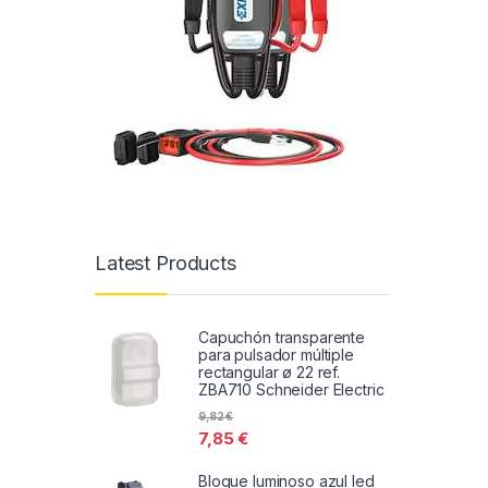
Latest Products
Capuchón transparente
para pulsador múltiple
rectangular ø 22 ref.
ZBA710 Schneider Electric
9,82
€
7,85
€
Bloque luminoso azul led