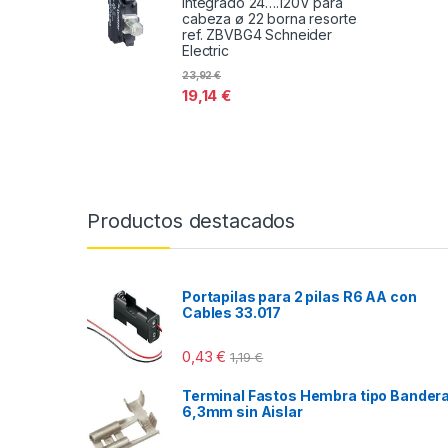
integrado 24….120V para
cabeza ø 22 borna resorte
ref. ZBVBG4 Schneider
Electric
23,92
€
19,14
€
Productos destacados
Portapilas para 2 pilas R6 AA con
Cables 33.017
0,43
€
1,19
€
Terminal Fastos Hembra tipo Bander
6,3mm sin Aislar