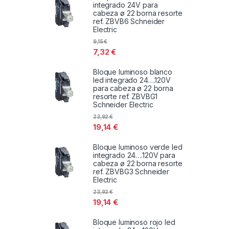
integrado 24V para
cabeza ø 22 borna resorte
ref. ZBVB6 Schneider
Electric
9,15
€
7,32
€
Bloque luminoso blanco
led integrado 24….120V
para cabeza ø 22 borna
resorte ref. ZBVBG1
Schneider Electric
23,92
€
19,14
€
Bloque luminoso verde led
integrado 24….120V para
cabeza ø 22 borna resorte
ref. ZBVBG3 Schneider
Electric
23,92
€
19,14
€
Bloque luminoso rojo led