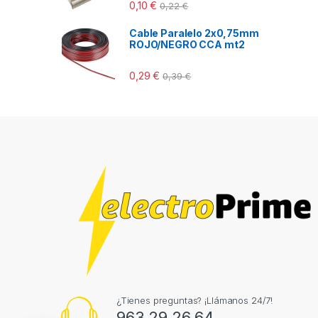
0,10
€
0,22
€
Cable Paralelo 2x0,75mm
ROJO/NEGRO CCA mt2
0,29
€
0,39
€
¿Tienes preguntas? ¡Llámanos 24/7!
963 29 26 64