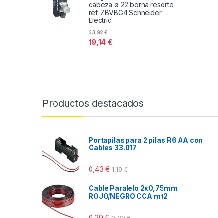
cabeza ø 22 borna resorte
ref. ZBVBG4 Schneider
Electric
23,92
€
19,14
€
Productos destacados
Portapilas para 2 pilas R6 AA con
Cables 33.017
0,43
€
1,19
€
Cable Paralelo 2x0,75mm
ROJO/NEGRO CCA mt2
0,29
€
0,39
€