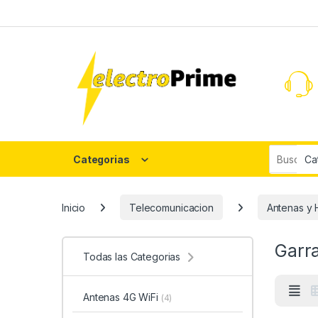
Skip to navigation
Skip to content
Search fo
Categorias
Inicio
Telecomunicacion
Antenas y 
Garr
Todas las Categorias
Antenas 4G WiFi
(4)