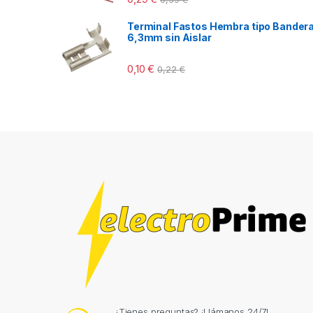
Terminal Fastos Hembra tipo Bander
6,3mm sin Aislar
0,10
€
0,22
€
¿Tienes preguntas? ¡Llámanos 24/7!