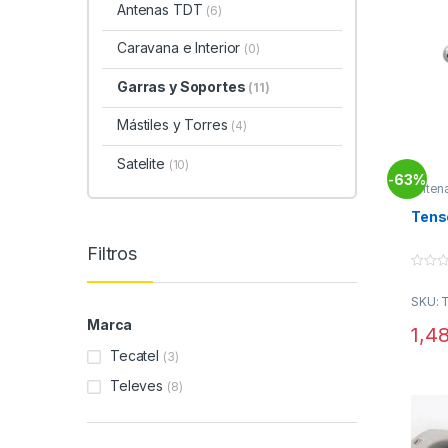
Antenas TDT
(6)
Caravana e Interior
(0)
Garras y Soportes
(11)
Mástiles y Torres
(4)
Satelite
(10)
63%
-
Antena
Sopor
Tenso
Filtros
0
o
SKU: 
u
t
Marca
o
1,4
f
5
Tecatel
(3)
Televes
(8)