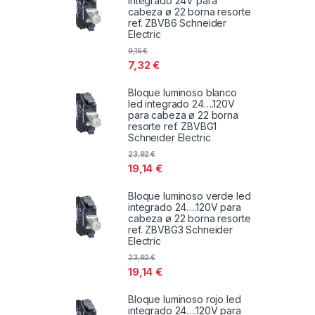
integrado 24V para
cabeza ø 22 borna resorte
ref. ZBVB6 Schneider
Electric
9,15
€
7,32
€
Bloque luminoso blanco
led integrado 24….120V
para cabeza ø 22 borna
resorte ref. ZBVBG1
Schneider Electric
23,92
€
19,14
€
Bloque luminoso verde led
integrado 24….120V para
cabeza ø 22 borna resorte
ref. ZBVBG3 Schneider
Electric
23,92
€
19,14
€
Bloque luminoso rojo led
integrado 24….120V para