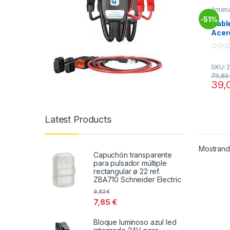
Antena
Sopor
51%
-
Cabl
Acer
2mm
0
o
SKU: 
u
t
79,8
o
39,
f
5
Latest Products
Mostrando
Capuchón transparente
para pulsador múltiple
rectangular ø 22 ref.
ZBA710 Schneider Electric
9,82
€
7,85
€
Bloque luminoso azul led