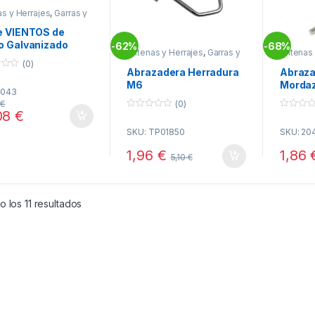
s y Herrajes
,
Garras y
tes
,
Telecomunicacion
e VIENTOS de
o Galvanizado
62%
68%
-
-
Antenas y Herrajes
,
Garras y
Antenas 
Soportes
,
Telecomunicacion
Soporte
(0)
Abrazadera Herradura
Abraza
M6
Mordaz
2043
(0)
3
€
08
€
0
0
o
o
SKU: TP01850
SKU: 20
u
u
t
t
o
o
1,96
€
1,86
5,10
€
f
f
5
5
Ordenado por popularidad
 los 11 resultados