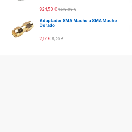
924,53
€
1.518,33
€
a
Adaptador SMA Macho a SMA Macho
Dorado
2,17
€
5,29
€