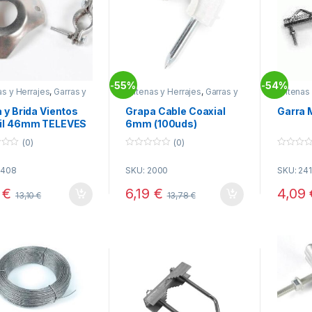
55%
54%
-
-
s y Herrajes
,
Garras y
Antenas y Herrajes
,
Garras y
Antenas 
tes
,
Telecomunicacion
Soportes
,
Telecomunicacion
Soporte
 y Brida Vientos
Grapa Cable Coaxial
Garra
il 46mm TELEVES
6mm (100uds)
(0)
(0)
0
0
o
o
2408
SKU: 2000
SKU: 24
u
u
t
t
o
o
8
€
6,19
€
4,09
13,10
€
13,78
€
f
f
5
5