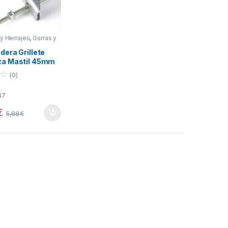
y Herrajes
,
Garras y
s
,
Telecomunicacion
dera Grillete
a Mastil 45mm
(0)
47
€
5,88
€