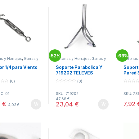
52%
69%
-
-
s y Herrajes
,
Garras y
Antenas y Herrajes
,
Garras y
Antenas 
tes
,
Telecomunicacion
Soportes
,
Telecomunicacion
Soporte
r 1/4 para Viento
Soporte Parabolica Y
Soport
719202 TELEVES
Pared
7393 
(0)
(0)
0
0
o
o
TC-01
SKU: 719202
SKU: 73
u
u
t
t
47,68
€
o
o
8
€
7,92
23,04
€
4,03
€
f
f
5
5