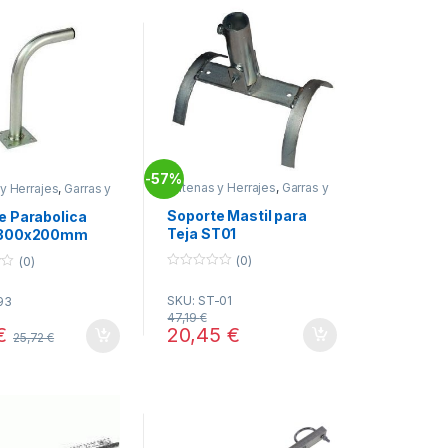
57%
-
Antenas y Herrajes
,
Garras y
y Herrajes
,
Garras y
Soportes
,
Telecomunicacion
s
,
Telecomunicacion
Soporte Mastil para
e Parabolica
Teja ST01
 300x200mm
TELEVES
(0)
(0)
0
o
SKU: ST-01
93
u
t
47,19
€
o
20,45
€
€
25,72
€
f
5