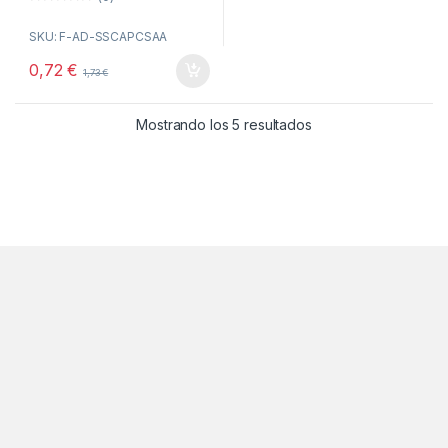
0
o
SKU: F-AD-SSCAPCSAA
u
t
o
0,72
€
1,73
€
f
5
Ordenado por popul
Mostrando los 5 resultados