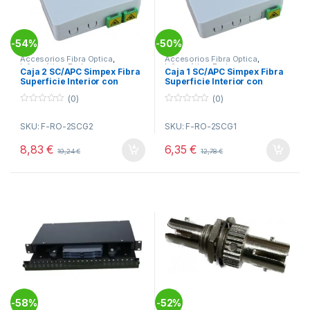
54%
50%
-
-
Accesorios Fibra Optica
,
Accesorios Fibra Optica
,
Informática
,
Redes
Informática
,
Redes
Caja 2 SC/APC Simpex Fibra
Caja 1 SC/APC Simpex Fibra
Superficie Interior con
Superficie Interior con
ADAPTADORES
ADAPTADOR
(0)
(0)
0
0
o
o
SKU: F-RO-2SCG2
SKU: F-RO-2SCG1
u
u
t
t
o
o
8,83
€
6,35
€
19,24
€
12,78
€
f
f
5
5
58%
52%
-
-