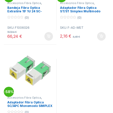
Accesorios Fibra Optica
,
Accesorios Fibra Optica
,
Informática
,
Redes
Informática
,
Redes
Bandeja Fibra Optica
Adaptador Fibra Optica
Extraible 19′ 1U 24 SC-
ST/ST Simplex Multimodo
SIMPLEX
(0)
(0)
0
0
o
o
SKU: F1006026
SKU: F-AD-MST
u
u
t
t
157,94
€
o
o
2,16
€
66,24
€
4,49
€
f
f
5
5
58%
-
Accesorios Fibra Optica
,
Informática
,
Redes
Adaptador Fibra Optica
SC/APC Monomodo SIMPLEX
(0)