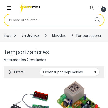
Skip to navigation
Skip to content
0
Buscar por:
Inicio
Electrónica
Modulos
Temporizadores
Temporizadores
Ordenado por popularidad
Mostrando los 2 resultados
Filters