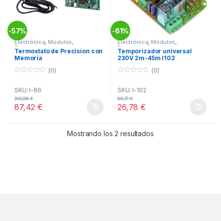
57%
61%
-
-
Electrónica
,
Modulos
,
Electrónica
,
Modulos
,
Temporizadores
Temporizadores
Termostato de Precision con
Temporizador universal
Memoria
230V 2m-45m I102
(0)
(0)
0
0
o
o
SKU: I-86
SKU: I-102
u
u
t
t
201,98
€
69,17
€
o
o
87,42
€
26,78
€
f
f
5
5
Ordenado por popul
Mostrando los 2 resultados