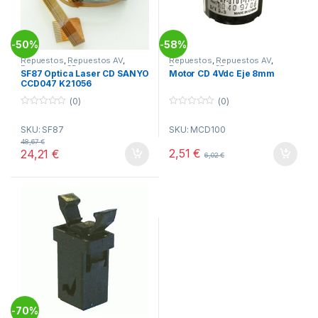
50%
58%
-
-
Repuestos
,
Repuestos AV
,
Repuestos
,
Repuestos AV
,
Repuestos CD
Repuestos CD
SF87 Optica Laser CD SANYO
Motor CD 4Vdc Eje 8mm
CCD047 K21056
(0)
(0)
0
0
o
o
SKU: SF87
SKU: MCD100
u
u
t
t
48,67
€
o
o
2,51
€
24,21
€
6,02
€
f
f
5
5
70%
-