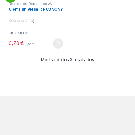
Repuestos
,
Repuestos AV
,
Repuestos CD
Cierre universal de CD SONY
(0)
0
o
SKU: MCI01
u
t
o
0,78
€
2,56
€
f
5
Ordenado por popul
Mostrando los 3 resultados