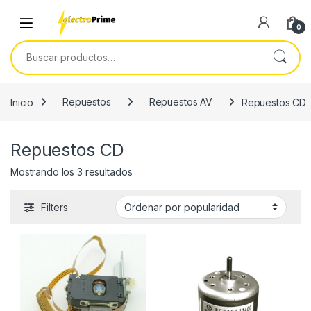
Skip to navigation
Skip to content
0
Buscar por:
Inicio
Repuestos
Repuestos AV
Repuestos CD
Repuestos CD
Ordenado por popularidad
Mostrando los 3 resultados
Filters