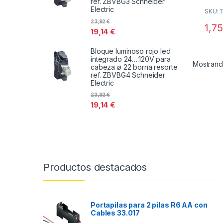
ref. ZBVBG3 Schneider
o
Electric
SKU: 1
u
t
23,92
€
o
1,7
f
19,14
€
5
Bloque luminoso rojo led
integrado 24….120V para
Mostrand
cabeza ø 22 borna resorte
ref. ZBVBG4 Schneider
Electric
23,92
€
19,14
€
Productos destacados
Portapilas para 2 pilas R6 AA con
Cables 33.017