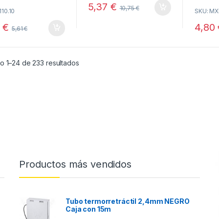
o
5,37
€
o
10,75
€
f
110.10
SKU: M
u
5
t
o
5
€
4,80
5,61
€
f
5
Ordenado por popularidad
o 1–24 de 233 resultados
Productos más vendidos
Tubo termorretráctil 2,4mm NEGRO
Caja con 15m