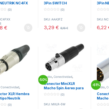
 NEUTRIK NC4FX
3Pin SWITCH
3Pin N
(0)
(0)
0
0
o
o
NC4FXX
SKU: AAA3FZ
SKU: NC
u
u
t
t
€
o
o
3,29
€
6,22
88
€
8,16
€
f
f
5
5
Audio
,
Conectividad
,
50%
-
Conectores XLR
Conector MiniXLR
61%
-
,
Conectividad
,
Audio
,
C
Macho 5pin Aereo para
tores XLR
Conecto
Soldar
ctor XLR Hembra
Conect
(0)
 tipo Neutrik
Macho 
0
o
soldar
SKU: MXLR-5W
u
(0)
t
0