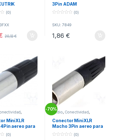
EUTRIK
3Pin ADAM
(0)
(0)
0
o
3FXX
SKU: 7849
u
t
o
€
1,86
€
20,12
€
f
5
70%
-
onectividad
,
Audio
,
Conectividad
,
res XLR
Conectores XLR
or MiniXLR
Conector MiniXLR
4Pin aereo para
Macho 3Pin aereo para
soldar
(0)
(0)
0