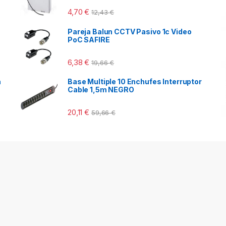
4,70
€
12,43
€
Pareja Balun CCTV Pasivo 1c Video
PoC SAFIRE
6,38
€
19,66
€
a
Base Multiple 10 Enchufes Interruptor
Cable 1,5m NEGRO
20,11
€
59,66
€