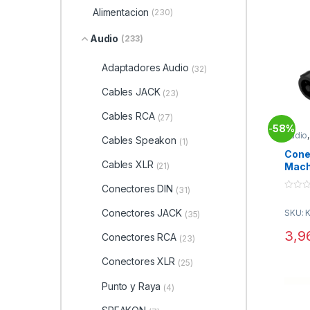
Alimentacion
(230)
Audio
(233)
Adaptadores Audio
(32)
Cables JACK
(23)
Cables RCA
(27)
58%
-
Audio
Cables Speakon
(1)
SPEA
Cone
Cables XLR
(21)
Mach
4ST
Conectores DIN
(31)
0
o
Conectores JACK
SKU: 
u
(35)
t
o
3,9
Conectores RCA
(23)
f
5
Conectores XLR
(25)
Punto y Raya
(4)