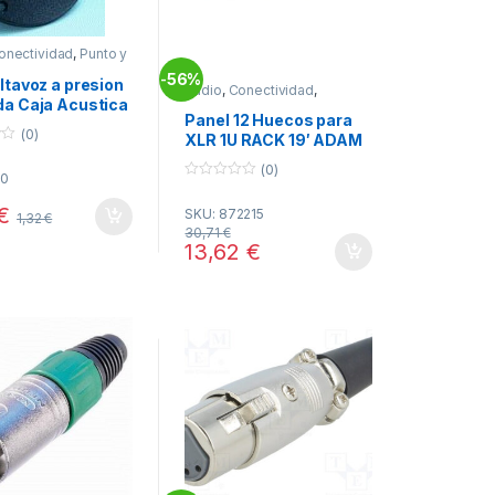
onectividad
,
Punto y
56%
-
ltavoz a presion
Audio
,
Conectividad
,
Conectores XLR
a Caja Acustica
Panel 12 Huecos para
(0)
XLR 1U RACK 19′ ADAM
(0)
50
0
o
€
SKU: 872215
u
1,32
€
t
30,71
€
o
13,62
€
f
5