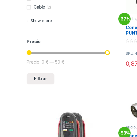
Cable
(2)
67%
Audio
-
+ Show more
Raya
Cone
PUNT
Torn
Precio
0
o
SKU: 
u
t
o
Precio:
0 €
—
50 €
Precio mínimo
Precio máximo
0,8
f
5
Filtrar
Audio
Conec
53%
-
Cone