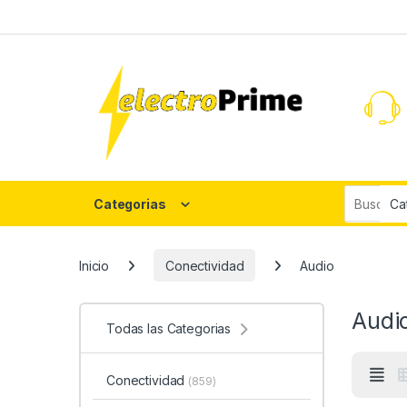
Skip to navigation
Skip to content
Search fo
Categorias
Inicio
Conectividad
Audio
Audi
Todas las Categorias
Conectividad
(859)