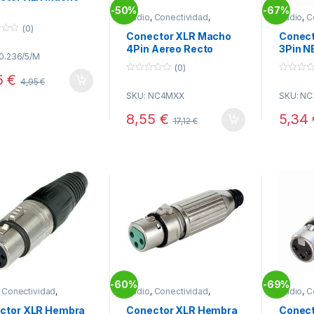
50%
67%
-
-
Audio
,
Conectividad
,
Audio
,
C
Conectores XLR
Conecto
(0)
Conector XLR Macho
Conect
4Pin Aereo Recto
3Pin N
10.236/5/M
NC4MX NEUTRIK
(0)
5
€
0
0
4,95
€
o
o
SKU: NC4MXX
SKU: N
u
u
t
t
o
o
8,55
€
5,34
17,12
€
f
f
5
5
60%
69%
-
-
,
Conectividad
,
Audio
,
Conectividad
,
Audio
,
C
tores XLR
Conectores XLR
Conecto
ctor XLR Hembra
Conector XLR Hembra
Conect