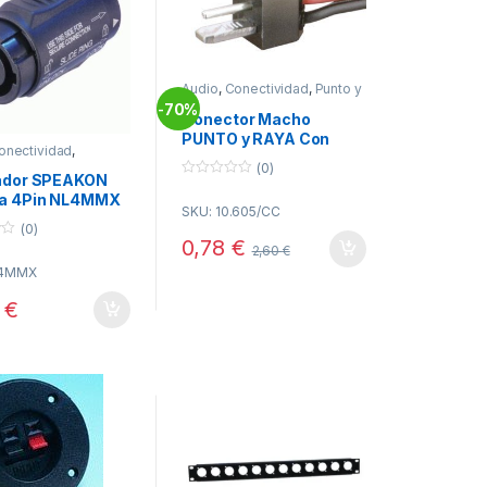
Audio
,
Conectividad
,
Punto y
Raya
70%
-
Conector Macho
PUNTO y RAYA Con
onectividad
,
Cable de 250mm
N
(0)
ador SPEAKON
0
a 4Pin NL4MMX
o
SKU: 10.605/CC
u
IK
t
(0)
o
0,78
€
2,60
€
f
5
L4MMX
0
€