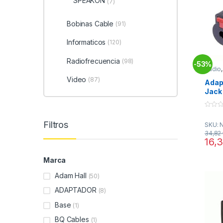
SPEAKON
(7)
Bobinas Cable
(91)
Informaticos
(120)
Radiofrecuencia
(98)
53%
-
Audio
SPEA
Video
(87)
Adap
Jack
0
o
Filtros
SKU: 
u
t
34,82
o
16,
f
5
Marca
Adam Hall
(50)
ADAPTADOR
(8)
Base
(1)
BQ Cables
(1)