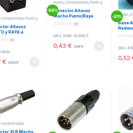
Audio
,
Conectividad
,
Punto y
Raya
68%
Conector Altavoz
-
Audio
,
C
Macho Punto/Raya
61%
-
Raya
,
Conectividad
,
Punto y
conexion Tornillos
Base A
(0)
ctor Altavoz
Redond
0
O y RAYA a
o
SKU: 4080-10.600/T
u
illo NEGRO
(0)
t
0
o
0,43
€
o
1,36
€
f
SKU: 41
u
5
4082N
t
o
0,52
f
7
€
2,63
€
5
,
Conectividad
,
tores XLR
ctor XLR Macho