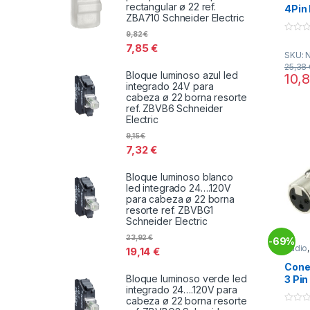
rectangular ø 22 ref.
4Pin
ZBA710 Schneider Electric
9,82
€
0
7,85
€
o
SKU: 
u
t
25,38
o
Bloque luminoso azul led
10,
f
integrado 24V para
5
cabeza ø 22 borna resorte
ref. ZBVB6 Schneider
Electric
9,15
€
7,32
€
Bloque luminoso blanco
led integrado 24….120V
para cabeza ø 22 borna
resorte ref. ZBVBG1
Schneider Electric
23,92
€
69%
-
Audio
19,14
€
Conec
Cone
Bloque luminoso verde led
3 Pin
integrado 24….120V para
cabeza ø 22 borna resorte
0