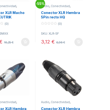
55%
-
onectividad
,
Audio
,
Conectividad
,
res XLR
Conectores XLR
or XLR Macho
Conector XLR Hembra
EUTRIK
5Pin recto HQ
(0)
(0)
0
o
C3MXX
SKU: XLR-5F
u
t
o
€
3,12
€
16,25
€
6,96
€
f
5
onectividad
,
Audio
,
Conectividad
,
res XLR
Conectores XLR
or XLR Hembra
Conector XLR Hembra