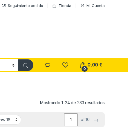
Seguimiento pedido
Tienda
Mi Cuenta
0,00
€
0
Ordenado por
Mostrando 1–24 de 233 resultados
→
of 10