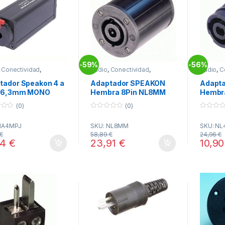
59%
56%
-
-
,
Conectividad
,
Audio
,
Conectividad
,
Audio
,
C
KON
SPEAKON
SPEAKO
tador Speakon 4 a
Adaptador SPEAKON
Adapt
 6,3mm MONO
Hembra 8Pin NL8MM
Hembr
NEUTR
(0)
(0)
0
0
o
o
NA4MPJ
SKU: NL8MM
SKU: N
u
u
t
t
€
58,89
€
24,96
€
o
o
34
€
23,91
€
10,9
f
f
5
5