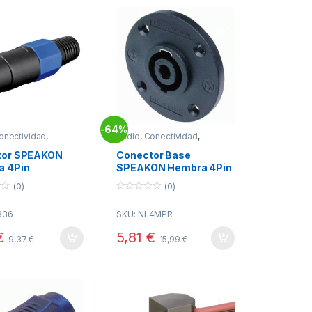
64%
-
onectividad
,
Audio
,
Conectividad
,
N
SPEAKON
tor SPEAKON
Conector Base
a 4Pin
SPEAKON Hembra 4Pin
NL4MPR NEUTRIK
(0)
(0)
0
o
836
SKU: NL4MPR
u
t
o
€
5,81
€
9,37
€
15,99
€
f
5