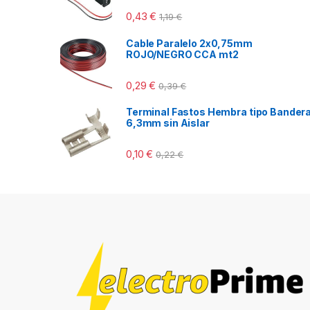
0,43
€
1,19
€
Cable Paralelo 2x0,75mm
ROJO/NEGRO CCA mt2
0,29
€
0,39
€
Terminal Fastos Hembra tipo Bander
6,3mm sin Aislar
0,10
€
0,22
€