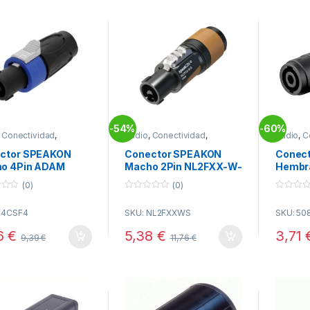
54%
60%
-
-
,
Conectividad
,
Audio
,
Conectividad
,
Audio
,
C
KON
SPEAKON
SPEAKO
ctor SPEAKON
Conector SPEAKON
Conec
o 4Pin ADAM
Macho 2Pin NL2FXX-W-
Hembr
AR
S NEUTRIK
(0)
(0)
0
0
o
o
K4CSF4
SKU: NL2FXXWS
SKU: 50
u
u
t
t
o
o
6
€
5,38
€
3,71
9,39
€
11,76
€
f
f
5
5