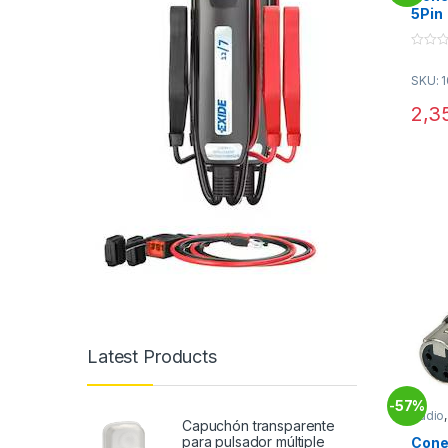
5Pin
0
o
SKU: 
u
t
o
2,3
f
5
Latest Products
57%
-
Audio
Capuchón transparente
Conec
para pulsador múltiple
Cone