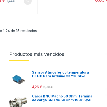
9
€
f
1,44
€
5
Ordenado por popularidad
o 1–24 de 35 resultados
Productos más vendidos
Sensor Atmosferico temperatura
DTH11 Para Arduino OKY3068-1
4,26
€
11,70
€
Carga BNC Macho 50 Ohm. Terminal
de carga BNC de 50 Ohm 19.385/50