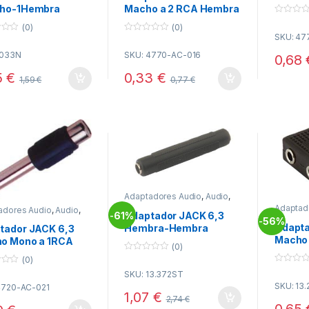
Hembr
ho-1Hembra
Macho a 2 RCA Hembra
ado Negro
0
(0)
(0)
o
SKU: 4
u
0
t
o
o
1033N
SKU: 4770-AC-016
u
0,68
f
t
5
o
5
€
0,33
€
1,59
€
0,77
€
f
5
Adaptadores Audio
,
Audio
,
Conectividad
Adaptad
adores Audio
,
Audio
,
61%
Adaptador JACK 6,3
-
Conecti
tividad
56%
-
Adapta
Hembra-Hembra
tador JACK 6,3
Macho 
Stereo
o Mono a 1RCA
(0)
Hemb 
bra
0
(0)
o
0
SKU: 13.372ST
u
o
t
SKU: 13.
u
4720-AC-021
o
1,07
€
t
2,74
€
f
o
0,65
5