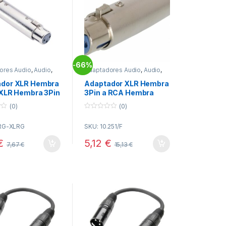
66%
-
ores Audio
,
Audio
,
Adaptadores Audio
,
Audio
,
vidad
Conectividad
ador XLR Hembra
Adaptador XLR Hembra
 XLR Hembra 3Pin
3Pin a RCA Hembra
(0)
(0)
0
o
RG-XLRG
SKU: 10.251/F
u
t
o
€
5,12
€
7,67
€
15,13
€
f
5