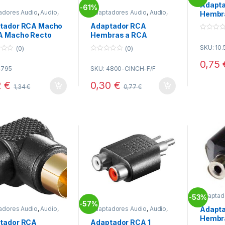
Adapt
61%
-
adores Audio
,
Audio
,
Adaptadores Audio
,
Audio
,
Hembr
tividad
Conectividad
Metali
tador RCA Macho
Adaptador RCA
A Macho Recto
Hembras a RCA
0
o
70
Hembra Recto mono
SKU: 10.
u
(0)
(0)
t
0
o
0,75
o
f
4795
SKU: 4800-CINCH-F/F
u
5
t
o
2
€
0,30
€
1,34
€
0,77
€
f
5
Adaptad
53%
-
Conecti
57%
-
adores Audio
,
Audio
,
Adaptadores Audio
,
Audio
,
Adapta
tividad
Conectividad
Hembra
tador RCA
Adaptador RCA 1