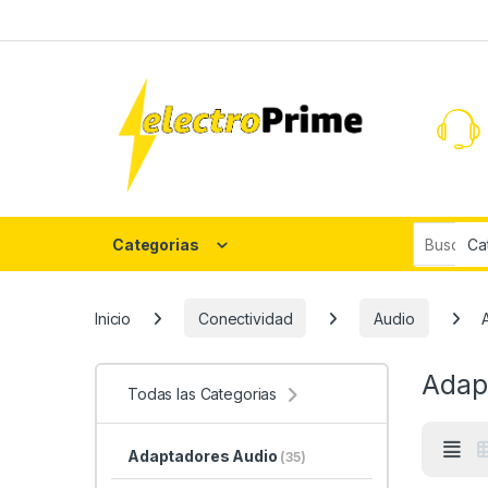
Skip to navigation
Skip to content
Search fo
Categorias
Inicio
Conectividad
Audio
Adap
Todas las Categorias
Adaptadores Audio
(35)