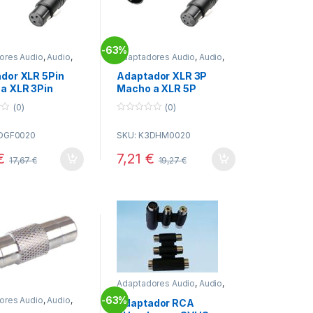
63%
-
ores Audio
,
Audio
,
Adaptadores Audio
,
Audio
,
vidad
Conectividad
dor XLR 5Pin
Adaptador XLR 3P
a XLR 3Pin
Macho a XLR 5P
a
Hembra
(0)
(0)
0
o
3DGF0020
SKU: K3DHM0020
u
t
o
€
7,21
€
17,67
€
19,27
€
f
5
Adaptadores Audio
,
Audio
,
Conectividad
63%
-
ores Audio
,
Audio
,
Adaptador RCA
vidad