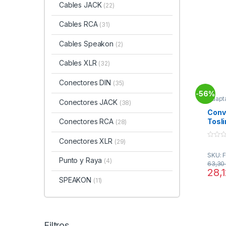
Cables JACK
(22)
Cables RCA
(31)
Cables Speakon
(2)
Cables XLR
(32)
Conectores DIN
(35)
56%
-
Adapt
Conectores JACK
(38)
Conec
Conve
Tosli
Conectores RCA
(28)
RCA 
37D
Conectores XLR
(29)
0
o
SKU: 
u
Punto y Raya
(4)
t
63,3
o
28,
f
SPEAKON
(11)
5
Filtros