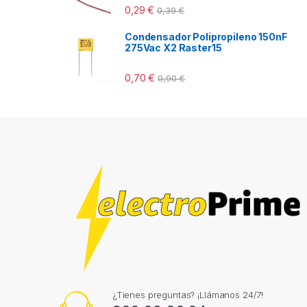
0,29
€
0,39
€
Condensador Polipropileno 150nF
275Vac X2 Raster15
0,70
€
0,90
€
¿Tienes preguntas? ¡Llámanos 24/7!