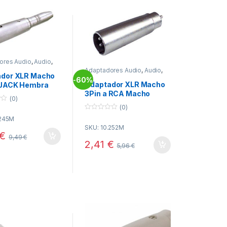
ores Audio
,
Audio
,
vidad
Adaptadores Audio
,
Audio
,
dor XLR Macho
Conectividad
60%
-
Adaptador XLR Macho
 JACK Hembra
3Pin a RCA Macho
 Mono
(0)
(0)
0
.245M
o
SKU: 10.252M
u
€
t
9,49
€
o
2,41
€
5,96
€
f
5