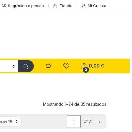
Seguimiento pedido
Tienda
Mi Cuenta
0,00
€
0
Ordenado por
Mostrando 1–24 de 35 resultados
→
of 2