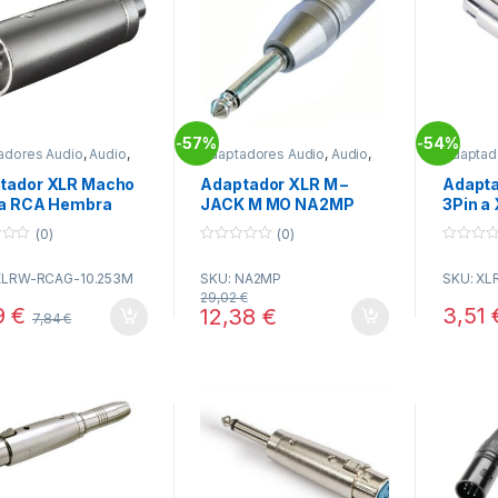
57%
54%
-
-
adores Audio
,
Audio
,
Adaptadores Audio
,
Audio
,
Adaptad
tividad
Conectividad
Conecti
tador XLR Macho
Adaptador XLR M –
Adapt
 a RCA Hembra
JACK M MO NA2MP
3Pin a
(0)
(0)
0
0
o
o
XLRW-RCAG-10.253M
SKU: NA2MP
SKU: XL
u
u
t
t
29,02
€
o
o
9
€
3,51
12,38
€
7,84
€
f
f
5
5