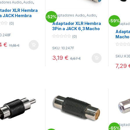
adores Audio
,
Audio
,
tividad
tador XLR Hembra
 a JACK Hembra
Adaptadores Audio
,
Audio
,
52%
-
Conectividad
Stereo
59%
-
Adaptador XLR Hembra
(0)
Adaptad
Conecti
3Pin a JACK 6,3 Macho
Adapta
Mono
10.248F
(0)
Macho 
0
Hembr
4
€
o
11,55
€
SKU: 10.247F
u
0
t
o
o
SKU: K
3,19
€
u
6,67
€
f
t
5
o
7,29
f
5
Adaptad
65%
-
Conecti