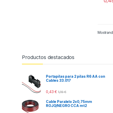
0,4
f
5
Mostrand
Productos destacados
Portapilas para 2 pilas R6 AA con
Cables 33.017
0,43
€
1,19
€
Cable Paralelo 2x0,75mm
ROJO/NEGRO CCA mt2