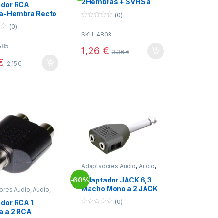
2Hembras + SVHS a
ador RCA
2RCA Hembra + SVHS
a-Hembra Recto
(0)
co
0
(0)
o
SKU: 4803
u
t
585
o
1,26
€
3,36
€
f
5
€
2,15
€
Adaptadores Audio
,
Audio
,
Conectividad
60%
Adaptador JACK 6,3
-
Macho Mono a 2 JACK
ores Audio
,
Audio
,
vidad
3,5 Hembra Mono
(0)
dor RCA 1
13.380
0
 a 2 RCA
o