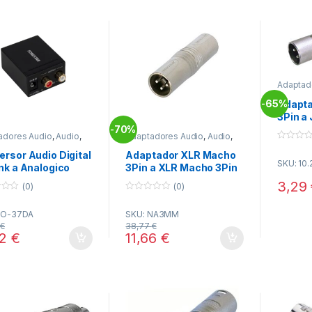
Adaptad
Conecti
65%
Adapta
-
3Pin a
6,3mm
70%
-
adores Audio
,
Audio
,
Adaptadores Audio
,
Audio
,
tividad
Conectividad
0
rsor Audio Digital
Adaptador XLR Macho
o
SKU: 10
u
nk a Analogico
3Pin a XLR Macho 3Pin
t
FONESTAR FO-
NEUTRIK
o
3,29
(0)
(0)
f
A
5
0
o
FO-37DA
SKU: NA3MM
u
t
0
€
38,77
€
o
12
€
11,66
€
f
5