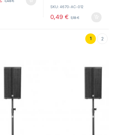
1,48
€
o
SKU: 4670-AC-012
u
t
o
0,49
€
1,18
€
f
5
1
2