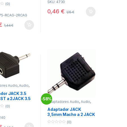
a 3 Hembras
SKU: 4730
u
(0)
t
o
0,46
€
1,15
€
f
775-RCAG-2RCAG
5
€
1,44
€
ores Audio
,
Audio
,
vidad
dor JACK 3.5
ST a 2JACK 3.5
58%
-
Adaptadores Audio
,
Audio
,
Mono
Conectividad
(0)
Adaptador JACK
3,5mm Macho a 2 JACK
240
3,5mm Hembra Estereo
(0)
€
0