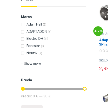
Marca
Adam Hall
(2)
62%
-
ADAPTADOR
(6)
Adapt
Conec
Electro DH
(11)
Adap
3Pin
Fonestar
(1)
Neutrik
(2)
0
o
SKU: 
u
+ Show more
t
o
2,9
f
5
Precio
Precio:
0 €
—
30 €
Precio mínimo
Precio máximo