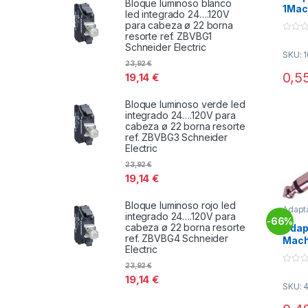
Bloque luminoso blanco
1Mac
led integrado 24….120V
Acod
para cabeza ø 22 borna
resorte ref. ZBVBG1
0
Schneider Electric
o
SKU: 
u
23,92
€
t
o
0,5
19,14
€
f
5
Bloque luminoso verde led
integrado 24….120V para
cabeza ø 22 borna resorte
ref. ZBVBG3 Schneider
Electric
23,92
€
19,14
€
Bloque luminoso rojo led
Adapt
integrado 24….120V para
Conec
66%
-
cabeza ø 22 borna resorte
Adap
ref. ZBVBG4 Schneider
Mach
Electric
Hem
23,92
€
0
19,14
€
o
SKU: 
u
t
o