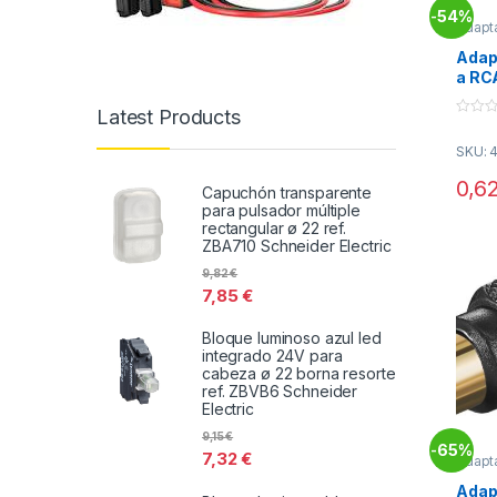
54%
-
Adapt
Conec
Adap
a RC
13.6
Latest Products
0
o
SKU: 
u
t
o
0,6
Capuchón transparente
f
5
para pulsador múltiple
rectangular ø 22 ref.
ZBA710 Schneider Electric
9,82
€
7,85
€
Bloque luminoso azul led
integrado 24V para
cabeza ø 22 borna resorte
ref. ZBVB6 Schneider
Electric
9,15
€
65%
-
7,32
€
Adapt
Conec
Adap