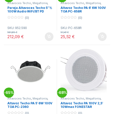
Altavoces Techo
,
Megafonia
,
Altavoces Techo
,
Megafonia
,
Sonido
Sonido
Pareja Altavoces Techo 5″½
Altavoz Techo PA 6′ 6W 100V
100W Audio WiFi/BT PD
TOA PC-658R
WCS50
(0)
(0)
0
0
o
o
SKU: 952.590
SKU: PC-658R
u
u
t
t
561,85
€
57,47
€
o
o
212,09
€
25,52
€
f
f
5
5
65%
68%
-
-
Altavoces Techo
,
Megafonia
,
Altavoces Techo
,
Megafonia
,
Sonido
Sonido
Altavoz Techo PA 5′ 6W 100V
Altavoz Techo PA 100V 2,5′
TOA PC-2360
10Wmax FONESTAR
(0)
(0)