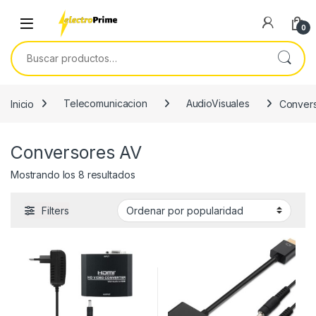
Skip to navigation
Skip to content
0
Buscar por:
Inicio
Telecomunicacion
AudioVisuales
Conver
Conversores AV
Ordenado por popularidad
Mostrando los 8 resultados
Filters