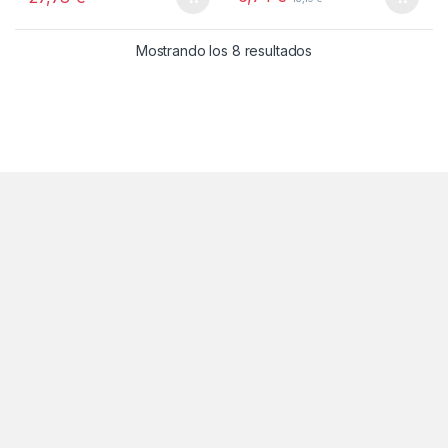
5
5
Ordenado por popul
Mostrando los 8 resultados