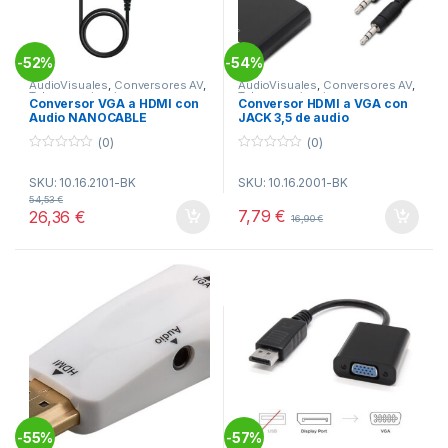
52%
54%
-
-
AudioVisuales
,
Conversores AV
,
AudioVisuales
,
Conversores AV
,
Telecomunicacion
Telecomunicacion
Conversor VGA a HDMI con
Conversor HDMI a VGA con
Audio NANOCABLE
JACK 3,5 de audio
NANOCABLE
(0)
(0)
0
0
o
o
SKU: 10.16.2101-BK
SKU: 10.16.2001-BK
u
u
t
t
54,53
€
o
o
7,79
€
26,36
€
16,90
€
f
f
5
5
55%
57%
-
-