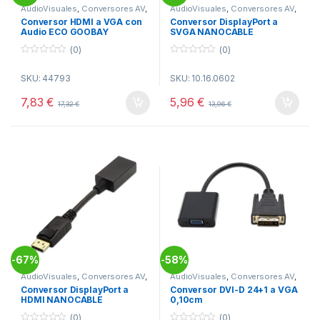
AudioVisuales
,
Conversores AV
,
AudioVisuales
,
Conversores AV
,
Telecomunicacion
Telecomunicacion
Conversor HDMI a VGA con
Conversor DisplayPort a
Audio ECO GOOBAY
SVGA NANOCABLE
(0)
(0)
0
0
o
o
SKU: 44793
SKU: 10.16.0602
u
u
t
t
o
o
7,83
€
5,96
€
17,32
€
13,96
€
f
f
5
5
67%
58%
-
-
AudioVisuales
,
Conversores AV
,
AudioVisuales
,
Conversores AV
,
Telecomunicacion
Telecomunicacion
Conversor DisplayPort a
Conversor DVI-D 24+1 a VGA
HDMI NANOCABLE
0,10cm
(0)
(0)