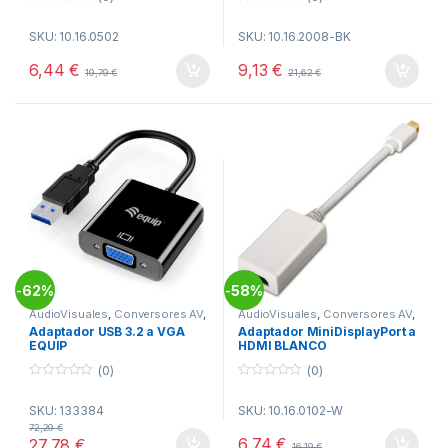
0
0
o
o
SKU: 10.16.0502
SKU: 10.16.2008-BK
u
u
t
t
o
o
6,44
€
9,13
€
19,79
€
21,62
€
f
f
5
5
62%
58%
-
-
AudioVisuales
,
Conversores AV
,
AudioVisuales
,
Conversores AV
,
Telecomunicacion
Telecomunicacion
Adaptador USB 3.2 a VGA
Adaptador MiniDisplayPort a
EQUIP
HDMI BLANCO
(0)
(0)
0
0
o
o
SKU: 133384
SKU: 10.16.0102-W
u
u
t
t
72,29
€
o
o
6,74
€
27,78
€
16,19
€
f
f