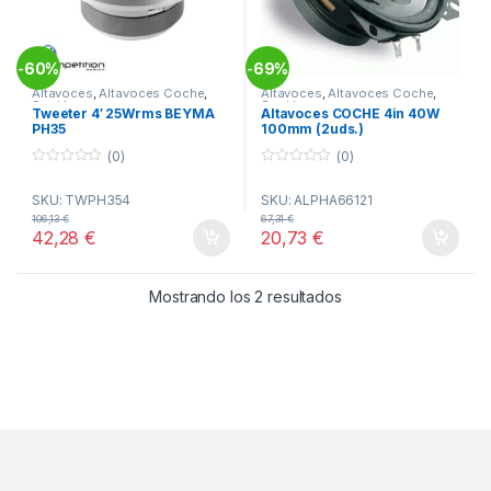
60%
69%
-
-
Altavoces
,
Altavoces Coche
,
Altavoces
,
Altavoces Coche
,
Sonido
Sonido
Tweeter 4′ 25Wrms BEYMA
Altavoces COCHE 4in 40W
PH35
100mm (2uds.)
(0)
(0)
0
0
o
o
SKU: TWPH354
SKU: ALPHA66121
u
u
t
t
106,13
€
67,31
€
o
o
42,28
€
20,73
€
f
f
5
5
Ordenado por popul
Mostrando los 2 resultados