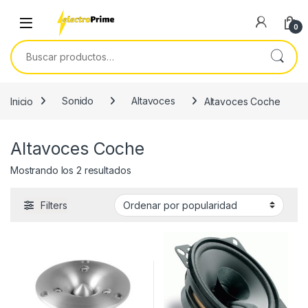
Skip to navigation
Skip to content
0
Buscar por:
Inicio
Sonido
Altavoces
Altavoces Coche
Altavoces Coche
Ordenado por popularidad
Mostrando los 2 resultados
Filters