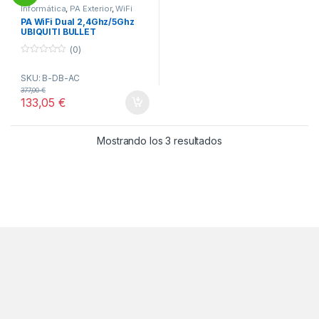
Informática
,
PA Exterior
,
WiFi
PA WiFi Dual 2,4Ghz/5Ghz
UBIQUITI BULLET
(0)
0
o
SKU: B-DB-AC
u
t
377,00
€
o
133,05
€
f
5
Ordenado por popul
Mostrando los 3 resultados