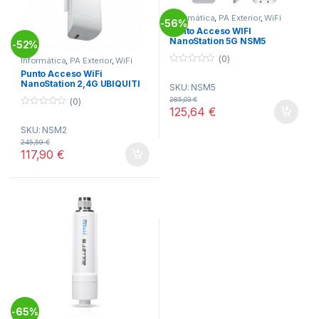
Informática
,
PA Exterior
,
WiFi
56%
-
Punto Acceso WIFI
NanoStation 5G NSM5
52%
-
(0)
Informática
,
PA Exterior
,
WiFi
0
Punto Acceso WiFi
o
NanoStation 2,4G UBIQUITI
SKU: NSM5
u
NSM2
t
285,03
€
(0)
o
125,64
€
f
0
5
o
SKU: NSM2
u
t
245,59
€
o
117,90
€
f
5
65%
-