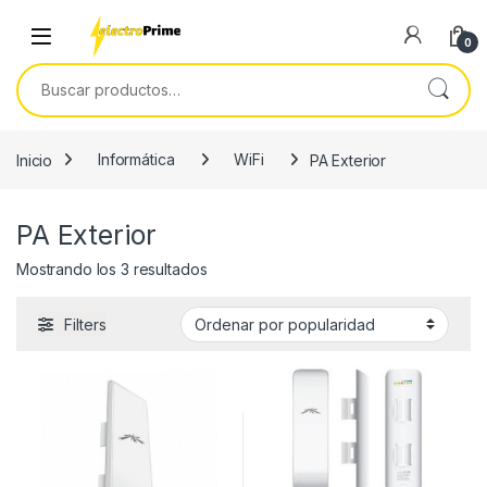
Skip to navigation
Skip to content
0
Buscar por:
Inicio
Informática
WiFi
PA Exterior
PA Exterior
Ordenado por popularidad
Mostrando los 3 resultados
Filters