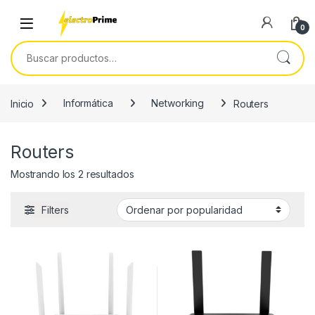
Skip to navigation
Skip to content
0
Buscar por:
Inicio
Informática
Networking
Routers
Routers
Ordenado por popularidad
Mostrando los 2 resultados
Filters