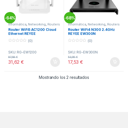
64%
68%
-
-
Informática
,
Networking
,
Routers
Informática
,
Networking
,
Routers
Router WiFi5 AC1200 Cloud
Router WiFi4 N300 2.4GHz
Ethernet REYEE
REYEE EW300N
(0)
(0)
0
0
o
o
SKU: RG-EW1200
SKU: RG-EW300N
u
u
t
t
87,58
€
53,99
€
o
o
31,62
€
17,53
€
f
f
5
5
Ordenado por popul
Mostrando los 2 resultados