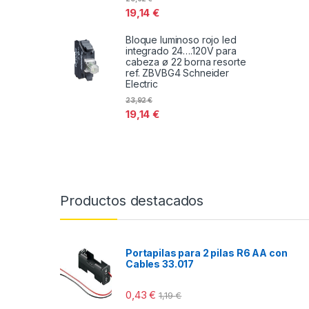
19,14
€
Bloque luminoso rojo led
integrado 24….120V para
cabeza ø 22 borna resorte
ref. ZBVBG4 Schneider
Electric
23,92
€
19,14
€
Productos destacados
Portapilas para 2 pilas R6 AA con
Cables 33.017
0,43
€
1,19
€