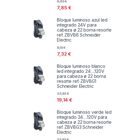
9,82
€
7,85
€
Bloque luminoso azul led
integrado 24V para
cabeza ø 22 borna resorte
ref. ZBVB6 Schneider
Electric
9,15
€
7,32
€
Bloque luminoso blanco
led integrado 24….120V
para cabeza ø 22 borna
resorte ref. ZBVBG1
Schneider Electric
23,92
€
19,14
€
Bloque luminoso verde led
integrado 24….120V para
cabeza ø 22 borna resorte
ref. ZBVBG3 Schneider
Electric
23,92
€