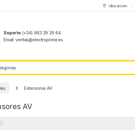
Ubicacion
Soporte
(+34) 963 29 26 64
Email: ventas@electroprime.es
r:
les
Extensores AV
nsores AV