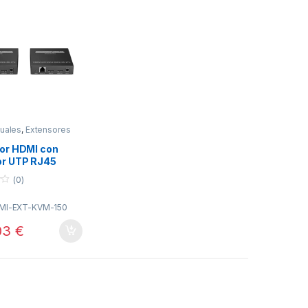
uales
,
Extensores
comunicacion
or HDMI con
r UTP RJ45
max
(0)
MI-EXT-KVM-150
03
€