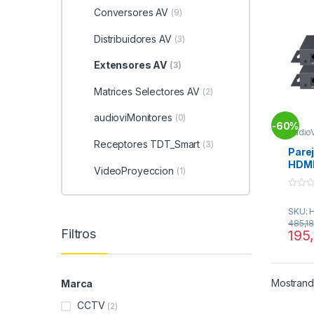
Conversores AV
(9)
Distribuidores AV
(3)
Extensores AV
(3)
Matrices Selectores AV
(2)
audioviMonitores
(0)
60%
-
Audio
AV
,
Te
Receptores TDT_Smart
(3)
Pare
HDMI
VideoProyeccion
(1)
App
0
o
SKU: 
u
t
485,1
o
Filtros
195
f
5
Mostrando
Marca
CCTV
(2)