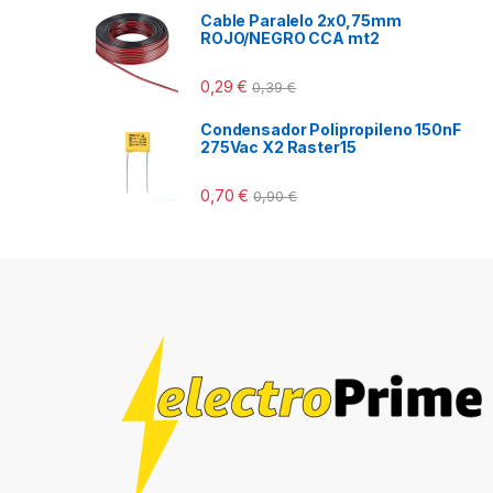
Cable Paralelo 2x0,75mm
ROJO/NEGRO CCA mt2
0,29
€
0,39
€
Condensador Polipropileno 150nF
275Vac X2 Raster15
0,70
€
0,90
€