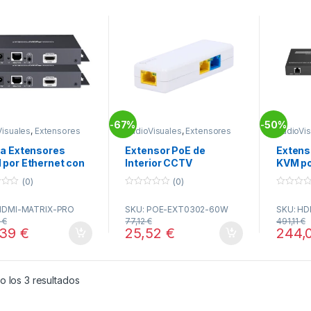
67%
50%
-
-
Visuales
,
Extensores
AudioVisuales
,
Extensores
AudioVis
lecomunicacion
AV
,
Telecomunicacion
AV
,
Tele
ja Extensores
Extensor PoE de
Extens
 por Ethernet con
Interior CCTV
KVM po
150m 
(0)
(0)
0
0
o
o
HDMI-MATRIX-PRO
SKU: POE-EXT0302-60W
SKU: HD
u
u
t
t
8
€
77,12
€
491,11
€
o
o
,39
€
25,52
€
244,
f
f
5
5
Ordenado por popularidad
 los 3 resultados