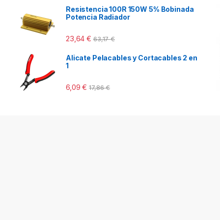
Resistencia 100R 150W 5% Bobinada
Potencia Radiador
23,64
€
63,17
€
Alicate Pelacables y Cortacables 2 en
1
6,09
€
17,86
€