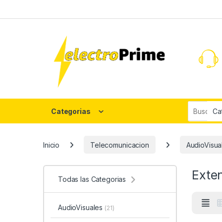
Skip to navigation
Skip to content
Search fo
Categorias
Inicio
Telecomunicacion
AudioVisua
Exte
Todas las Categorias
AudioVisuales
(21)