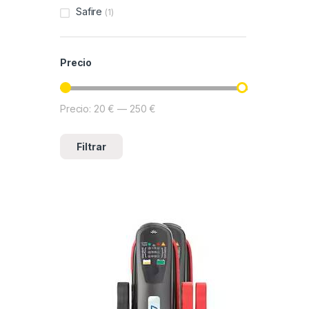
Safire
(1)
Precio
Precio:
20 €
—
250 €
Precio mínimo
Precio máximo
Filtrar