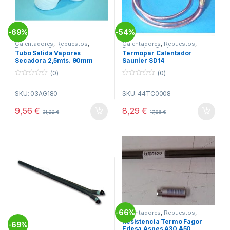
69%
54%
-
-
Calentadores
,
Repuestos
,
Calentadores
,
Repuestos
,
Repuestos Cocinas
Repuestos Cocinas
Tubo Salida Vapores
Termopar Calentador
Secadora 2,5mts. 90mm
Saunier SD14
Diametro
(0)
(0)
0
0
o
o
SKU: 03AG180
SKU: 44TC0008
u
u
t
t
o
o
9,56
€
8,29
€
31,22
€
17,86
€
f
f
5
5
66%
-
Calentadores
,
Repuestos
,
Repuestos Cocinas
Resistencia Termo Fagor
69%
-
Edesa Aspes A30 A50