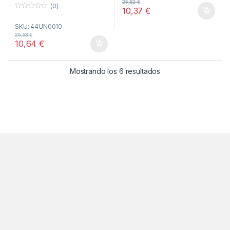
25,52
€
(0)
o
10,37
€
f
0
5
o
SKU: 44UN0010
u
t
25,53
€
o
10,64
€
f
5
Ordenado por popul
Mostrando los 6 resultados