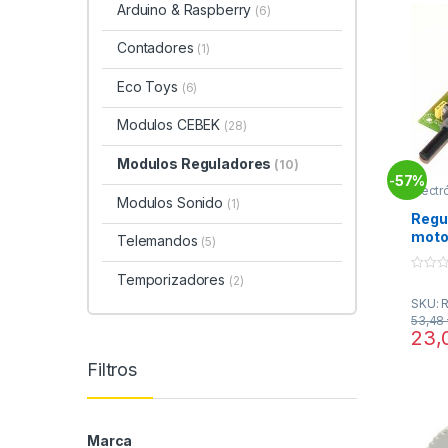
Arduino & Raspberry
(6)
Contadores
(1)
Eco Toys
(6)
Modulos CEBEK
(28)
Modulos Reguladores
(10)
57%
-
Electr
Modulos Sonido
Modul
(1)
Regu
moto
Telemandos
(5)
Cebe
Temporizadores
(2)
0
o
SKU: 
u
t
53,48
o
23,
f
5
Filtros
Marca