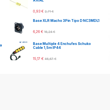
AXIAL
0,93
€
2,71
€
Base XLR Macho 3Pin Tipo D NC3MDL1
6,26
€
16,24
€
Base Multiple 4 Enchufes Schuko
ca
Cable 1,5m IP44
15,17
€
46,67
€