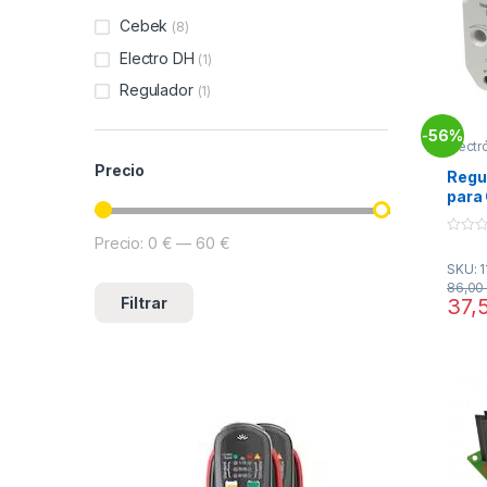
Cebek
(8)
Electro DH
(1)
Regulador
(1)
56%
-
Electr
Modul
Precio
Regul
para 
Precio:
0 €
—
60 €
Precio mínimo
Precio máximo
0
o
SKU: 1
u
t
86,0
o
Filtrar
37,
f
5