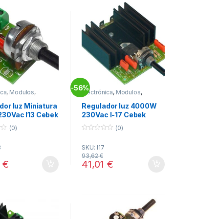
56%
-
ica
,
Modulos
,
Electrónica
,
Modulos
,
 Reguladores
Modulos Reguladores
dor luz Miniatura
Regulador luz 4000W
30Vac I13 Cebek
230Vac I-17 Cebek
(0)
(0)
0
o
3
SKU: I17
u
t
93,62
€
o
7
€
41,01
€
f
5