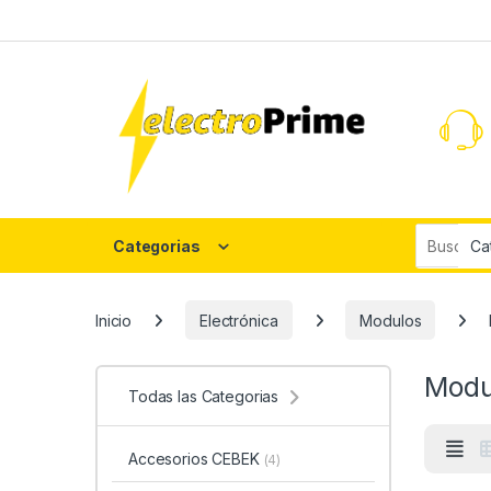
Skip to navigation
Skip to content
Search fo
Categorias
Inicio
Electrónica
Modulos
Modu
Todas las Categorias
Accesorios CEBEK
(4)