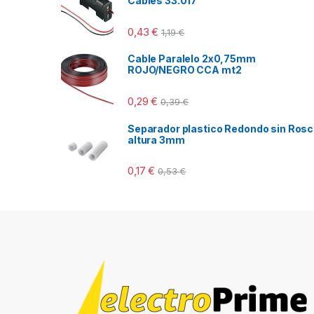
Cables 33.017
0,43
€
1,19
€
Cable Paralelo 2x0,75mm
ROJO/NEGRO CCA mt2
0,29
€
0,39
€
Separador plastico Redondo sin Ros
altura 3mm
0,17
€
0,53
€