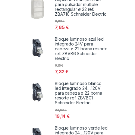
para pulsador múltiple
rectangular ø 22 ref.
ZBA710 Schneider Electric
9,82
€
7,85
€
Bloque luminoso azul led
integrado 24V para
cabeza ø 22 borna resorte
ref. ZBVB6 Schneider
Electric
9,15
€
7,32
€
Bloque luminoso blanco
led integrado 24….120V
para cabeza ø 22 borna
resorte ref. ZBVBG1
Schneider Electric
23,92
€
19,14
€
Bloque luminoso verde led
integrado 24….120V para