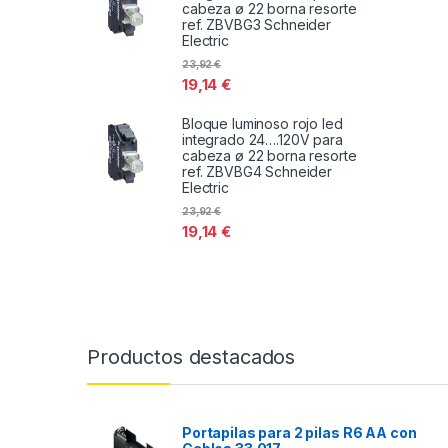
cabeza ø 22 borna resorte
ref. ZBVBG3 Schneider
Electric
23,92
€
19,14
€
Bloque luminoso rojo led
integrado 24….120V para
cabeza ø 22 borna resorte
ref. ZBVBG4 Schneider
Electric
23,92
€
19,14
€
Productos destacados
Portapilas para 2 pilas R6 AA con