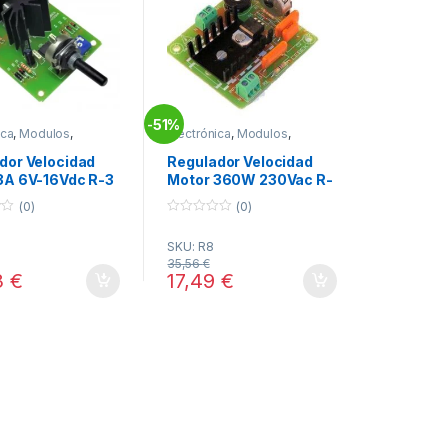
51%
-
ica
,
Modulos
,
Electrónica
,
Modulos
,
 Reguladores
Modulos Reguladores
dor Velocidad
Regulador Velocidad
3A 6V-16Vdc R-3
Motor 360W 230Vac R-
8 Cebek
(0)
(0)
0
o
SKU: R8
u
t
35,56
€
o
3
€
17,49
€
f
5