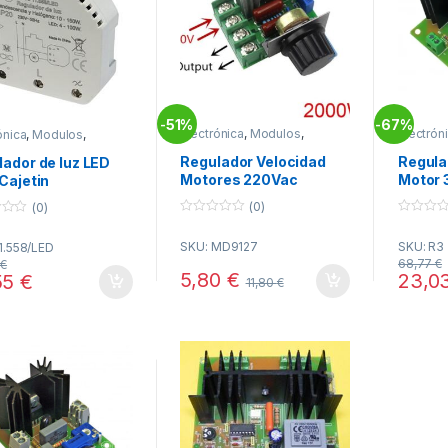
51%
67%
-
-
Electrónica
,
Modulos
,
Electrón
ónica
,
Modulos
,
Modulos Reguladores
Modulos
os Reguladores
Regulador Velocidad
Regula
ador de luz LED
Motores 220Vac
Motor 
Cajetin
2000Wmax
Cebek
(0)
(0)
0
0
o
o
SKU: MD9127
SKU: R3
1.558/LED
u
u
t
t
68,77
€
0
€
o
o
5,80
€
23,0
55
€
11,80
€
f
f
5
5