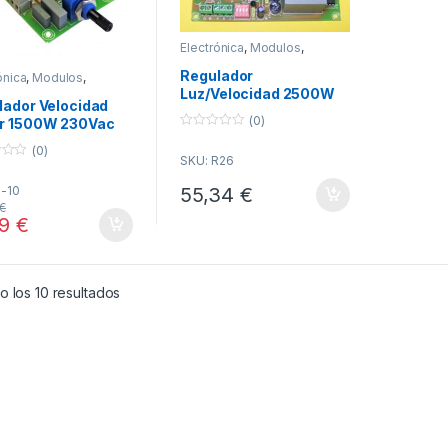
Electrónica
,
Modulos
,
Modulos Reguladores
Regulador
ónica
,
Modulos
,
os Reguladores
Luz/Velocidad 2500W
lador Velocidad
AC R-26 Cebek
(0)
r 1500W 230Vac
0
Cebek
(0)
o
SKU: R26
u
t
o
R-10
55,34
€
f
€
5
19
€
Ordenado por popularidad
 los 10 resultados