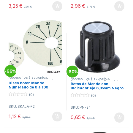
o
o
3,25
€
2,96
€
7,04
€
8,75
€
f
f
5
5
66%
-
60%
-
Accesorios Electronica
,
Accesorios Electronica
,
Botones de Mando
,
Electrónica
Botones de Mando
,
Electrónica
Disco Boton Mando
Boton de Mando con
Numerado de 0 a 100,
Indicador eje 6,35mm Negro
diametro 45mm fondo color
20x17mm
(0)
Plata
(0)
0
0
o
o
SKU: SKALA-F2
u
SKU: PN-24
u
t
t
o
o
1,12
€
0,65
€
3,33
€
f
1,62
€
f
5
5