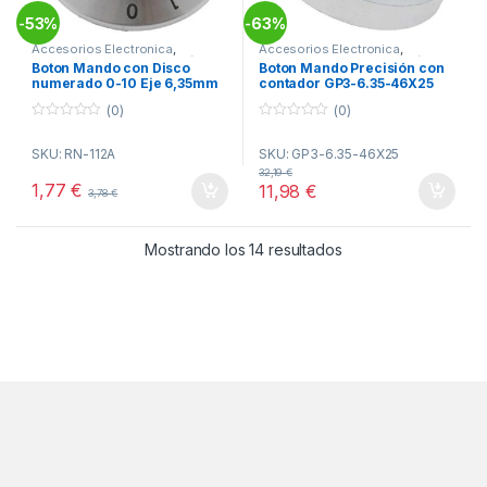
53%
63%
-
-
Accesorios Electronica
,
Accesorios Electronica
,
Botones de Mando
,
Electrónica
Botones de Mando
,
Electrónica
Boton Mando con Disco
Boton Mando Precisión con
numerado 0-10 Eje 6,35mm
contador GP3-6.35-46X25
(0)
(0)
0
0
o
o
SKU: RN-112A
SKU: GP3-6.35-46X25
u
u
t
t
32,19
€
o
o
1,77
€
11,98
€
3,78
€
f
f
5
5
Ordenado por popul
Mostrando los 14 resultados