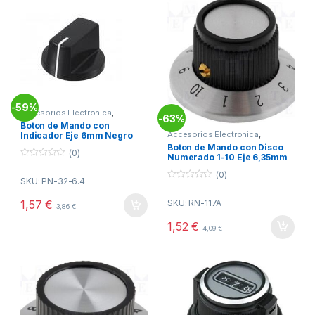
59%
-
Accesorios Electronica
,
63%
-
Botones de Mando
,
Electrónica
Boton de Mando con
Accesorios Electronica
,
Indicador Eje 6mm Negro
Botones de Mando
,
Electrónica
26x15mm
Boton de Mando con Disco
(0)
Numerado 1-10 Eje 6,35mm
0
o
(0)
SKU: PN-32-6.4
u
0
t
o
o
1,57
€
SKU: RN-117A
u
3,86
€
f
t
5
o
1,52
€
4,09
€
f
5