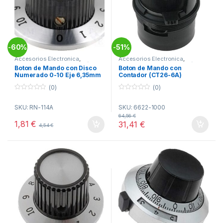
60%
51%
-
-
Accesorios Electronica
,
Accesorios Electronica
,
Botones de Mando
,
Electrónica
Botones de Mando
,
Electrónica
Boton de Mando con Disco
Boton de Mando con
Numerado 0-10 Eje 6,35mm
Contador (CT26-6A)
(0)
(0)
0
0
o
o
SKU: RN-114A
SKU: 6622-1000
u
u
t
t
64,56
€
o
o
1,81
€
31,41
€
4,54
€
f
f
5
5