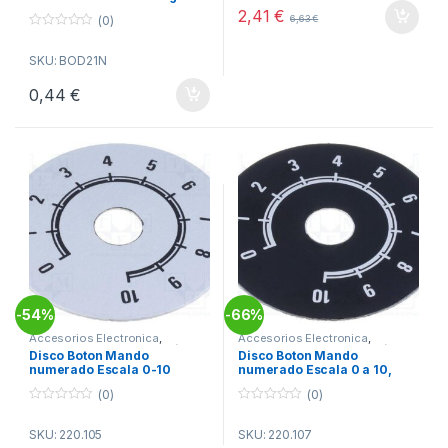
o
2,41
€
(0)
6,63
€
f
5
0
o
SKU: BOD21N
u
t
o
0,44
€
f
5
54%
66%
-
-
Accesorios Electronica
,
Accesorios Electronica
,
Botones de Mando
,
Electrónica
Botones de Mando
,
Electrónica
Disco Boton Mando
Disco Boton Mando
numerado Escala 0-10
numerado Escala 0 a 10,
50mm PLATA
diametro 50mm fondo
(0)
(0)
NEGRO
0
0
o
o
SKU: 220.105
SKU: 220.107
u
u
t
t