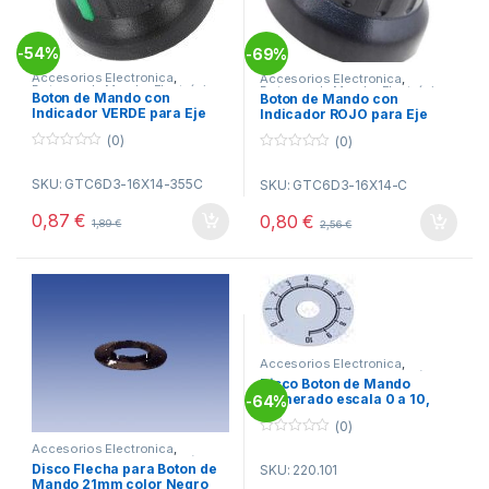
54%
69%
-
-
Accesorios Electronica
,
Accesorios Electronica
,
Botones de Mando
,
Electrónica
Botones de Mando
,
Electrónica
Boton de Mando con
Boton de Mando con
Indicador VERDE para Eje
Indicador ROJO para Eje
6,35mm
6,35mm
(0)
(0)
0
0
o
o
SKU: GTC6D3-16X14-355C
SKU: GTC6D3-16X14-C
u
u
t
t
o
o
0,87
€
0,80
€
1,89
€
f
2,56
€
f
5
5
Accesorios Electronica
,
Botones de Mando
,
Electrónica
Disco Boton de Mando
Numerado escala 0 a 10,
64%
-
diametro 41mm color fondo
(0)
Plata
0
Accesorios Electronica
,
o
Botones de Mando
,
Electrónica
Disco Flecha para Boton de
SKU: 220.101
u
Mando 21mm color Negro
t