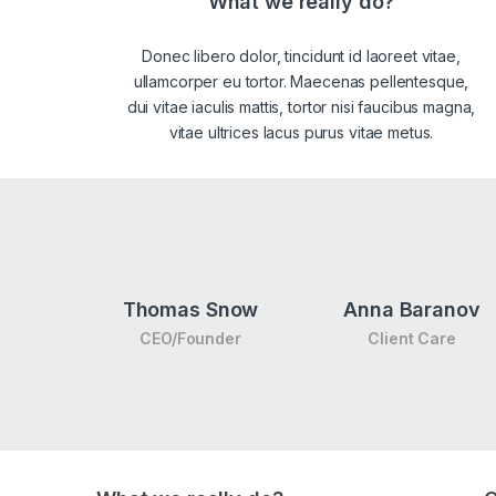
What we really do?
Donec libero dolor, tincidunt id laoreet vitae,
ullamcorper eu tortor. Maecenas pellentesque,
dui vitae iaculis mattis, tortor nisi faucibus magna,
vitae ultrices lacus purus vitae metus.
Thomas Snow
Anna Baranov
CEO/Founder
Client Care