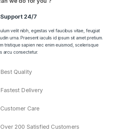
an we do for you ?
Support 24/7
ulum velit nibh, egestas vel faucibus vitae, feugiat
itudin urna. Praesent iaculis id ipsum sit amet pretium.
am tristique sapien nec enim euismod, scelerisque
sis arcu consectetur.
Best Quality
Fastest Delivery
Customer Care
Over 200 Satisfied Customers