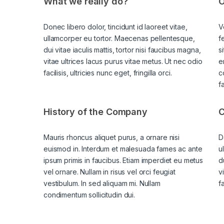
What we really do?
O
Donec libero dolor, tincidunt id laoreet vitae,
V
ullamcorper eu tortor. Maecenas pellentesque,
f
dui vitae iaculis mattis, tortor nisi faucibus magna,
s
vitae ultrices lacus purus vitae metus. Ut nec odio
e
facilisis, ultricies nunc eget, fringilla orci.
c
f
History of the Company
C
Mauris rhoncus aliquet purus, a ornare nisi
D
euismod in. Interdum et malesuada fames ac ante
u
ipsum primis in faucibus. Etiam imperdiet eu metus
d
vel ornare. Nullam in risus vel orci feugiat
v
vestibulum. In sed aliquam mi. Nullam
fa
condimentum sollicitudin dui.