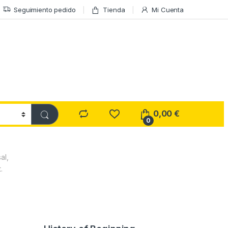
Seguimiento pedido
Tienda
Mi Cuenta
0,00
€
0
al,
.