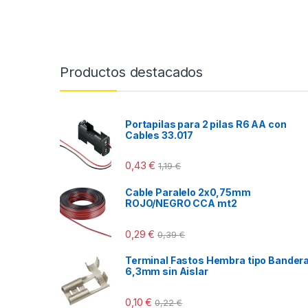
Productos destacados
Portapilas para 2 pilas R6 AA con
Cables 33.017
0,43
€
1,19
€
Cable Paralelo 2x0,75mm
ROJO/NEGRO CCA mt2
0,29
€
0,39
€
Terminal Fastos Hembra tipo Bander
6,3mm sin Aislar
0,10
€
0,22
€