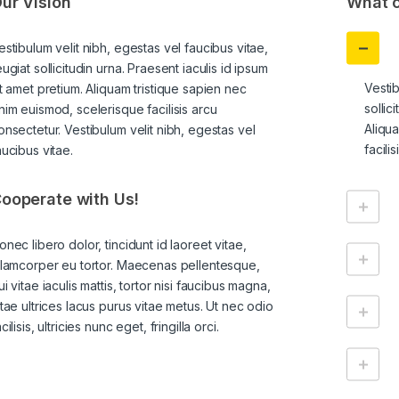
ur Vision
What c
estibulum velit nibh, egestas vel faucibus vitae,
eugiat sollicitudin urna. Praesent iaculis id ipsum
Vestib
it amet pretium. Aliquam tristique sapien nec
sollic
nim euismod, scelerisque facilisis arcu
Aliqu
onsectetur. Vestibulum velit nibh, egestas vel
facili
aucibus vitae.
ooperate with Us!
onec libero dolor, tincidunt id laoreet vitae,
llamcorper eu tortor. Maecenas pellentesque,
ui vitae iaculis mattis, tortor nisi faucibus magna,
itae ultrices lacus purus vitae metus. Ut nec odio
cilisis, ultricies nunc eget, fringilla orci.