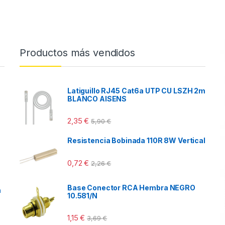
Productos más vendidos
Latiguillo RJ45 Cat6a UTP CU LSZH 2m
BLANCO AISENS
2,35
€
5,90
€
Resistencia Bobinada 110R 8W Vertical
0,72
€
2,26
€
Base Conector RCA Hembra NEGRO
a
10.581/N
1,15
€
3,69
€