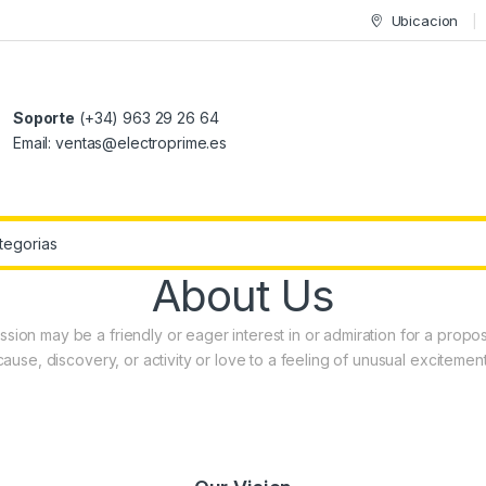
Ubicacion
Soporte
(+34) 963 29 26 64
Email: ventas@electroprime.es
r:
About Us
ssion may be a friendly or eager interest in or admiration for a propos
cause, discovery, or activity or love to a feeling of unusual excitement