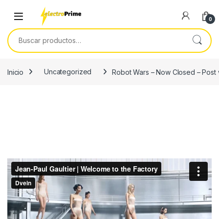
Skip to navigation
Skip to content
0
Buscar por:
Inicio
Uncategorized
Robot Wars – Now Closed – Post 