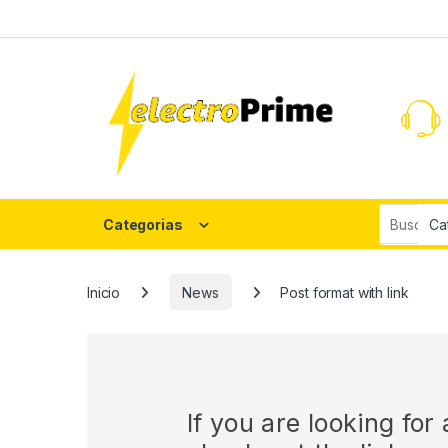
Skip to navigation
Skip to content
Search fo
Categorias
Inicio
News
Post format with link
If you are looking fo