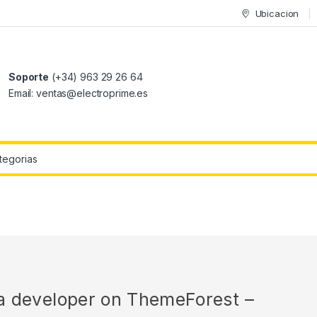
Ubicacion
Soporte
(+34) 963 29 26 64
Email: ventas@electroprime.es
r:
r a developer on ThemeForest –