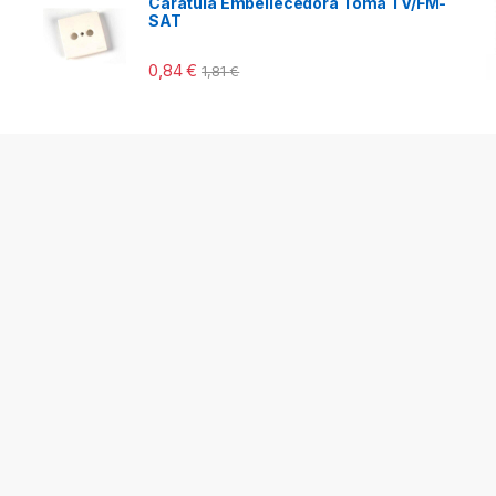
Caratula Embellecedora Toma TV/FM-
SAT
0,84
€
1,81
€