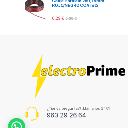
Cable Paralelo 2x0,75mm
ROJO/NEGRO CCA mt2
0,29
€
0,39
€
¿Tienes preguntas? ¡Llámanos 24/7!
963 29 26 64