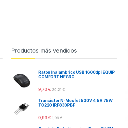
Productos más vendidos
Raton Inalambrico USB 1600dpi EQUIP
COMFORT NEGRO
9,70
€
20,21
€
a
Transistor N-Mosfet 500V 4,5A 75W
TO220 IRF830PBF
0,93
€
1,99
€