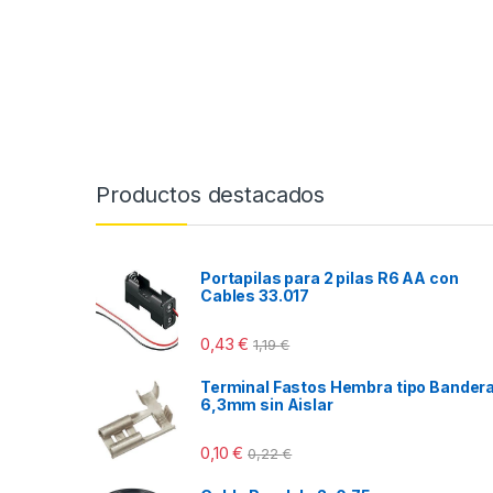
Productos destacados
Portapilas para 2 pilas R6 AA con
Cables 33.017
0,43
€
1,19
€
Terminal Fastos Hembra tipo Bander
6,3mm sin Aislar
0,10
€
0,22
€