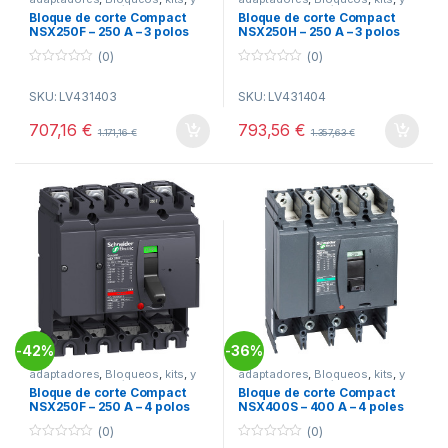
complementos físicos NSX
complementos físicos NSX
Bloque de corte Compact
Bloque de corte Compact
NSX250F – 250 A – 3 polos
NSX250H – 250 A – 3 polos
ref. LV431403 Schneider
ref. LV431404 Schneider
(0)
(0)
Electric
Electric
0
0
o
o
SKU: LV431403
SKU: LV431404
u
u
t
t
o
o
707,16
€
793,56
€
1.171,16
€
1.357,63
€
f
f
5
5
42%
36%
-
-
adaptadores
,
Bloqueos
,
kits
,
y
adaptadores
,
Bloqueos
,
kits
,
y
complementos físicos NSX
complementos físicos NSX
Bloque de corte Compact
Bloque de corte Compact
NSX250F – 250 A – 4 polos
NSX400S – 400 A – 4 poles
ref. LV431408 Schneider
ref. LV432416 Schneider
(0)
(0)
Electric
Electric
0
0