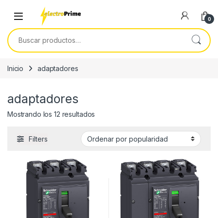
Skip to navigation
Skip to content
0
Buscar por:
Inicio
adaptadores
adaptadores
Ordenado por popularidad
Mostrando los 12 resultados
Filters