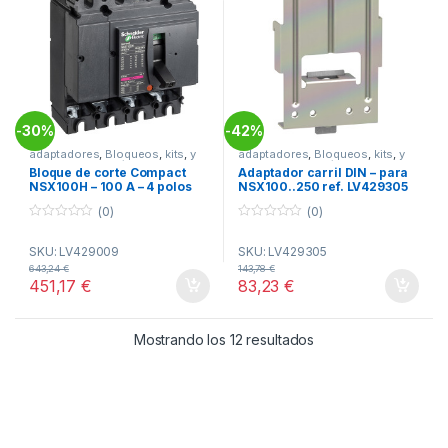
30%
42%
-
-
adaptadores
,
Bloqueos
,
kits
,
y
adaptadores
,
Bloqueos
,
kits
,
y
complementos físicos NSX
complementos físicos NSX
Bloque de corte Compact
Adaptador carril DIN – para
NSX100H – 100 A – 4 polos
NSX100..250 ref. LV429305
ref. LV429009 Schneider
Schneider Electric
(0)
(0)
Electric
0
0
o
o
SKU: LV429009
SKU: LV429305
u
u
t
t
643,24
€
143,78
€
o
o
451,17
€
83,23
€
f
f
5
5
Ordenado por popul
Mostrando los 12 resultados