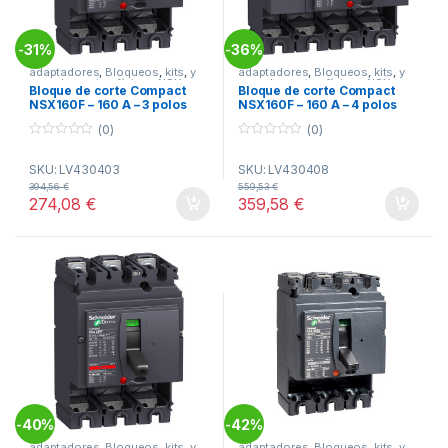
31%
36%
-
-
adaptadores
,
Bloqueos
,
kits
,
y
adaptadores
,
Bloqueos
,
kits
,
y
complementos físicos NSX
complementos físicos NSX
Bloque de corte Compact
Bloque de corte Compact
NSX160F – 160 A – 3 polos
NSX160F – 160 A – 4 polos
ref. LV430403 Schneider
ref. LV430408 Schneider
(0)
(0)
Electric
Electric
0
0
o
o
SKU: LV430403
SKU: LV430408
u
u
t
t
394,56
€
559,53
€
o
o
274,08
€
359,58
€
f
f
5
5
40%
42%
-
-
adaptadores
,
Bloqueos
,
kits
,
y
adaptadores
,
Bloqueos
,
kits
,
y