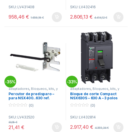
o
o
SKU: LV431408
SKU: LV432416
u
u
t
t
o
o
958,46
€
2.806,13
€
1.656,18
€
4.414,12
€
f
f
5
5
35%
33%
-
-
adaptadores
,
Bloqueos
,
kits
,
y
adaptadores
,
Bloqueos
,
kits
,
y
complementos físicos NSX
complementos físicos NSX
Percutor de predisparo –
Bloque de corte Compact
para NSX400..630 ref.
NSX630S – 630 A – 3 polos
LV432520 Schneider Electric
ref. LV432814 Schneider
(0)
(0)
Electric
0
0
o
o
SKU: LV432520
SKU: LV432814
u
u
t
t
33,16
€
o
o
2.917,40
€
21,41
€
4.355,34
€
f
f
5
5