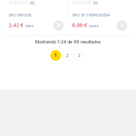
(0)
(0)
0
0
o
o
SKU: 961328
SKU: 81.795/N/30/DIA
u
u
t
t
o
o
2,42
€
8,98
€
7,59
€
22,01
€
f
f
5
5
Ordenado por po
Mostrando 1–24 de 69 resultados
1
2
3