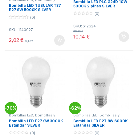
Bombilla LED PLC G24D 10W
Tubos
,
Electricidad
Bombilla LED TUBULAR T37
5000K 2 pines SILVER
E27 9W 5000K SILVER
(0)
(0)
0
o
0
SKU: 612624
u
o
SKU: 1140927
t
u
20,37
€
o
t
10,14
€
f
o
2,02
€
5
5,19
€
f
5
70%
62%
-
-
Bombillas LED
,
Bombillas y
Bombillas LED
,
Bombillas y
Tubos
,
Electricidad
Tubos
,
Electricidad
Bombilla LED E27 9W 3000K
Bombilla LED E27 8W 6000K
Estándar SILVER
Estándar SILVER
(0)
(0)
0
0