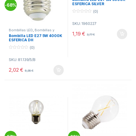
ESFERICA SILVER
68%
-
(0)
0
o
SKU: 1960227
u
t
Bombillas LED
,
Bombillas y
o
1,19
€
Tubos
,
Electricidad
3,77
€
f
Bombilla LED E27 5W 4000K
5
ESFERICA DH
(0)
0
o
SKU: 81.139/5/B
u
t
o
2,02
€
6,36
€
f
5