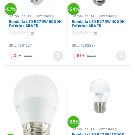
57%
54%
-
-
Bombillas LED
,
Bombillas y
Bombillas LED
,
Bombillas y
Tubos
,
Electricidad
Tubos
,
Electricidad
Bombilla LED E27 5W 6000K
Bombilla LED E27 5W 4000K
Esférica SILVER
Esférica SILVER
(0)
(0)
0
0
o
o
SKU: 1961227
SKU: 1962227
u
u
t
t
o
o
1,25
€
1,30
€
2,93
€
2,80
€
f
f
5
5
68%
-
Bombillas LED
,
Bombillas y
Tubos
,
Electricidad
Bombilla LED E27 5W 3000K