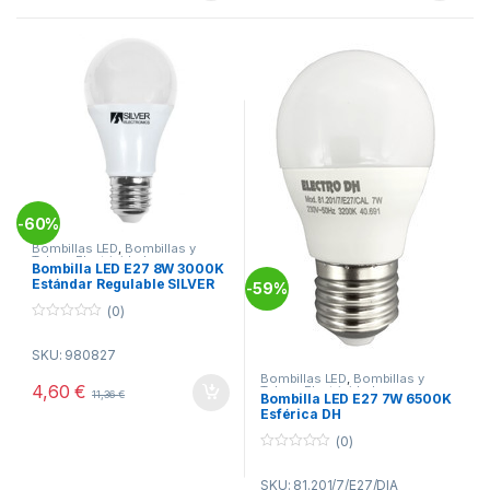
60%
-
Bombillas LED
,
Bombillas y
Tubos
,
Electricidad
Bombilla LED E27 8W 3000K
Estándar Regulable SILVER
59%
-
(0)
0
o
SKU: 980827
u
t
Bombillas LED
,
Bombillas y
o
4,60
€
Tubos
,
Electricidad
11,36
€
f
Bombilla LED E27 7W 6500K
5
Esférica DH
(0)
0
o
SKU: 81.201/7/E27/DIA
u