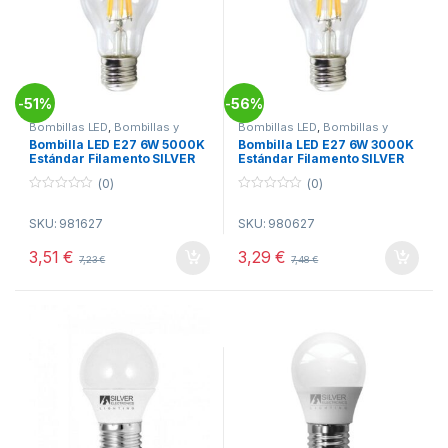
51%
56%
-
-
Bombillas LED
,
Bombillas y
Bombillas LED
,
Bombillas y
Tubos
,
Electricidad
Tubos
,
Electricidad
Bombilla LED E27 6W 5000K
Bombilla LED E27 6W 3000K
Estándar Filamento SILVER
Estándar Filamento SILVER
(0)
(0)
0
0
o
o
SKU: 981627
SKU: 980627
u
u
t
t
o
o
3,51
€
3,29
€
7,23
€
7,48
€
f
f
5
5