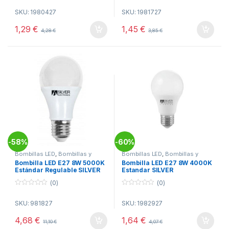
o
o
SKU: 1980427
SKU: 1981727
u
u
t
t
o
o
1,29
€
1,45
€
4,28
€
3,85
€
f
f
5
5
58%
60%
-
-
Bombillas LED
,
Bombillas y
Bombillas LED
,
Bombillas y
Tubos
,
Electricidad
Tubos
,
Electricidad
Bombilla LED E27 8W 5000K
Bombilla LED E27 8W 4000K
Estándar Regulable SILVER
Estandar SILVER
(0)
(0)
0
0
o
o
SKU: 981827
SKU: 1982927
u
u
t
t
o
o
4,68
€
1,64
€
11,10
€
4,07
€
f
f
5
5