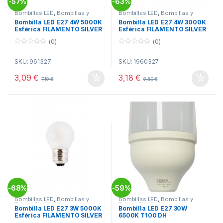
57%
63%
-
-
Bombillas LED
,
Bombillas y
Bombillas LED
,
Bombillas y
Tubos
,
Electricidad
Tubos
,
Electricidad
Bombilla LED E27 4W 5000K
Bombilla LED E27 4W 3000K
Esférica FILAMENTO SILVER
Esférica FILAMENTO SILVER
(0)
(0)
0
0
o
o
SKU: 961327
SKU: 1960327
u
u
t
t
o
o
3,09
€
3,18
€
7,19
€
8,60
€
f
f
5
5
68%
59%
-
-
Bombillas LED
,
Bombillas y
Bombillas LED
,
Bombillas y
Tubos
,
Electricidad
Tubos
,
Electricidad
Bombilla LED E27 3W 5000K
Bombilla LED E27 30W
Esférica FILAMENTO SILVER
6500K T100 DH