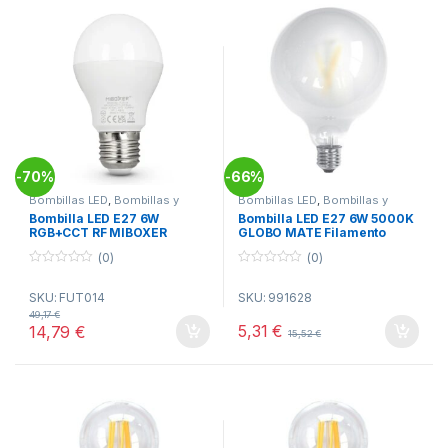
70%
66%
-
-
Bombillas LED
,
Bombillas y
Bombillas LED
,
Bombillas y
Tubos
,
Electricidad
Tubos
,
Electricidad
Bombilla LED E27 6W
Bombilla LED E27 6W 5000K
RGB+CCT RF MIBOXER
GLOBO MATE Filamento
SILVER
(0)
(0)
0
0
o
o
SKU: FUT014
SKU: 991628
u
u
t
t
49,17
€
o
o
5,31
€
14,79
€
15,52
€
f
f
5
5