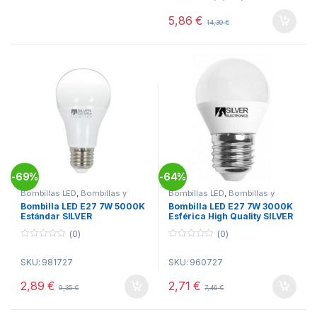
t
o
5,86
€
14,39
€
f
5
69%
64%
-
-
Bombillas LED
,
Bombillas y
Bombillas LED
,
Bombillas y
Tubos
,
Electricidad
Tubos
,
Electricidad
Bombilla LED E27 7W 5000K
Bombilla LED E27 7W 3000K
Estándar SILVER
Esférica High Quality SILVER
(0)
(0)
0
0
o
o
SKU: 981727
SKU: 960727
u
u
t
t
o
o
2,89
€
2,71
€
9,35
€
7,46
€
f
f
5
5