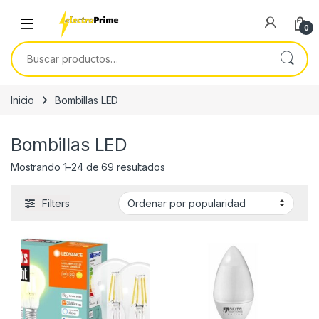
Skip to navigation
Skip to content
0
Buscar por:
Inicio
Bombillas LED
Bombillas LED
Ordenado por popularidad
Mostrando 1–24 de 69 resultados
Filters