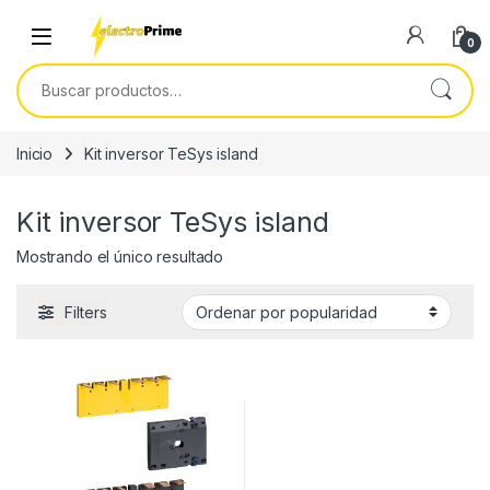
Skip to navigation
Skip to content
0
Buscar por:
Inicio
Kit inversor TeSys island
Kit inversor TeSys island
Mostrando el único resultado
Filters