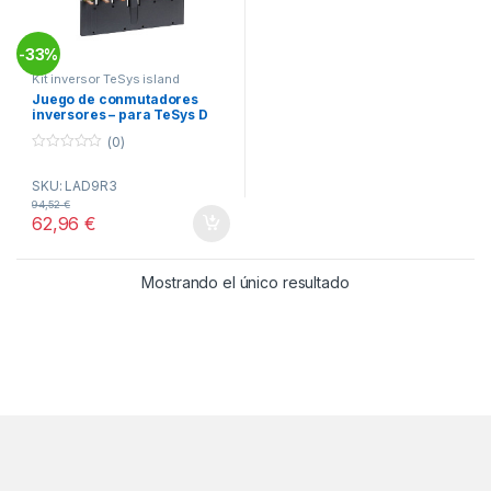
33%
-
Kit inversor TeSys island
Juego de conmutadores
inversores – para TeSys D
ref. LAD9R3 Schneider
(0)
Electric
0
o
SKU: LAD9R3
u
t
94,52
€
o
62,96
€
f
5
Mostrando el único resultado