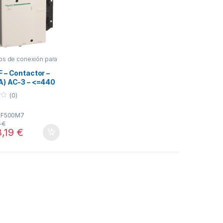
os de conexión para
F – Contactor –
A) AC-3 – <=440
A - bobina 220 V
(0)
. LC1F500M7
der Electric
1F500M7
2
€
3,19
€