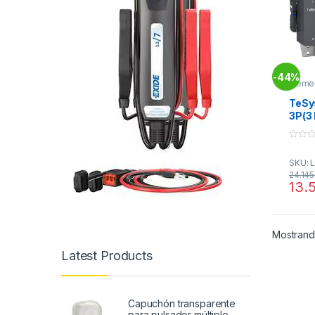
44%
-
Eleme
TeSys
TeSys
3P(3
V AC 
LX1/
0
AC 4
o
SKU: 
u
110..
t
24.14
LC1F
o
13.
f
5
Mostrand
Latest Products
Capuchón transparente
para pulsador múltiple