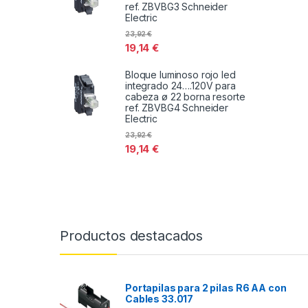
ref. ZBVBG3 Schneider
Electric
23,92
€
19,14
€
Bloque luminoso rojo led
integrado 24….120V para
cabeza ø 22 borna resorte
ref. ZBVBG4 Schneider
Electric
23,92
€
19,14
€
Productos destacados
Portapilas para 2 pilas R6 AA con
Cables 33.017