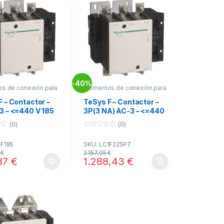
40%
-
os de conexión para
Elementos de conexión para
TeSys F
F – Contactor –
TeSys F – Contactor –
3 – <=440 V 185
3P(3 NA) AC-3 – <=440
 bobina ref.
V 225 A - bobina 230 V
(0)
(0)
5 Schneider
CA ref. LC1F225P7
0
c
Schneider Electric
o
1F185
SKU: LC1F225P7
u
t
7
€
2.157,05
€
o
87
€
1.288,43
€
f
5