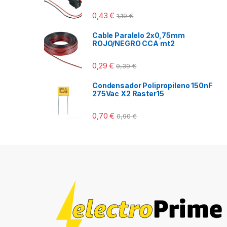
0,43
€
1,19
€
Cable Paralelo 2x0,75mm
ROJO/NEGRO CCA mt2
0,29
€
0,39
€
Condensador Polipropileno 150nF
275Vac X2 Raster15
0,70
€
0,90
€