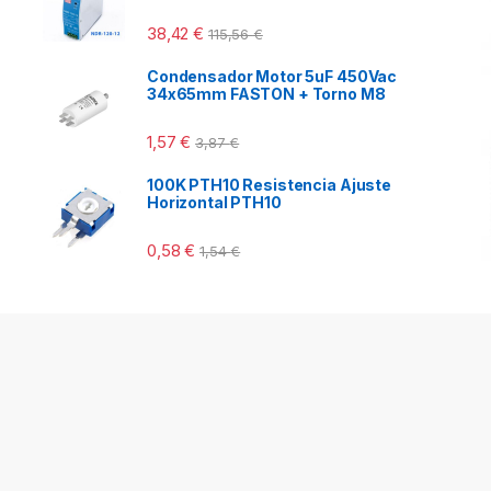
38,42
€
115,56
€
Condensador Motor 5uF 450Vac
34x65mm FASTON + Torno M8
1,57
€
3,87
€
100K PTH10 Resistencia Ajuste
Horizontal PTH10
0,58
€
1,54
€