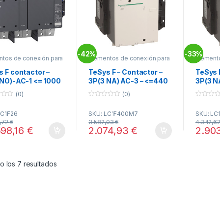
42%
33%
-
-
ntos de conexión para
Elementos de conexión para
Element
 F
TeSys F
TeSys F
 F contactor –
TeSys F – Contactor –
TeSys 
 NO)-AC-1 <= 1000
3P(3 NA) AC-3 – <=440
3P(3 N
2600 A with coil
V 400 A - bobina 220 V
V 500 
(0)
(0)
 LX9 - 110…500V
CA ref. LC1F400M7
CA ref
0
0
0/400Hz, LX4 -
Schneider Electric
Schnei
o
o
LC1F26
SKU: LC1F400M7
SKU: LC
u
u
.440V DC ref.
t
t
5,72
€
3.582,03
€
4.342,6
26
o
o
598,16
€
2.074,93
€
2.90
f
f
5
5
Ordenado por popularidad
o los 7 resultados