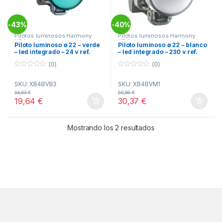
43%
40%
-
-
Pilotos luminosos Harmony
Pilotos luminosos Harmony
XB4
XB4
Piloto luminoso ø 22 – verde
Piloto luminoso ø 22 – blanco
– led integrado – 24 v ref.
– led integrado – 230 v ref.
XB4BVB3 Schneider Electric
XB4BVM1 Schneider Electric
(0)
(0)
0
0
o
o
SKU: XB4BVB3
SKU: XB4BVM1
u
u
t
t
34,63
€
50,56
€
o
o
19,64
€
30,37
€
f
f
5
5
Ordenado por popul
Mostrando los 2 resultados