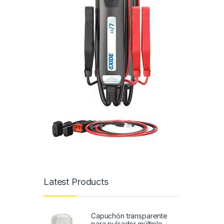
Latest Products
Capuchón transparente
para pulsador múltiple