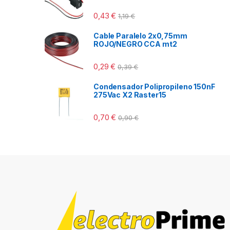
0,43
€
1,19
€
Cable Paralelo 2x0,75mm
ROJO/NEGRO CCA mt2
0,29
€
0,39
€
Condensador Polipropileno 150nF
275Vac X2 Raster15
0,70
€
0,90
€