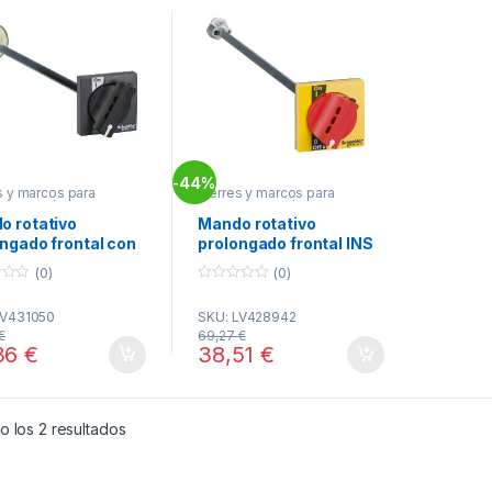
44%
-
s y marcos para
cierres y marcos para
act INS/INV
,
Manetas
Coompact INS/INV
,
Manetas
o rotativo
Mando rotativo
ngado frontal con
prolongado frontal INS
o estándar para
40..160 – maneta roja
(0)
(0)
50 & INV100…250
ref. LV428942
0
LV431050
Schneider Electric
o
LV431050
SKU: LV428942
u
ider Electric
t
€
69,27
€
o
36
€
38,51
€
f
5
Ordenado por popularidad
 los 2 resultados