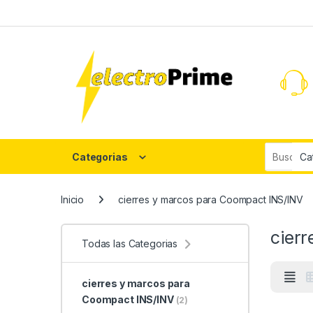
Skip to navigation
Skip to content
Search fo
Categorias
Inicio
cierres y marcos para Coompact INS/INV
cier
Todas las Categorias
cierres y marcos para
Coompact INS/INV
(2)