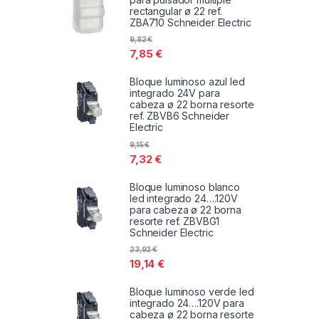
rectangular ø 22 ref.
ZBA710 Schneider Electric
9,82
€
7,85
€
Bloque luminoso azul led
integrado 24V para
cabeza ø 22 borna resorte
ref. ZBVB6 Schneider
Electric
9,15
€
7,32
€
Bloque luminoso blanco
led integrado 24….120V
para cabeza ø 22 borna
resorte ref. ZBVBG1
Schneider Electric
23,92
€
19,14
€
Bloque luminoso verde led
integrado 24….120V para
cabeza ø 22 borna resorte