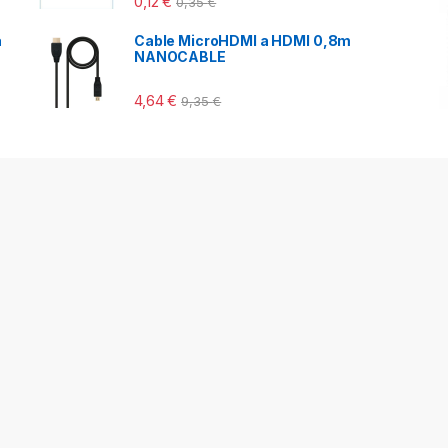
0,12
€
0,35
€
a
Cable MicroHDMI a HDMI 0,8m
NANOCABLE
4,64
€
9,35
€