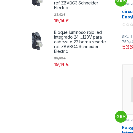
29%
-
ref. ZBVBG3 Schneider
Interr
EasyP
Electric
circu
23,92
€
Easy
19,14
€
kA at
ratin
0
Bloque luminoso rojo led
magn
o
integrado 24….120V para
SKU: 
u
unit,
t
cabeza ø 22 borna resorte
759,4
LV51
o
536
ref. ZBVBG4 Schneider
f
Electric
5
23,92
€
19,14
€
29%
-
Interr
EasyP
Easy
Inte