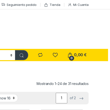
Seguimiento pedido
Tienda
Mi Cuenta
0,00
€
0
Ordenado por
Mostrando 1–24 de 31 resultados
→
of 2