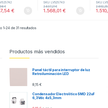
LV525742
SKU: LV525743
SKU: LV
u
u
 4P 3d ref.
unit, 4P 3d ref.
t
t
,98
€
2.637,21
€
2.692,2
5742 Schneider
LV525743 Schneider
o
o
37,54
€
1.568,01
€
1.510
f
f
5
5
Ordenado por popularidad
o 1–24 de 31 resultados
Productos más vendidos
Panel táctil para interruptor de luz
Retroiluminación LED
8,15
€
Condensador Electrolitico SMD 22uF
6,3Vdc 4x5,3mm