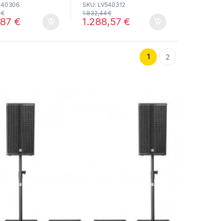
540306
SKU: LV540312
u
t
5
€
1.832,44
€
o
,87
€
1.288,57
€
f
5
1
2