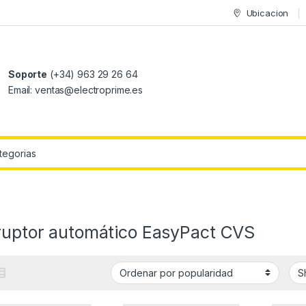
Ubicacion
Soporte
(+34) 963 29 26 64
Email: ventas@electroprime.es
r:
rruptor automático EasyPact CVS