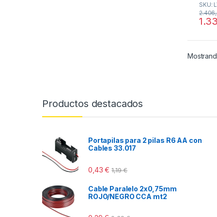
SKU: 
u
unit,
t
2.406
LV52
o
1.3
f
5
Mostrand
Productos destacados
Portapilas para 2 pilas R6 AA con
Cables 33.017
0,43
€
1,19
€
Cable Paralelo 2x0,75mm
ROJO/NEGRO CCA mt2