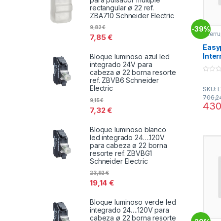
rectangular ø 22 ref.
ZBA710 Schneider Electric
9,82
€
39%
-
Interr
7,85
€
EasyP
Easy
Inte
Bloque luminoso azul led
integrado 24V para
CVS1
cabeza ø 22 borna resorte
3P/3R
0
ref. ZBVB6 Schneider
Schne
o
Electric
SKU: 
u
t
706,2
9,15
€
o
430
f
7,32
€
5
Bloque luminoso blanco
led integrado 24….120V
para cabeza ø 22 borna
resorte ref. ZBVBG1
Schneider Electric
23,92
€
19,14
€
Bloque luminoso verde led
integrado 24….120V para
cabeza ø 22 borna resorte