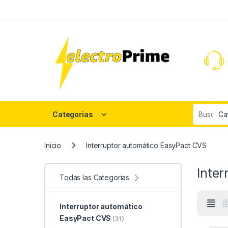
Skip to navigation
Skip to content
Search fo
Categorias
Inicio
Interruptor automático EasyPact CVS
Inte
Todas las Categorias
Interruptor automático
EasyPact CVS
(31)