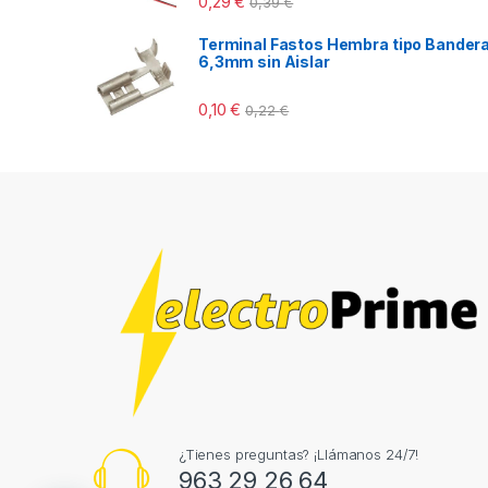
0,29
€
0,39
€
Terminal Fastos Hembra tipo Bander
6,3mm sin Aislar
0,10
€
0,22
€
¿Tienes preguntas? ¡Llámanos 24/7!
963 29 26 64