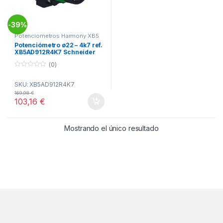
39%
-
Potenciometros Harmony XB5
Potenciómetro ø22 – 4k7 ref.
XB5AD912R4K7 Schneider
Electric
(0)
0
o
SKU: XB5AD912R4K7
u
t
169,98
€
o
103,16
€
f
5
Mostrando el único resultado