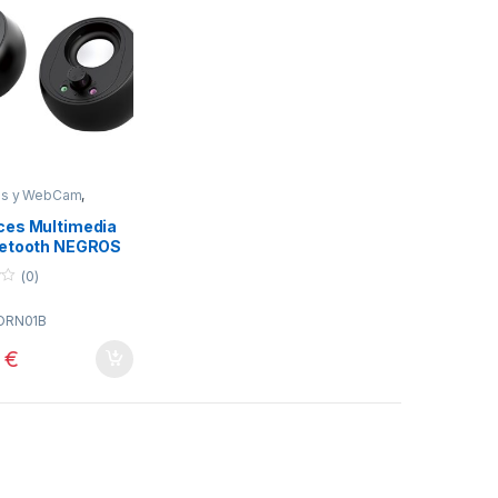
es y WebCam
,
ica
,
Perifericos
ces Multimedia
uetooth NEGROS
PTRONIC
(0)
ORN01B
7
€