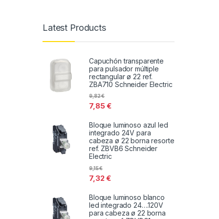
Latest Products
Capuchón transparente
para pulsador múltiple
rectangular ø 22 ref.
ZBA710 Schneider Electric
9,82
€
7,85
€
Bloque luminoso azul led
integrado 24V para
cabeza ø 22 borna resorte
ref. ZBVB6 Schneider
Electric
9,15
€
7,32
€
Bloque luminoso blanco
led integrado 24….120V
para cabeza ø 22 borna