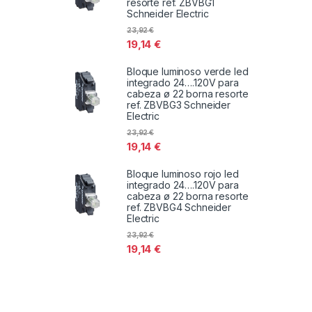
resorte ref. ZBVBG1
Schneider Electric
23,92
€
19,14
€
Bloque luminoso verde led
integrado 24….120V para
cabeza ø 22 borna resorte
ref. ZBVBG3 Schneider
Electric
23,92
€
19,14
€
Bloque luminoso rojo led
integrado 24….120V para
cabeza ø 22 borna resorte
ref. ZBVBG4 Schneider
Electric
23,92
€
19,14
€