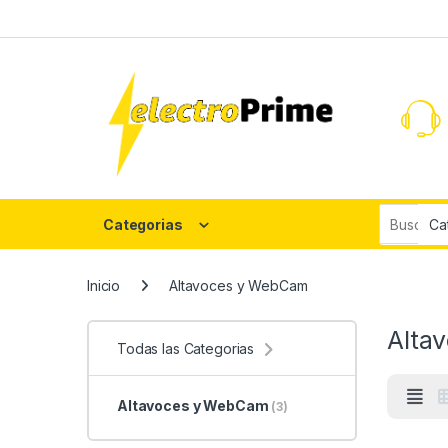
Skip to navigation
Skip to content
Search fo
Categorias
Inicio
Altavoces y WebCam
Alta
Todas las Categorias
Altavoces y WebCam
(3)