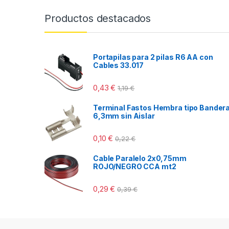
Productos destacados
Portapilas para 2 pilas R6 AA con
Cables 33.017
0,43
€
1,19
€
Terminal Fastos Hembra tipo Bander
6,3mm sin Aislar
0,10
€
0,22
€
Cable Paralelo 2x0,75mm
ROJO/NEGRO CCA mt2
0,29
€
0,39
€