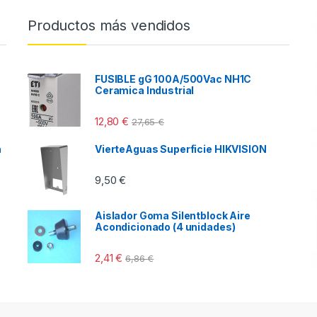
Productos más vendidos
FUSIBLE gG 100A/500Vac NH1C
Ceramica Industrial
12,80
€
27,65
€
a
VierteAguas Superficie HIKVISION
9,50
€
Aislador Goma Silentblock Aire
Acondicionado (4 unidades)
2,41
€
6,86
€