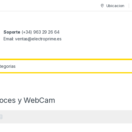
Ubicacion
Soporte
(+34) 963 29 26 64
Email: ventas@electroprime.es
r:
voces y WebCam