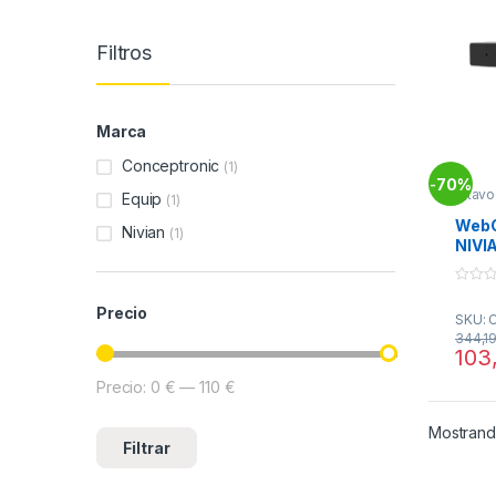
Filtros
Marca
Conceptronic
(1)
70%
-
Altav
Equip
(1)
Inform
WebC
Nivian
(1)
NIVI
0
o
Precio
SKU: 
u
t
344,1
o
103
f
5
Precio:
0 €
—
110 €
Precio mínimo
Precio máximo
Mostrando
Filtrar