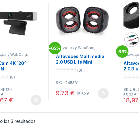
Altavoces y WebCam
,
62%
-
66%
Informática
,
Perifericos
-
oces y WebCam
,
Altavoc
Altavoces Multimedia
ática
,
Perifericos
Informát
2.0 USB Life Mini
am 4K 120º
Altavo
NEGRO/ROJO
AN
2.0 Bl
(0)
CONCE
0
(0)
o
SKU: 245331
0
u
o
t
C4K120
SKU: BJ
u
o
9,73
€
25,62
€
t
f
9
€
55,93
€
o
5
,67
€
18,9
f
5
Ordenado por popularidad
 los 3 resultados