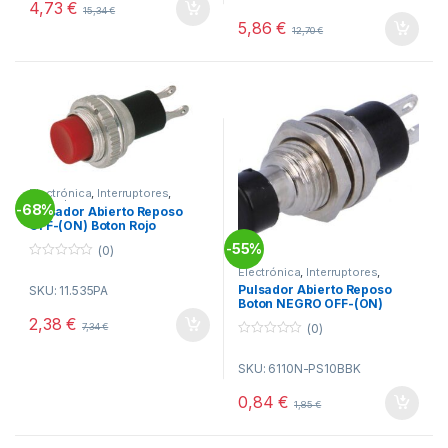
4,73
€
t
15,34
€
f
o
5
5,86
€
12,70
€
f
5
Electrónica
,
Interruptores
,
Pulsadores
68%
-
Pulsador Abierto Reposo
OFF-(ON) Boton Rojo
0,5A/250Vac
55%
-
(0)
0
Electrónica
,
Interruptores
,
o
Pulsadores
Pulsador Abierto Reposo
SKU: 11.535PA
u
Boton NEGRO OFF-(ON)
t
o
2,38
€
7,34
€
f
(0)
5
0
o
SKU: 6110N-PS10BBK
u
t
o
0,84
€
1,85
€
f
5