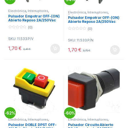
Electrónica
,
Interruptores
,
Electrónica
,
Interruptores
,
Pulsadores
Pulsadores
Pulsador Empotrar OFF-(ON)
Pulsador Empotrar OFF-(ON)
Abierto Reposo 2A/250Vac
Abierto Reposo 2A/250Vac
VERDE
NEGRO
(0)
(0)
0
0
o
o
SKU: 11.533.P/V
u
SKU: 11.533.P/N
u
t
t
o
1,70
€
o
1,70
€
3,41
€
f
3,70
€
f
5
5
62%
60%
-
-
Electrónica
,
Interruptores
,
Electrónica
,
Interruptores
,
Pulsadores
Pulsadores
Pulsador DOBLE DPST OFF-
Pulsador Circuito Abierto