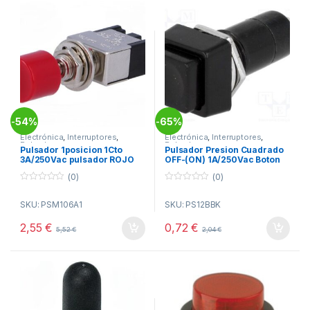
54%
65%
-
-
Electrónica
,
Interruptores
,
Electrónica
,
Interruptores
,
Pulsadores
Pulsadores
Pulsador 1posicion 1Cto
Pulsador Presion Cuadrado
3A/250Vac pulsador ROJO
OFF-(ON) 1A/250Vac Boton
ON (ON)
NEGRO
(0)
(0)
0
0
o
o
SKU: PSM106A1
SKU: PS12BBK
u
u
t
t
o
o
2,55
€
0,72
€
5,52
€
2,04
€
f
f
5
5