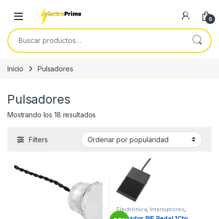
Skip to navigation
Skip to content
0
Buscar por:
Inicio
Pulsadores
Pulsadores
Ordenado por popularidad
Mostrando los 18 resultados
Filters
Electrónica
,
Interruptores
,
Pulsadores
Pulsador PIE Pedal 1Cto.