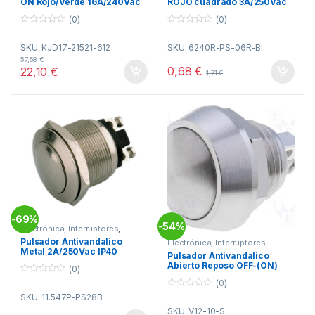
ON Rojo/Verde 16A/240Vac
ROJO cuadrado 3A/250Vac
(0)
(0)
0
0
o
o
SKU: KJD17-21521-612
SKU: 6240R-PS-06R-BI
u
u
t
t
57,68
€
o
o
0,68
€
22,10
€
1,71
€
f
f
5
5
69%
-
54%
-
Electrónica
,
Interruptores
,
Pulsadores
Pulsador Antivandalico
Electrónica
,
Interruptores
,
Pulsadores
Metal 2A/250Vac IP40
Pulsador Antivandalico
Abierto Reposo OFF-(ON)
(0)
IP65 2A/36Vdc
0
(0)
o
0
SKU: 11.547P-PS28B
u
o
t
SKU: V12-10-S
u
o