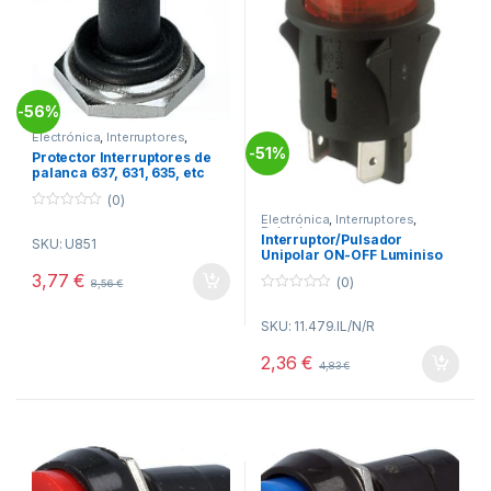
56%
-
Electrónica
,
Interruptores
,
Pulsadores
51%
-
Protector Interruptores de
palanca 637, 631, 635, etc
(0)
0
Electrónica
,
Interruptores
,
Pulsadores
o
Interruptor/Pulsador
SKU: U851
u
Unipolar ON-OFF Luminiso
t
ROJO
o
3,77
€
(0)
8,56
€
f
5
0
o
SKU: 11.479.IL/N/R
u
t
o
2,36
€
4,83
€
f
5