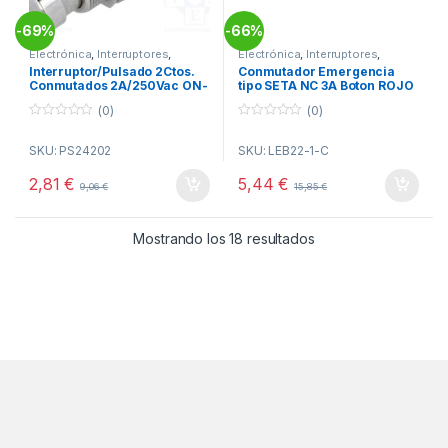
69%
66%
-
-
Electrónica
,
Interruptores
,
Electrónica
,
Interruptores
,
Pulsadores
Pulsadores
Interruptor/Pulsado 2Ctos.
Conmutador Emergencia
Conmutados 2A/250Vac ON-
tipo SETA NC 3A Boton ROJO
ON Soldar
(0)
(0)
0
0
o
o
SKU: PS24202
SKU: LEB22-1-C
u
u
t
t
o
o
2,81
€
5,44
€
9,06
€
15,85
€
f
f
5
5
Ordenado por popul
Mostrando los 18 resultados