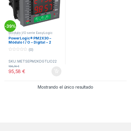
39%
-
Módulo I/O serie EasyLogic
PM2000
PowerLogic® PM2X30 –
Módulo I / O – Digital – 2
entradas + 2 salidas de relés
(0)
ref. METSEPM2KDGTLIO22
Schneider Electric [PLAZO 8
0
o
SKU: METSEPM2KDGTLIO22
u
t
156,74
€
o
95,58
€
f
5
Mostrando el único resultado