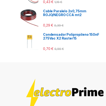
0,43
€
1,19
€
Cable Paralelo 2x0,75mm
ROJO/NEGRO CCA mt2
0,29
€
0,39
€
Condensador Polipropileno 150nF
275Vac X2 Raster15
0,70
€
0,90
€