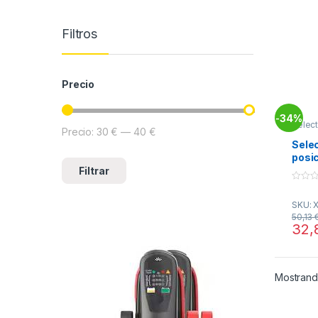
Filtros
Precio
34%
-
Selec
Precio:
30 €
—
40 €
Precio mínimo
Precio máximo
Selec
posi
– 2n
Filtrar
Schne
0
o
SKU: 
u
t
50,13
o
32,
f
5
Mostrando