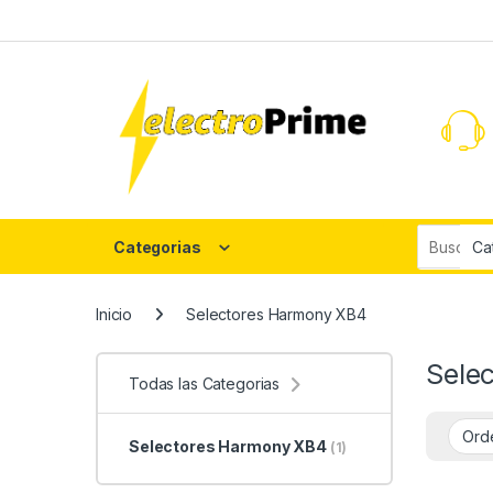
Skip to navigation
Skip to content
Search fo
Categorias
Inicio
Selectores Harmony XB4
Sele
Todas las Categorias
Selectores Harmony XB4
(1)