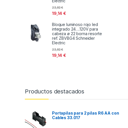
Electric
23,92
€
19,14
€
Bloque luminoso rojo led
integrado 24….120V para
cabeza ø 22 borna resorte
ref. ZBVBG4 Schneider
Electric
23,92
€
19,14
€
Productos destacados
Portapilas para 2 pilas R6 AA con
Cables 33.017