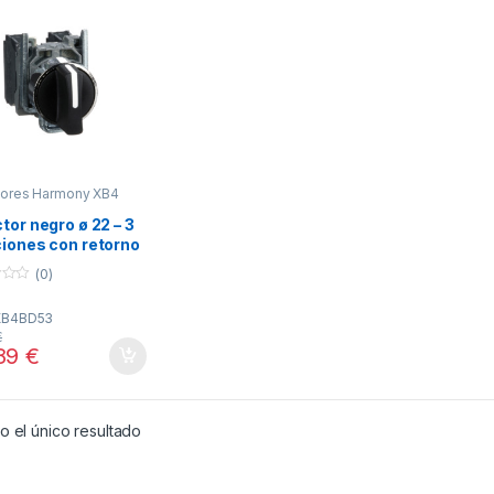
tores Harmony XB4
tor negro ø 22 – 3
ciones con retorno
a ref. XB4BD53
(0)
ider Electric
XB4BD53
€
89
€
 el único resultado