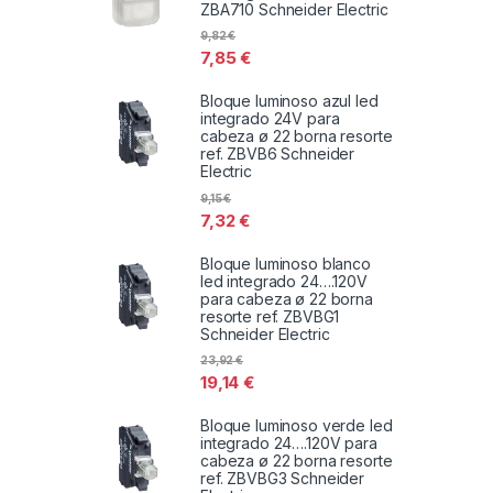
ZBA710 Schneider Electric
9,82
€
7,85
€
Bloque luminoso azul led
integrado 24V para
cabeza ø 22 borna resorte
ref. ZBVB6 Schneider
Electric
9,15
€
7,32
€
Bloque luminoso blanco
led integrado 24….120V
para cabeza ø 22 borna
resorte ref. ZBVBG1
Schneider Electric
23,92
€
19,14
€
Bloque luminoso verde led
integrado 24….120V para
cabeza ø 22 borna resorte
ref. ZBVBG3 Schneider