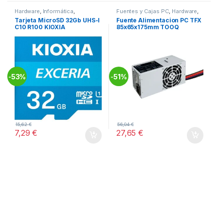
Hardware
,
Informática
,
Fuentes y Cajas PC
,
Hardware
,
Pendrives y Tarjetas
Informática
Tarjeta MicroSD 32Gb UHS-I
Fuente Alimentacion PC TFX
C10 R100 KIOXIA
85x65x175mm TOOQ
53%
51%
-
-
15,62
€
56,04
€
7,29
€
27,65
€