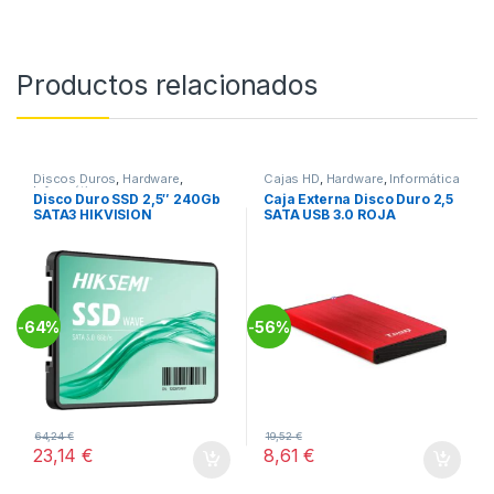
Productos relacionados
Discos Duros
,
Hardware
,
Cajas HD
,
Hardware
,
Informática
Informática
Disco Duro SSD 2,5″ 240Gb
Caja Externa Disco Duro 2,5
SATA3 HIKVISION
SATA USB 3.0 ROJA
64%
56%
-
-
64,24
€
19,52
€
23,14
€
8,61
€